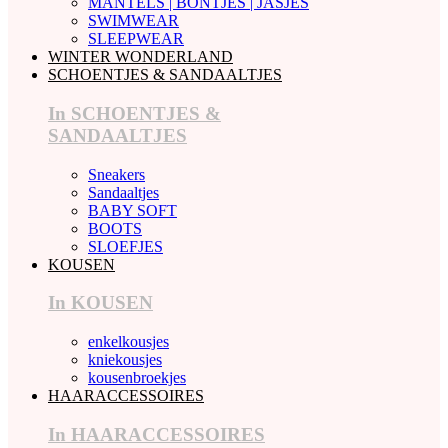
MANTELS | BONTJES | JASJES
SWIMWEAR
SLEEPWEAR
WINTER WONDERLAND
SCHOENTJES & SANDAALTJES
In SCHOENTJES &
SANDAALTJES
Sneakers
Sandaaltjes
BABY SOFT
BOOTS
SLOEFJES
KOUSEN
In KOUSEN
enkelkousjes
kniekousjes
kousenbroekjes
HAARACCESSOIRES
In HAARACCESSOIRES