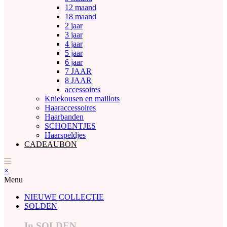
12 maand
18 maand
2 jaar
3 jaar
4 jaar
5 jaar
6 jaar
7 JAAR
8 JAAR
accessoires
Kniekousen en maillots
Haaraccessoires
Haarbanden
SCHOENTJES
Haarspeldjes
CADEAUBON
×
Menu
NIEUWE COLLECTIE
SOLDEN
In SOLDEN