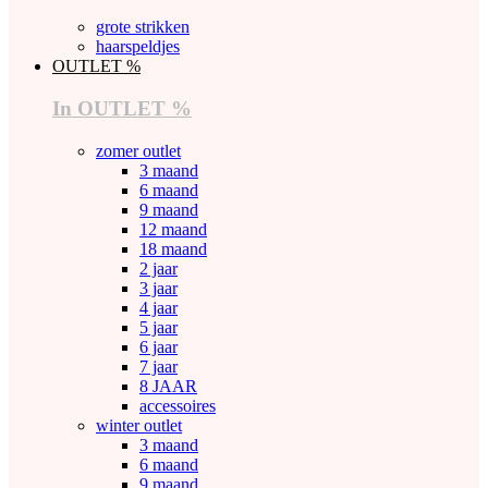
grote strikken
haarspeldjes
OUTLET %
In OUTLET %
zomer outlet
3 maand
6 maand
9 maand
12 maand
18 maand
2 jaar
3 jaar
4 jaar
5 jaar
6 jaar
7 jaar
8 JAAR
accessoires
winter outlet
3 maand
6 maand
9 maand