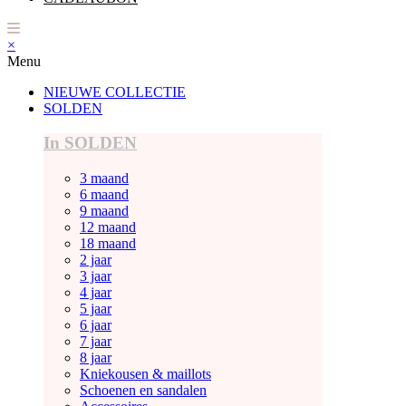
×
Menu
NIEUWE COLLECTIE
SOLDEN
In SOLDEN
3 maand
6 maand
9 maand
12 maand
18 maand
2 jaar
3 jaar
4 jaar
5 jaar
6 jaar
7 jaar
8 jaar
Kniekousen & maillots
Schoenen en sandalen