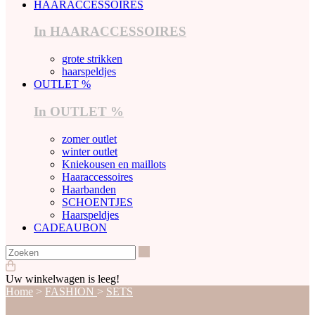
HAARACCESSOIRES
In HAARACCESSOIRES
grote strikken
haarspeldjes
OUTLET %
In OUTLET %
zomer outlet
winter outlet
Kniekousen en maillots
Haaraccessoires
Haarbanden
SCHOENTJES
Haarspeldjes
CADEAUBON
Zoeken
Uw winkelwagen is leeg!
Home
>
FASHION
>
SETS