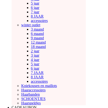
5 jaar
6 jaar
7 jaar
8 JAAR
accessoires
winter outlet
3 maand
6 maand
9 maand
12 maand
18 maand
2 jaar
3 jaar
4 jaar
5 jaar
6 jaar
7 JAAR
8 JAAR
accessoires
Kniekousen en maillots
Haaraccessoires
Haarbanden
SCHOENTJES
Haarspeldjes
CADEAUBON