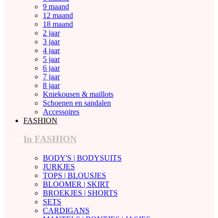
9 maand
12 maand
18 maand
2 jaar
3 jaar
4 jaar
5 jaar
6 jaar
7 jaar
8 jaar
Kniekousen & maillots
Schoenen en sandalen
Accessoires
FASHION
In FASHION
BODY'S | BODYSUITS
JURKJES
TOPS | BLOUSJES
BLOOMER | SKIRT
BROEKJES | SHORTS
SETS
CARDIGANS