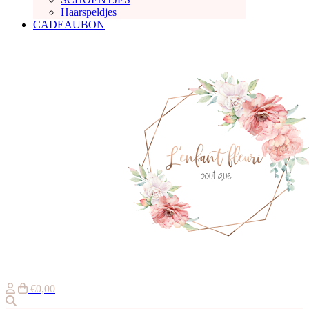
Haarspeldjes
CADEAUBON
€0,00
Zoeken