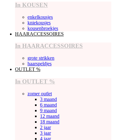
In KOUSEN
enkelkousjes
kniekousjes
kousenbroekjes
HAARACCESSOIRES
In HAARACCESSOIRES
grote strikken
haarspeldjes
OUTLET %
In OUTLET %
zomer outlet
3 maand
6 maand
9 maand
12 maand
18 maand
2 jaar
3 jaar
4 jaar