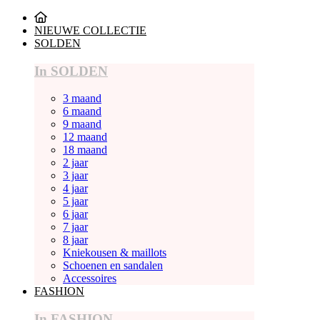
NIEUWE COLLECTIE
SOLDEN
In SOLDEN
3 maand
6 maand
9 maand
12 maand
18 maand
2 jaar
3 jaar
4 jaar
5 jaar
6 jaar
7 jaar
8 jaar
Kniekousen & maillots
Schoenen en sandalen
Accessoires
FASHION
In FASHION