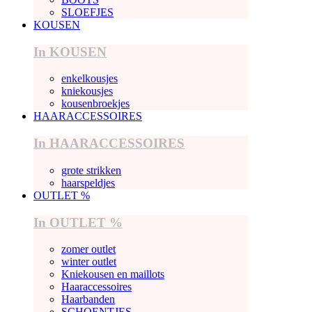
SLOEFJES
KOUSEN
In KOUSEN
enkelkousjes
kniekousjes
kousenbroekjes
HAARACCESSOIRES
In HAARACCESSOIRES
grote strikken
haarspeldjes
OUTLET %
In OUTLET %
zomer outlet
winter outlet
Kniekousen en maillots
Haaraccessoires
Haarbanden
SCHOENTJES