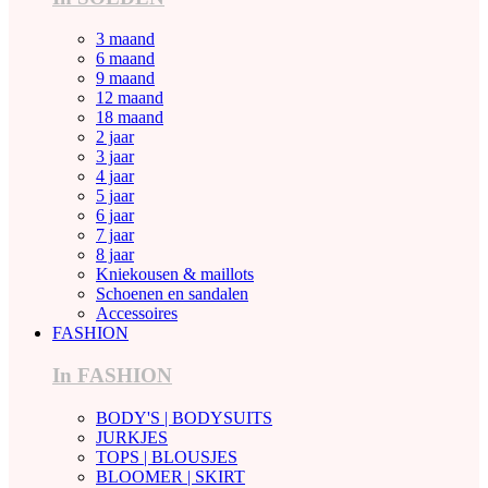
3 maand
6 maand
9 maand
12 maand
18 maand
2 jaar
3 jaar
4 jaar
5 jaar
6 jaar
7 jaar
8 jaar
Kniekousen & maillots
Schoenen en sandalen
Accessoires
FASHION
In FASHION
BODY'S | BODYSUITS
JURKJES
TOPS | BLOUSJES
BLOOMER | SKIRT