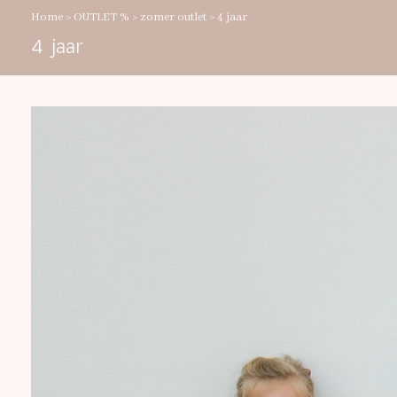
Home
>
OUTLET %
>
zomer outlet
>
4 jaar
4 jaar