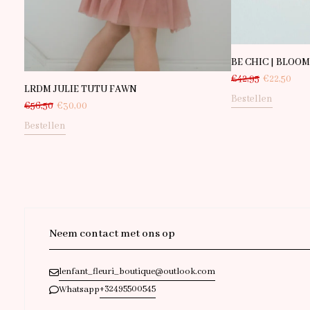
BE CHIC | BLOO
€
42,95
€
22,50
LRDM JULIE TUTU FAWN
Bestellen
€
56,50
€
30,00
Bestellen
Neem contact met ons op
lenfant_fleuri_boutique@outlook.com
+32495500545
Whatsapp