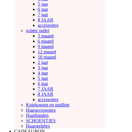
5 jaar
6 jaar
7 jaar
8 JAAR
accessoires
winter outlet
3 maand
6 maand
9 maand
12 maand
18 maand
2 jaar
3 jaar
4 jaar
5 jaar
6 jaar
7 JAAR
8 JAAR
accessoires
Kniekousen en maillots
Haaraccessoires
Haarbanden
SCHOENTJES
Haarspeldjes
CADEAUBON