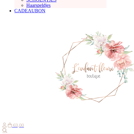
Haarspeldjes
CADEAUBON
€0,00
Zoeken