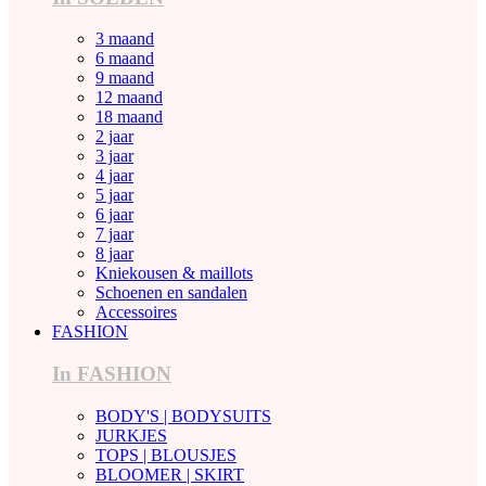
3 maand
6 maand
9 maand
12 maand
18 maand
2 jaar
3 jaar
4 jaar
5 jaar
6 jaar
7 jaar
8 jaar
Kniekousen & maillots
Schoenen en sandalen
Accessoires
FASHION
In FASHION
BODY'S | BODYSUITS
JURKJES
TOPS | BLOUSJES
BLOOMER | SKIRT