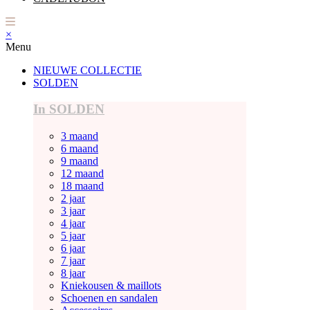
×
Menu
NIEUWE COLLECTIE
SOLDEN
In SOLDEN
3 maand
6 maand
9 maand
12 maand
18 maand
2 jaar
3 jaar
4 jaar
5 jaar
6 jaar
7 jaar
8 jaar
Kniekousen & maillots
Schoenen en sandalen