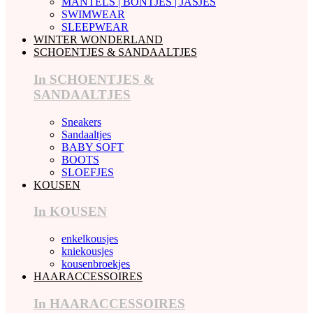
MANTELS | BONTJES | JASJES
SWIMWEAR
SLEEPWEAR
WINTER WONDERLAND
SCHOENTJES & SANDAALTJES
In SCHOENTJES &
SANDAALTJES
Sneakers
Sandaaltjes
BABY SOFT
BOOTS
SLOEFJES
KOUSEN
In KOUSEN
enkelkousjes
kniekousjes
kousenbroekjes
HAARACCESSOIRES
In HAARACCESSOIRES