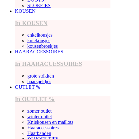
SLOEFJES
KOUSEN
In KOUSEN
enkelkousjes
kniekousjes
kousenbroekjes
HAARACCESSOIRES
In HAARACCESSOIRES
grote strikken
haarspeldjes
OUTLET %
In OUTLET %
zomer outlet
winter outlet
Kniekousen en maillots
Haaraccessoires
Haarbanden
SCHOENTJES