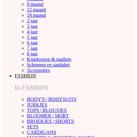
9 maand
12 maand
18 maand
2 jaar
3 jaar
4 jaar
5 jaar
6 jaar
7 jaar
8 jaar
Kniekousen & maillots
Schoenen en sandalen
Accessoires
FASHION
In FASHION
BODY'S | BODYSUITS
JURKJES
TOPS | BLOUSJES
BLOOMER | SKIRT
BROEKJES | SHORTS
SETS
CARDIGANS