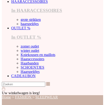
HAARACCESSOIRES
In HAARACCESSOIRES
grote strikken
haarspeldjes
OUTLET %
In OUTLET %
zomer outlet
winter outlet
Kniekousen en maillots
Haaraccessoires
Haarbanden
SCHOENTJES
Haarspeldjes
CADEAUBON
Zoeken
Uw winkelwagen is leeg!
Home
>
FASHION
>
SLEEPWEAR