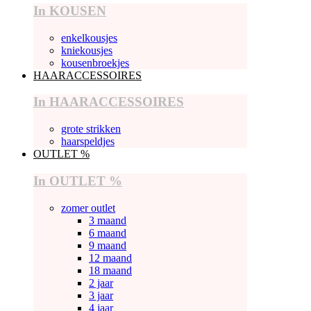
In KOUSEN
enkelkousjes
kniekousjes
kousenbroekjes
HAARACCESSOIRES
In HAARACCESSOIRES
grote strikken
haarspeldjes
OUTLET %
In OUTLET %
zomer outlet
3 maand
6 maand
9 maand
12 maand
18 maand
2 jaar
3 jaar
4 jaar