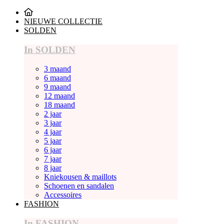
NIEUWE COLLECTIE
SOLDEN
In SOLDEN
3 maand
6 maand
9 maand
12 maand
18 maand
2 jaar
3 jaar
4 jaar
5 jaar
6 jaar
7 jaar
8 jaar
Kniekousen & maillots
Schoenen en sandalen
Accessoires
FASHION
In FASHION