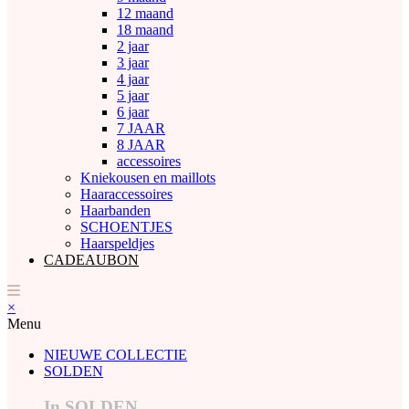
12 maand
18 maand
2 jaar
3 jaar
4 jaar
5 jaar
6 jaar
7 JAAR
8 JAAR
accessoires
Kniekousen en maillots
Haaraccessoires
Haarbanden
SCHOENTJES
Haarspeldjes
CADEAUBON
×
Menu
NIEUWE COLLECTIE
SOLDEN
In SOLDEN