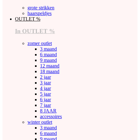
grote strikken
haarspeldjes
OUTLET %
In OUTLET %
zomer outlet
3 maand
6 maand
9 maand
12 maand
18 maand
2 jaar
3 jaar
4 jaar
5 jaar
6 jaar
7 jaar
8 JAAR
accessoires
winter outlet
3 maand
6 maand
9 maand