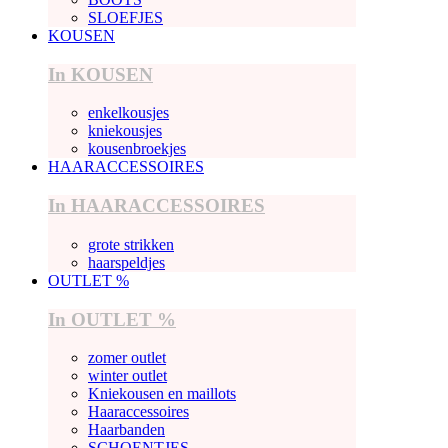
SLOEFJES
KOUSEN
In KOUSEN
enkelkousjes
kniekousjes
kousenbroekjes
HAARACCESSOIRES
In HAARACCESSOIRES
grote strikken
haarspeldjes
OUTLET %
In OUTLET %
zomer outlet
winter outlet
Kniekousen en maillots
Haaraccessoires
Haarbanden
SCHOENTJES