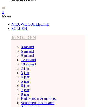
×
Menu
NIEUWE COLLECTIE
SOLDEN
In SOLDEN
3 maand
6 maand
9 maand
12 maand
18 maand
2 jaar
3 jaar
4 jaar
5 jaar
6 jaar
7 jaar
8 jaar
Kniekousen & maillots
Schoenen en sandalen