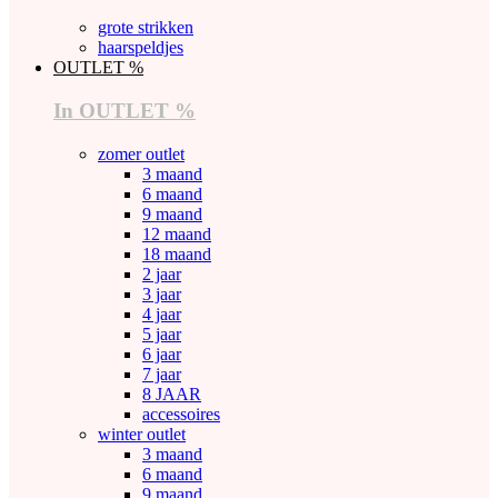
grote strikken
haarspeldjes
OUTLET %
In OUTLET %
zomer outlet
3 maand
6 maand
9 maand
12 maand
18 maand
2 jaar
3 jaar
4 jaar
5 jaar
6 jaar
7 jaar
8 JAAR
accessoires
winter outlet
3 maand
6 maand
9 maand