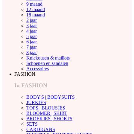
9 maand
12 maand
18 maand
2 jaar
3 jaar
4 jaar
5 jaar
6 jaar
7 jaar
8 jaar
Kniekousen & maillots
Schoenen en sandalen
Accessoires
FASHION
In FASHION
BODY'S | BODYSUITS
JURKJES
TOPS | BLOUSJES
BLOOMER | SKIRT
BROEKJES | SHORTS
SETS
CARDIGANS