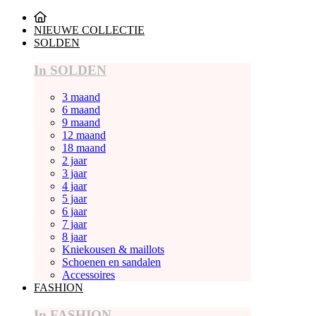
NIEUWE COLLECTIE
SOLDEN
In SOLDEN
3 maand
6 maand
9 maand
12 maand
18 maand
2 jaar
3 jaar
4 jaar
5 jaar
6 jaar
7 jaar
8 jaar
Kniekousen & maillots
Schoenen en sandalen
Accessoires
FASHION
In FASHION