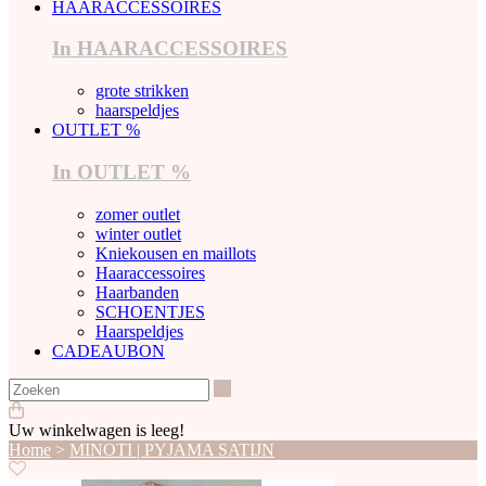
HAARACCESSOIRES
In HAARACCESSOIRES
grote strikken
haarspeldjes
OUTLET %
In OUTLET %
zomer outlet
winter outlet
Kniekousen en maillots
Haaraccessoires
Haarbanden
SCHOENTJES
Haarspeldjes
CADEAUBON
Zoeken
Uw winkelwagen is leeg!
Home
>
MINOTI | PYJAMA SATIJN