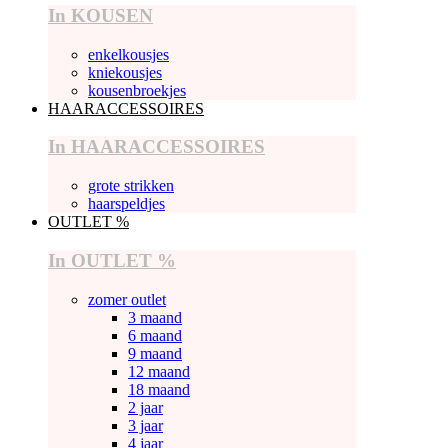
In KOUSEN
enkelkousjes
kniekousjes
kousenbroekjes
HAARACCESSOIRES
In HAARACCESSOIRES
grote strikken
haarspeldjes
OUTLET %
In OUTLET %
zomer outlet
3 maand
6 maand
9 maand
12 maand
18 maand
2 jaar
3 jaar
4 jaar