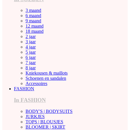
3 maand
6 maand
9 maand
12 maand
18 maand
2 jaar
3 jaar
4 jaar
5 jaar
6 jaar
7 jaar
8 jaar
Kniekousen & maillots
Schoenen en sandalen
Accessoires
FASHION
In FASHION
BODY'S | BODYSUITS
JURKJES
TOPS | BLOUSJES
BLOOMER | SKIRT