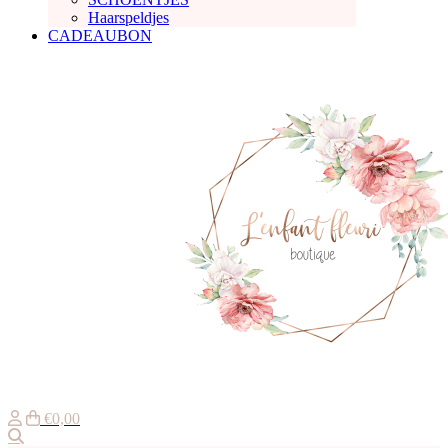
Haarspeldjes
CADEAUBON
€0,00
Zoeken