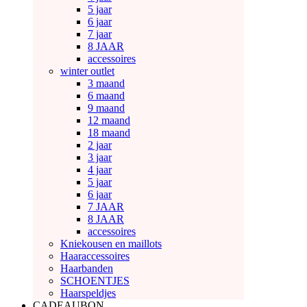
5 jaar
6 jaar
7 jaar
8 JAAR
accessoires
winter outlet
3 maand
6 maand
9 maand
12 maand
18 maand
2 jaar
3 jaar
4 jaar
5 jaar
6 jaar
7 JAAR
8 JAAR
accessoires
Kniekousen en maillots
Haaraccessoires
Haarbanden
SCHOENTJES
Haarspeldjes
CADEAUBON