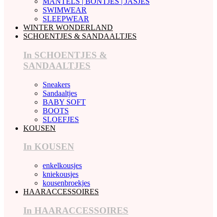
MANTELS | BONTJES | JASJES
SWIMWEAR
SLEEPWEAR
WINTER WONDERLAND
SCHOENTJES & SANDAALTJES
In SCHOENTJES &
SANDAALTJES
Sneakers
Sandaaltjes
BABY SOFT
BOOTS
SLOEFJES
KOUSEN
In KOUSEN
enkelkousjes
kniekousjes
kousenbroekjes
HAARACCESSOIRES
In HAARACCESSOIRES