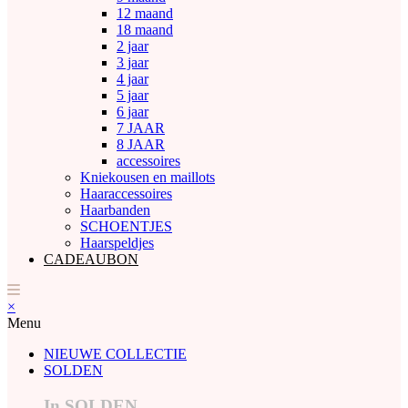
12 maand
18 maand
2 jaar
3 jaar
4 jaar
5 jaar
6 jaar
7 JAAR
8 JAAR
accessoires
Kniekousen en maillots
Haaraccessoires
Haarbanden
SCHOENTJES
Haarspeldjes
CADEAUBON
×
Menu
NIEUWE COLLECTIE
SOLDEN
In SOLDEN