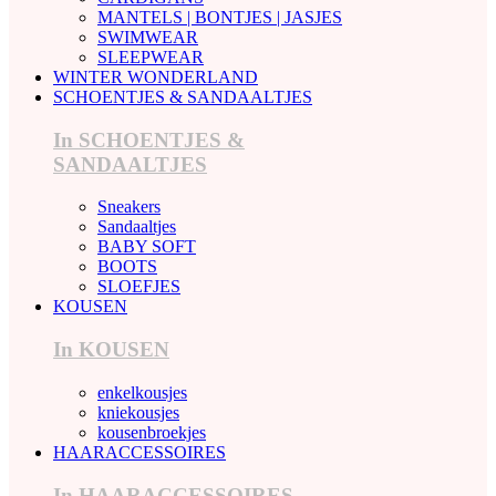
MANTELS | BONTJES | JASJES
SWIMWEAR
SLEEPWEAR
WINTER WONDERLAND
SCHOENTJES & SANDAALTJES
In SCHOENTJES &
SANDAALTJES
Sneakers
Sandaaltjes
BABY SOFT
BOOTS
SLOEFJES
KOUSEN
In KOUSEN
enkelkousjes
kniekousjes
kousenbroekjes
HAARACCESSOIRES
In HAARACCESSOIRES