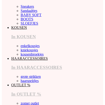
Sneakers
Sandaaltjes
BABY SOFT
BOOTS
SLOEFJES
KOUSEN
In KOUSEN
enkelkousjes
kniekousjes
kousenbroekjes
HAARACCESSOIRES
In HAARACCESSOIRES
grote strikken
haarspeldjes
OUTLET %
In OUTLET %
zomer outlet