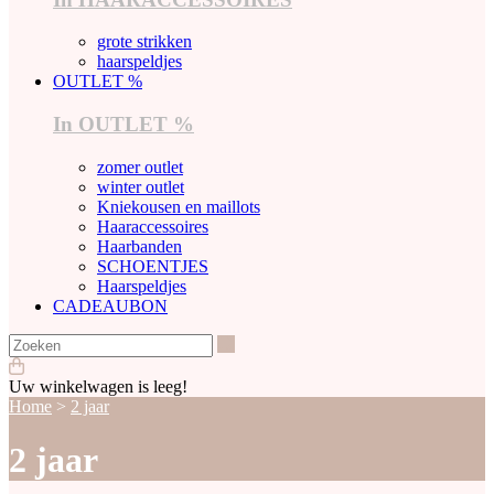
grote strikken
haarspeldjes
OUTLET %
In OUTLET %
zomer outlet
winter outlet
Kniekousen en maillots
Haaraccessoires
Haarbanden
SCHOENTJES
Haarspeldjes
CADEAUBON
Zoeken
Uw winkelwagen is leeg!
Home
>
2 jaar
2 jaar