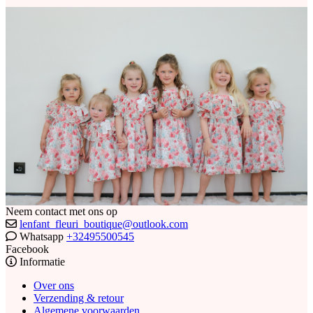
Neem contact met ons op
lenfant_fleuri_boutique@outlook.com
Whatsapp
+32495500545
Facebook
Informatie
Over ons
Verzending & retour
Algemene voorwaarden