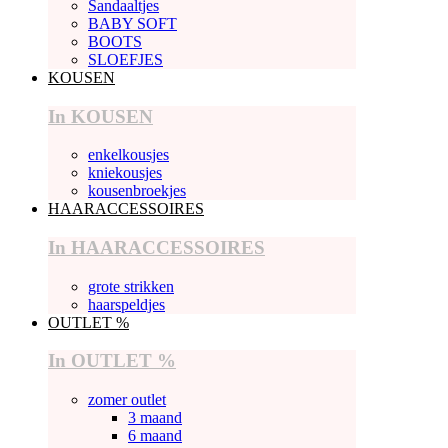
Sandaaltjes
BABY SOFT
BOOTS
SLOEFJES
KOUSEN
In KOUSEN
enkelkousjes
kniekousjes
kousenbroekjes
HAARACCESSOIRES
In HAARACCESSOIRES
grote strikken
haarspeldjes
OUTLET %
In OUTLET %
zomer outlet
3 maand
6 maand