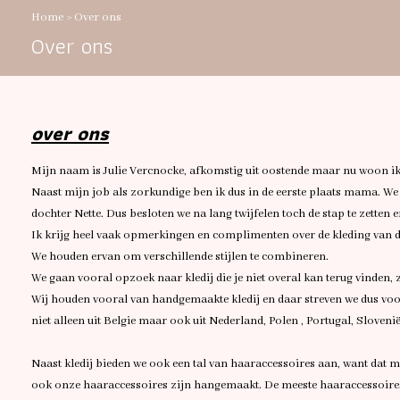
Home
>
Over ons
Over ons
over ons
Mijn naam is Julie Vercnocke, afkomstig uit oostende maar nu woon ik
Naast mijn job als zorkundige ben ik dus in de eerste plaats mama. We
dochter Nette. Dus besloten we na lang twijfelen toch de stap te zetten
Ik krijg heel vaak opmerkingen en complimenten over de kleding van de 
We houden ervan om verschillende stijlen te combineren.
We gaan vooral opzoek naar kledij die je niet overal kan terug vinden, z
Wij houden vooral van handgemaakte kledij en daar streven we dus voo
niet alleen uit Belgie maar ook uit Nederland, Polen , Portugal, Slovenië 
Naast kledij bieden we ook een tal van haaraccessoires aan, want dat ma
ook onze haaraccessoires zijn hangemaakt. De meeste haaraccessoires m