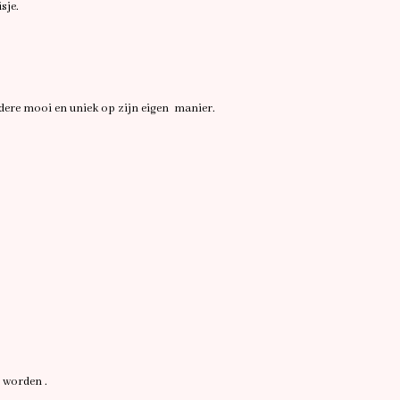
isje.
iedere mooi en uniek op zijn eigen
manier.
d worden .