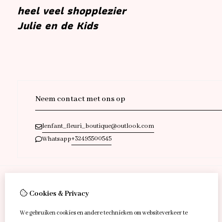
heel veel shopplezier
Julie en de Kids
Neem contact met ons op
lenfant_fleuri_boutique@outlook.com
+32495500545
Whatsapp
Cookies & Privacy
Informatie
Over ons
We gebruiken cookies en andere technieken om websiteverkeer te
Verzending & retour