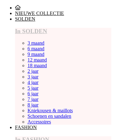
NIEUWE COLLECTIE
SOLDEN
In SOLDEN
3 maand
6 maand
9 maand
12 maand
18 maand
2 jaar
3 jaar
4 jaar
5 jaar
6 jaar
7 jaar
8 jaar
Kniekousen & maillots
Schoenen en sandalen
Accessoires
FASHION
In FASHION