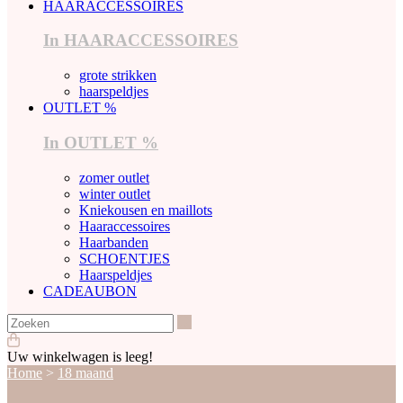
HAARACCESSOIRES
In HAARACCESSOIRES
grote strikken
haarspeldjes
OUTLET %
In OUTLET %
zomer outlet
winter outlet
Kniekousen en maillots
Haaraccessoires
Haarbanden
SCHOENTJES
Haarspeldjes
CADEAUBON
Zoeken
Uw winkelwagen is leeg!
Home
>
18 maand