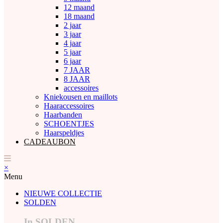
12 maand
18 maand
2 jaar
3 jaar
4 jaar
5 jaar
6 jaar
7 JAAR
8 JAAR
accessoires
Kniekousen en maillots
Haaraccessoires
Haarbanden
SCHOENTJES
Haarspeldjes
CADEAUBON
×
Menu
NIEUWE COLLECTIE
SOLDEN
In SOLDEN