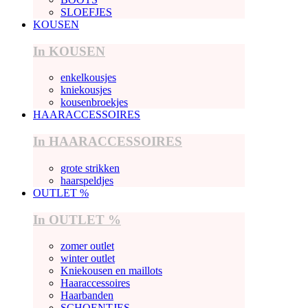
SLOEFJES
KOUSEN
In KOUSEN
enkelkousjes
kniekousjes
kousenbroekjes
HAARACCESSOIRES
In HAARACCESSOIRES
grote strikken
haarspeldjes
OUTLET %
In OUTLET %
zomer outlet
winter outlet
Kniekousen en maillots
Haaraccessoires
Haarbanden
SCHOENTJES