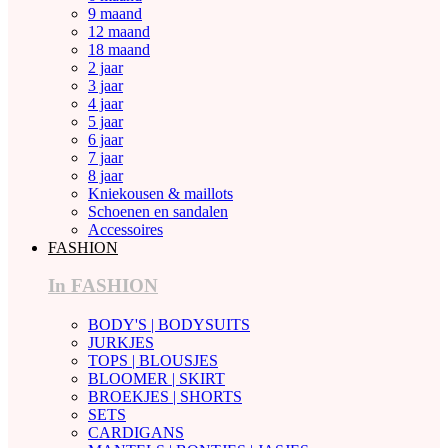
9 maand
12 maand
18 maand
2 jaar
3 jaar
4 jaar
5 jaar
6 jaar
7 jaar
8 jaar
Kniekousen & maillots
Schoenen en sandalen
Accessoires
FASHION
In FASHION
BODY'S | BODYSUITS
JURKJES
TOPS | BLOUSJES
BLOOMER | SKIRT
BROEKJES | SHORTS
SETS
CARDIGANS