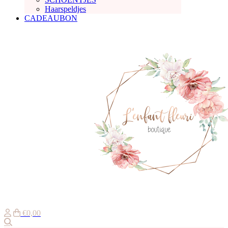
Haarspeldjes
CADEAUBON
€0,00
Zoeken