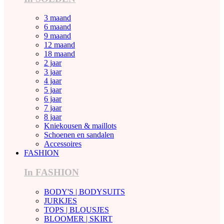
3 maand
6 maand
9 maand
12 maand
18 maand
2 jaar
3 jaar
4 jaar
5 jaar
6 jaar
7 jaar
8 jaar
Kniekousen & maillots
Schoenen en sandalen
Accessoires
FASHION
In FASHION
BODY'S | BODYSUITS
JURKJES
TOPS | BLOUSJES
BLOOMER | SKIRT