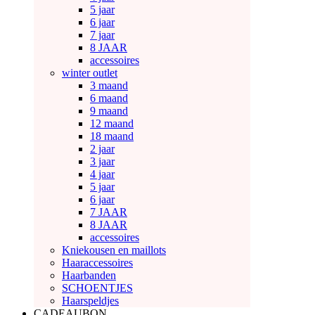
5 jaar
6 jaar
7 jaar
8 JAAR
accessoires
winter outlet
3 maand
6 maand
9 maand
12 maand
18 maand
2 jaar
3 jaar
4 jaar
5 jaar
6 jaar
7 JAAR
8 JAAR
accessoires
Kniekousen en maillots
Haaraccessoires
Haarbanden
SCHOENTJES
Haarspeldjes
CADEAUBON