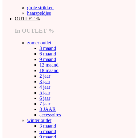
grote strikken
haarspeldjes
OUTLET %
In OUTLET %
zomer outlet
3 maand
6 maand
9 maand
12 maand
18 maand
2 jaar
3 jaar
4 jaar
5 jaar
6 jaar
7 jaar
8 JAAR
accessoires
winter outlet
3 maand
6 maand
9 maand