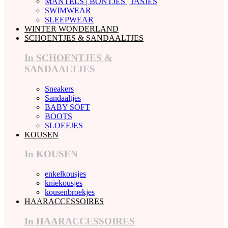
MANTELS | BONTJES | JASJES
SWIMWEAR
SLEEPWEAR
WINTER WONDERLAND
SCHOENTJES & SANDAALTJES
In SCHOENTJES &
SANDAALTJES
Sneakers
Sandaaltjes
BABY SOFT
BOOTS
SLOEFJES
KOUSEN
In KOUSEN
enkelkousjes
kniekousjes
kousenbroekjes
HAARACCESSOIRES
In HAARACCESSOIRES