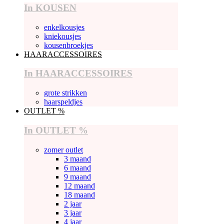
In KOUSEN
enkelkousjes
kniekousjes
kousenbroekjes
HAARACCESSOIRES
In HAARACCESSOIRES
grote strikken
haarspeldjes
OUTLET %
In OUTLET %
zomer outlet
3 maand
6 maand
9 maand
12 maand
18 maand
2 jaar
3 jaar
4 jaar