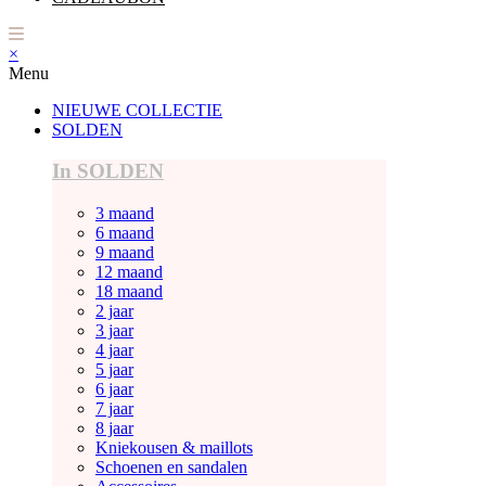
×
Menu
NIEUWE COLLECTIE
SOLDEN
In SOLDEN
3 maand
6 maand
9 maand
12 maand
18 maand
2 jaar
3 jaar
4 jaar
5 jaar
6 jaar
7 jaar
8 jaar
Kniekousen & maillots
Schoenen en sandalen