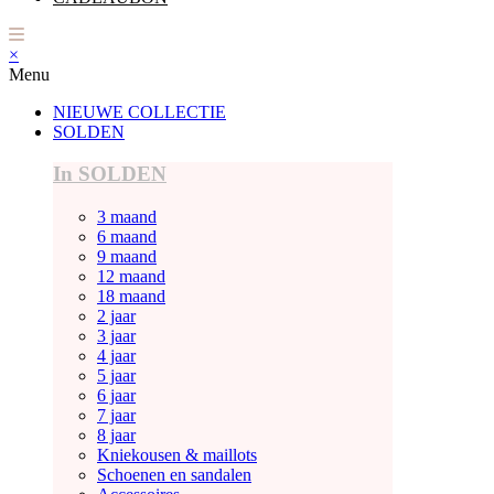
×
Menu
NIEUWE COLLECTIE
SOLDEN
In SOLDEN
3 maand
6 maand
9 maand
12 maand
18 maand
2 jaar
3 jaar
4 jaar
5 jaar
6 jaar
7 jaar
8 jaar
Kniekousen & maillots
Schoenen en sandalen