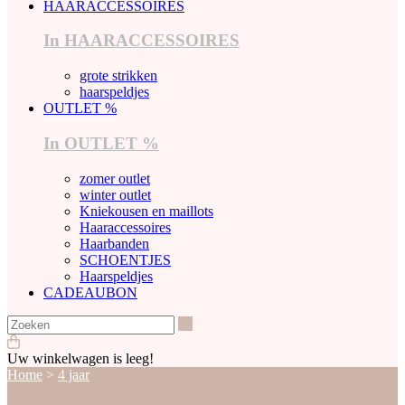
HAARACCESSOIRES
In HAARACCESSOIRES
grote strikken
haarspeldjes
OUTLET %
In OUTLET %
zomer outlet
winter outlet
Kniekousen en maillots
Haaraccessoires
Haarbanden
SCHOENTJES
Haarspeldjes
CADEAUBON
Zoeken
Uw winkelwagen is leeg!
Home
>
4 jaar