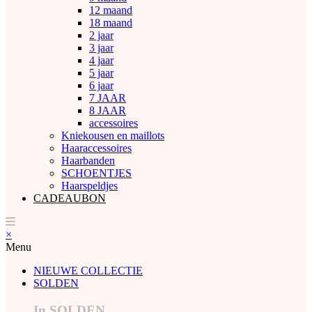
12 maand
18 maand
2 jaar
3 jaar
4 jaar
5 jaar
6 jaar
7 JAAR
8 JAAR
accessoires
Kniekousen en maillots
Haaraccessoires
Haarbanden
SCHOENTJES
Haarspeldjes
CADEAUBON
×
Menu
NIEUWE COLLECTIE
SOLDEN
In SOLDEN