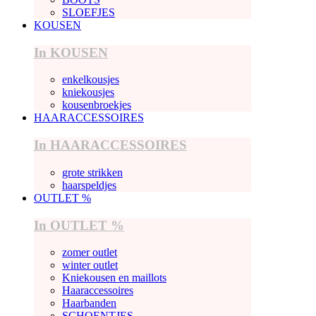
SLOEFJES
KOUSEN
In KOUSEN
enkelkousjes
kniekousjes
kousenbroekjes
HAARACCESSOIRES
In HAARACCESSOIRES
grote strikken
haarspeldjes
OUTLET %
In OUTLET %
zomer outlet
winter outlet
Kniekousen en maillots
Haaraccessoires
Haarbanden
SCHOENTJES