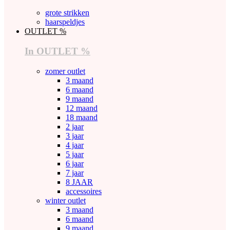
grote strikken
haarspeldjes
OUTLET %
In OUTLET %
zomer outlet
3 maand
6 maand
9 maand
12 maand
18 maand
2 jaar
3 jaar
4 jaar
5 jaar
6 jaar
7 jaar
8 JAAR
accessoires
winter outlet
3 maand
6 maand
9 maand