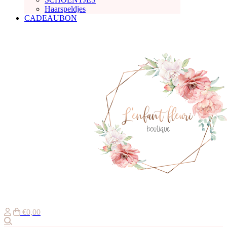
Haarspeldjes
CADEAUBON
€0,00
Zoeken