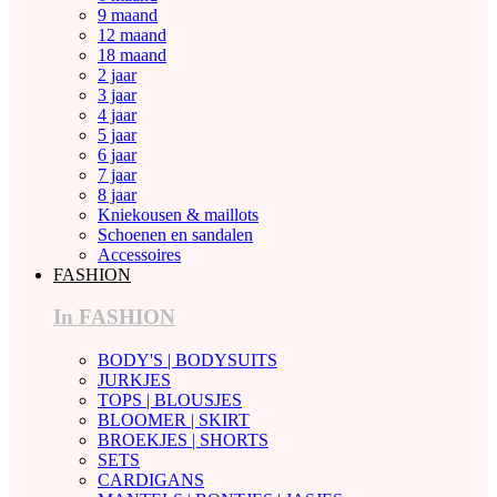
9 maand
12 maand
18 maand
2 jaar
3 jaar
4 jaar
5 jaar
6 jaar
7 jaar
8 jaar
Kniekousen & maillots
Schoenen en sandalen
Accessoires
FASHION
In FASHION
BODY'S | BODYSUITS
JURKJES
TOPS | BLOUSJES
BLOOMER | SKIRT
BROEKJES | SHORTS
SETS
CARDIGANS