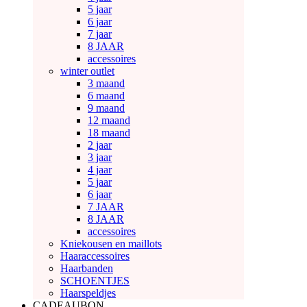
5 jaar
6 jaar
7 jaar
8 JAAR
accessoires
winter outlet
3 maand
6 maand
9 maand
12 maand
18 maand
2 jaar
3 jaar
4 jaar
5 jaar
6 jaar
7 JAAR
8 JAAR
accessoires
Kniekousen en maillots
Haaraccessoires
Haarbanden
SCHOENTJES
Haarspeldjes
CADEAUBON