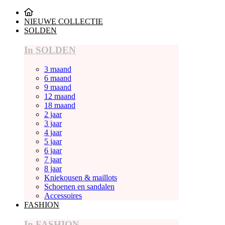
NIEUWE COLLECTIE
SOLDEN
In SOLDEN
3 maand
6 maand
9 maand
12 maand
18 maand
2 jaar
3 jaar
4 jaar
5 jaar
6 jaar
7 jaar
8 jaar
Kniekousen & maillots
Schoenen en sandalen
Accessoires
FASHION
In FASHION