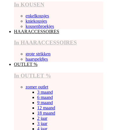
In KOUSEN
enkelkousjes
kniekousjes
kousenbroekjes
HAARACCESSOIRES
In HAARACCESSOIRES
grote strikken
haarspeldjes
OUTLET %
In OUTLET %
zomer outlet
3 maand
6 maand
9 maand
12 maand
18 maand
2 jaar
3 jaar
4 jaar