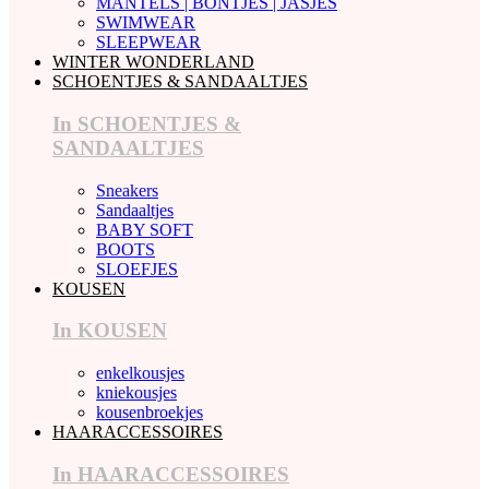
MANTELS | BONTJES | JASJES
SWIMWEAR
SLEEPWEAR
WINTER WONDERLAND
SCHOENTJES & SANDAALTJES
In SCHOENTJES &
SANDAALTJES
Sneakers
Sandaaltjes
BABY SOFT
BOOTS
SLOEFJES
KOUSEN
In KOUSEN
enkelkousjes
kniekousjes
kousenbroekjes
HAARACCESSOIRES
In HAARACCESSOIRES