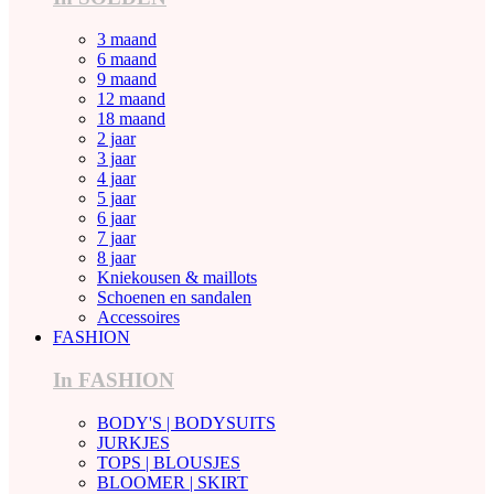
3 maand
6 maand
9 maand
12 maand
18 maand
2 jaar
3 jaar
4 jaar
5 jaar
6 jaar
7 jaar
8 jaar
Kniekousen & maillots
Schoenen en sandalen
Accessoires
FASHION
In FASHION
BODY'S | BODYSUITS
JURKJES
TOPS | BLOUSJES
BLOOMER | SKIRT