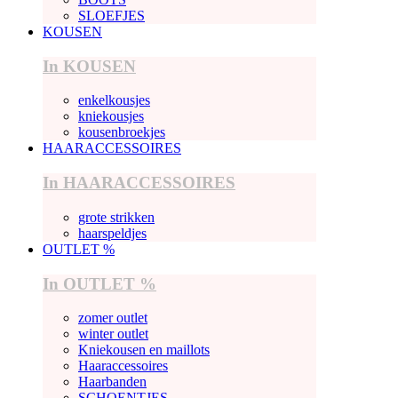
SLOEFJES
KOUSEN
In KOUSEN
enkelkousjes
kniekousjes
kousenbroekjes
HAARACCESSOIRES
In HAARACCESSOIRES
grote strikken
haarspeldjes
OUTLET %
In OUTLET %
zomer outlet
winter outlet
Kniekousen en maillots
Haaraccessoires
Haarbanden
SCHOENTJES