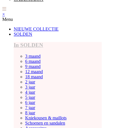
×
Menu
NIEUWE COLLECTIE
SOLDEN
In SOLDEN
3 maand
6 maand
9 maand
12 maand
18 maand
2 jaar
3 jaar
4 jaar
5 jaar
6 jaar
7 jaar
8 jaar
Kniekousen & maillots
Schoenen en sandalen