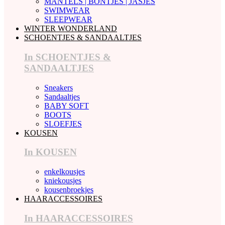
MANTELS | BONTJES | JASJES
SWIMWEAR
SLEEPWEAR
WINTER WONDERLAND
SCHOENTJES & SANDAALTJES
In SCHOENTJES &
SANDAALTJES
Sneakers
Sandaaltjes
BABY SOFT
BOOTS
SLOEFJES
KOUSEN
In KOUSEN
enkelkousjes
kniekousjes
kousenbroekjes
HAARACCESSOIRES
In HAARACCESSOIRES