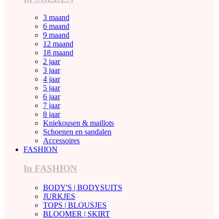
3 maand
6 maand
9 maand
12 maand
18 maand
2 jaar
3 jaar
4 jaar
5 jaar
6 jaar
7 jaar
8 jaar
Kniekousen & maillots
Schoenen en sandalen
Accessoires
FASHION
In FASHION
BODY'S | BODYSUITS
JURKJES
TOPS | BLOUSJES
BLOOMER | SKIRT