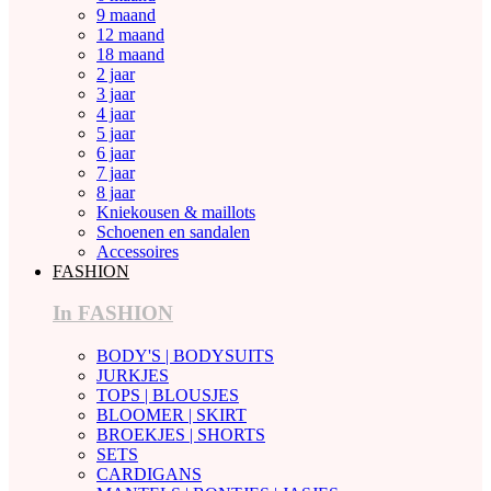
9 maand
12 maand
18 maand
2 jaar
3 jaar
4 jaar
5 jaar
6 jaar
7 jaar
8 jaar
Kniekousen & maillots
Schoenen en sandalen
Accessoires
FASHION
In FASHION
BODY'S | BODYSUITS
JURKJES
TOPS | BLOUSJES
BLOOMER | SKIRT
BROEKJES | SHORTS
SETS
CARDIGANS