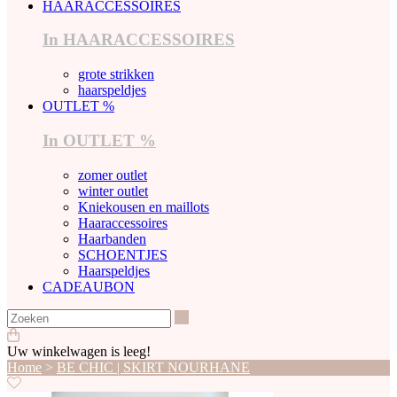
HAARACCESSOIRES
In HAARACCESSOIRES
grote strikken
haarspeldjes
OUTLET %
In OUTLET %
zomer outlet
winter outlet
Kniekousen en maillots
Haaraccessoires
Haarbanden
SCHOENTJES
Haarspeldjes
CADEAUBON
Zoeken
Uw winkelwagen is leeg!
Home
>
BE CHIC | SKIRT NOURHANE