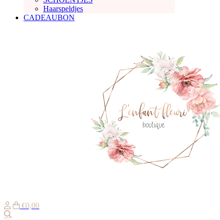
Haarspeldjes
CADEAUBON
€0,00
Zoeken