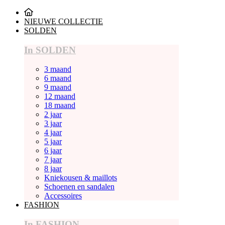
NIEUWE COLLECTIE
SOLDEN
In SOLDEN
3 maand
6 maand
9 maand
12 maand
18 maand
2 jaar
3 jaar
4 jaar
5 jaar
6 jaar
7 jaar
8 jaar
Kniekousen & maillots
Schoenen en sandalen
Accessoires
FASHION
In FASHION