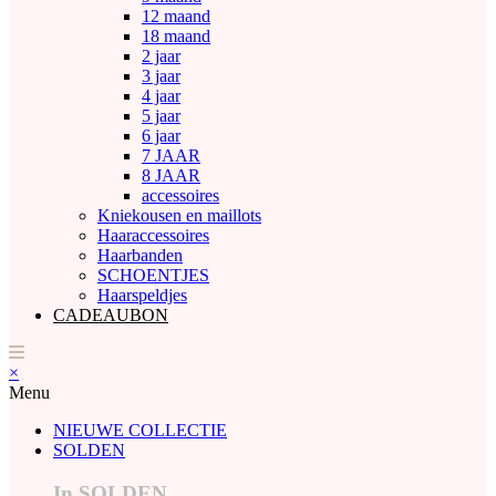
12 maand
18 maand
2 jaar
3 jaar
4 jaar
5 jaar
6 jaar
7 JAAR
8 JAAR
accessoires
Kniekousen en maillots
Haaraccessoires
Haarbanden
SCHOENTJES
Haarspeldjes
CADEAUBON
×
Menu
NIEUWE COLLECTIE
SOLDEN
In SOLDEN