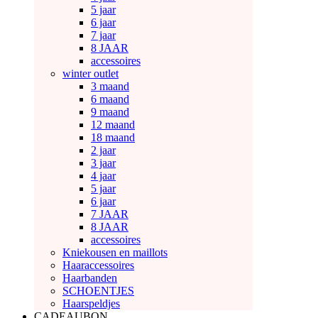
5 jaar
6 jaar
7 jaar
8 JAAR
accessoires
winter outlet
3 maand
6 maand
9 maand
12 maand
18 maand
2 jaar
3 jaar
4 jaar
5 jaar
6 jaar
7 JAAR
8 JAAR
accessoires
Kniekousen en maillots
Haaraccessoires
Haarbanden
SCHOENTJES
Haarspeldjes
CADEAUBON