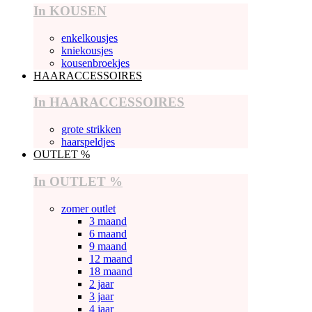
In KOUSEN
enkelkousjes
kniekousjes
kousenbroekjes
HAARACCESSOIRES
In HAARACCESSOIRES
grote strikken
haarspeldjes
OUTLET %
In OUTLET %
zomer outlet
3 maand
6 maand
9 maand
12 maand
18 maand
2 jaar
3 jaar
4 jaar