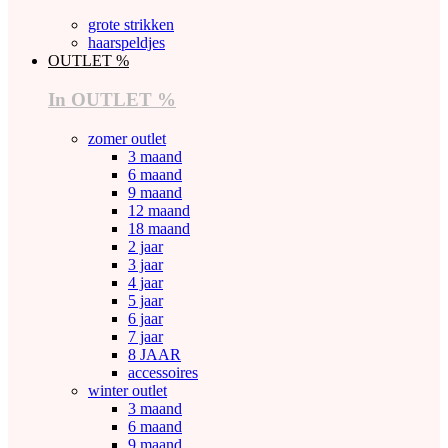
grote strikken
haarspeldjes
OUTLET %
In OUTLET %
zomer outlet
3 maand
6 maand
9 maand
12 maand
18 maand
2 jaar
3 jaar
4 jaar
5 jaar
6 jaar
7 jaar
8 JAAR
accessoires
winter outlet
3 maand
6 maand
9 maand