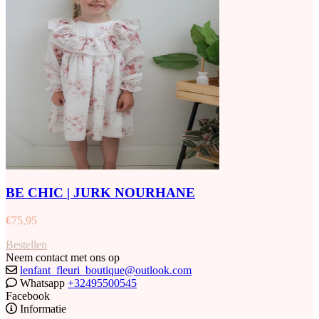
BE CHIC | JURK NOURHANE
€
75,95
Bestellen
Neem contact met ons op
lenfant_fleuri_boutique@outlook.com
Whatsapp
+32495500545
Facebook
Informatie