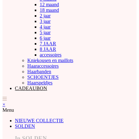
12 maand
18 maand
2 jaar
3 jaar
4 jaar
5 jaar
6 jaar
7 JAAR
8 JAAR
accessoires
Kniekousen en maillots
Haaraccessoires
Haarbanden
SCHOENTJES
Haarspeldjes
CADEAUBON
×
Menu
NIEUWE COLLECTIE
SOLDEN
In SOLDEN