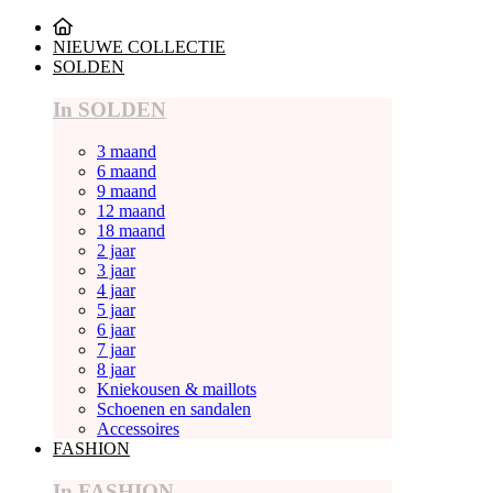
NIEUWE COLLECTIE
SOLDEN
In SOLDEN
3 maand
6 maand
9 maand
12 maand
18 maand
2 jaar
3 jaar
4 jaar
5 jaar
6 jaar
7 jaar
8 jaar
Kniekousen & maillots
Schoenen en sandalen
Accessoires
FASHION
In FASHION