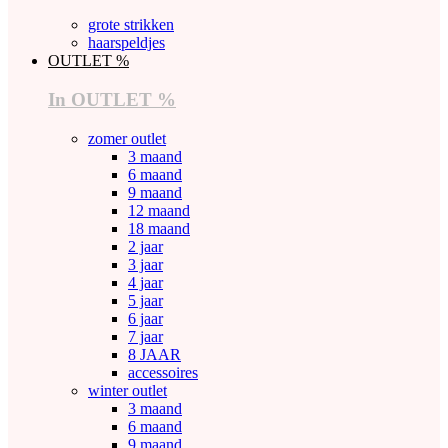
grote strikken
haarspeldjes
OUTLET %
In OUTLET %
zomer outlet
3 maand
6 maand
9 maand
12 maand
18 maand
2 jaar
3 jaar
4 jaar
5 jaar
6 jaar
7 jaar
8 JAAR
accessoires
winter outlet
3 maand
6 maand
9 maand