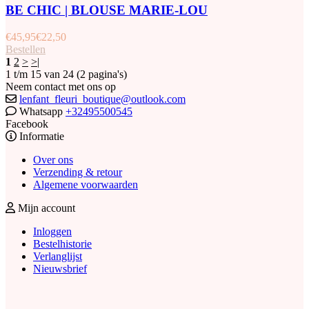
BE CHIC | BLOUSE MARIE-LOU
€
45,95
€
22,50
Bestellen
1
2
>
>|
1 t/m 15 van 24 (2 pagina's)
Neem contact met ons op
lenfant_fleuri_boutique@outlook.com
Whatsapp
+32495500545
Facebook
Informatie
Over ons
Verzending & retour
Algemene voorwaarden
Mijn account
Inloggen
Bestelhistorie
Verlanglijst
Nieuwsbrief