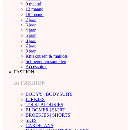
9 maand
12 maand
18 maand
2 jaar
3 jaar
4 jaar
5 jaar
6 jaar
7 jaar
8 jaar
Kniekousen & maillots
Schoenen en sandalen
Accessoires
FASHION
In FASHION
BODY'S | BODYSUITS
JURKJES
TOPS | BLOUSJES
BLOOMER | SKIRT
BROEKJES | SHORTS
SETS
CARDIGANS