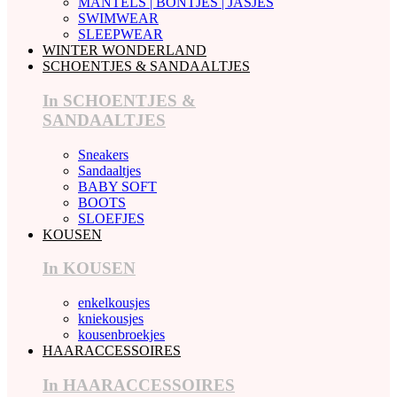
MANTELS | BONTJES | JASJES
SWIMWEAR
SLEEPWEAR
WINTER WONDERLAND
SCHOENTJES & SANDAALTJES
In SCHOENTJES &
SANDAALTJES
Sneakers
Sandaaltjes
BABY SOFT
BOOTS
SLOEFJES
KOUSEN
In KOUSEN
enkelkousjes
kniekousjes
kousenbroekjes
HAARACCESSOIRES
In HAARACCESSOIRES