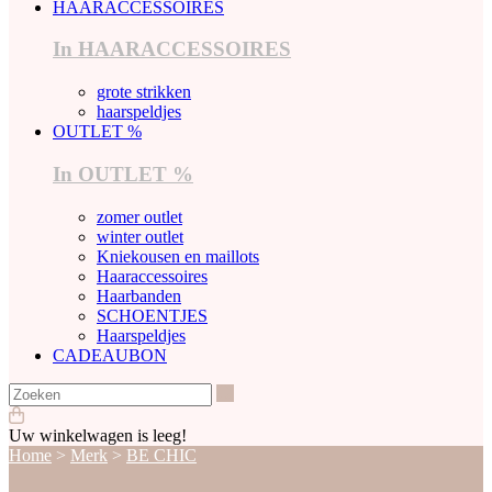
HAARACCESSOIRES
In HAARACCESSOIRES
grote strikken
haarspeldjes
OUTLET %
In OUTLET %
zomer outlet
winter outlet
Kniekousen en maillots
Haaraccessoires
Haarbanden
SCHOENTJES
Haarspeldjes
CADEAUBON
Zoeken
Uw winkelwagen is leeg!
Home
>
Merk
>
BE CHIC