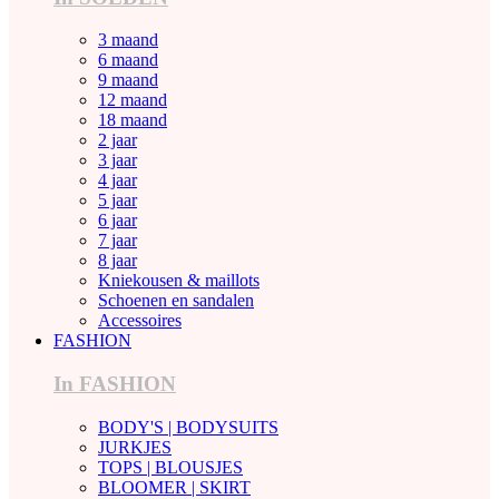
3 maand
6 maand
9 maand
12 maand
18 maand
2 jaar
3 jaar
4 jaar
5 jaar
6 jaar
7 jaar
8 jaar
Kniekousen & maillots
Schoenen en sandalen
Accessoires
FASHION
In FASHION
BODY'S | BODYSUITS
JURKJES
TOPS | BLOUSJES
BLOOMER | SKIRT