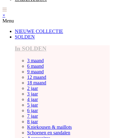
×
Menu
NIEUWE COLLECTIE
SOLDEN
In SOLDEN
3 maand
6 maand
9 maand
12 maand
18 maand
2 jaar
3 jaar
4 jaar
5 jaar
6 jaar
7 jaar
8 jaar
Kniekousen & maillots
Schoenen en sandalen