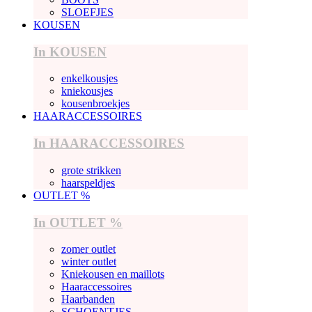
SLOEFJES
KOUSEN
In KOUSEN
enkelkousjes
kniekousjes
kousenbroekjes
HAARACCESSOIRES
In HAARACCESSOIRES
grote strikken
haarspeldjes
OUTLET %
In OUTLET %
zomer outlet
winter outlet
Kniekousen en maillots
Haaraccessoires
Haarbanden
SCHOENTJES