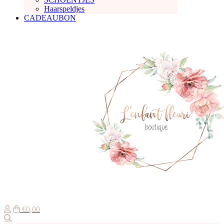
Haarspeldjes
CADEAUBON
€0,00
Zoeken