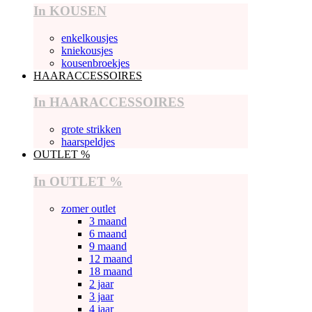
In KOUSEN
enkelkousjes
kniekousjes
kousenbroekjes
HAARACCESSOIRES
In HAARACCESSOIRES
grote strikken
haarspeldjes
OUTLET %
In OUTLET %
zomer outlet
3 maand
6 maand
9 maand
12 maand
18 maand
2 jaar
3 jaar
4 jaar