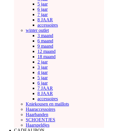
5 jaar
6 jaar
7 jaar
8 JAAR
accessoires
winter outlet
3 maand
6 maand
9 maand
12 maand
18 maand
2 jaar
3 jaar
4 jaar
5 jaar
6 jaar
7 JAAR
8 JAAR
accessoires
Kniekousen en maillots
Haaraccessoires
Haarbanden
SCHOENTJES
Haarspeldjes
CADEAUBON