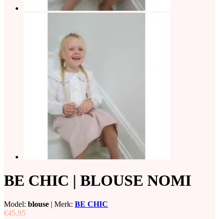
BE CHIC | BLOUSE NOMI
Model:
blouse
|
Merk:
BE CHIC
€45,95