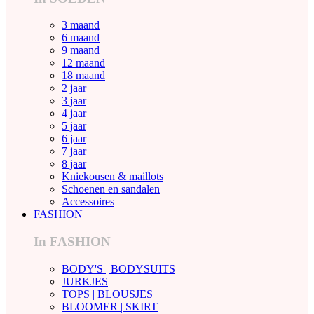
3 maand
6 maand
9 maand
12 maand
18 maand
2 jaar
3 jaar
4 jaar
5 jaar
6 jaar
7 jaar
8 jaar
Kniekousen & maillots
Schoenen en sandalen
Accessoires
FASHION
In FASHION
BODY'S | BODYSUITS
JURKJES
TOPS | BLOUSJES
BLOOMER | SKIRT