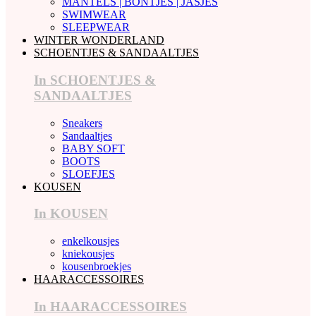
MANTELS | BONTJES | JASJES
SWIMWEAR
SLEEPWEAR
WINTER WONDERLAND
SCHOENTJES & SANDAALTJES
In SCHOENTJES &
SANDAALTJES
Sneakers
Sandaaltjes
BABY SOFT
BOOTS
SLOEFJES
KOUSEN
In KOUSEN
enkelkousjes
kniekousjes
kousenbroekjes
HAARACCESSOIRES
In HAARACCESSOIRES