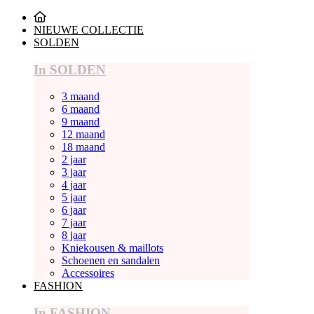
NIEUWE COLLECTIE
SOLDEN
In SOLDEN
3 maand
6 maand
9 maand
12 maand
18 maand
2 jaar
3 jaar
4 jaar
5 jaar
6 jaar
7 jaar
8 jaar
Kniekousen & maillots
Schoenen en sandalen
Accessoires
FASHION
In FASHION