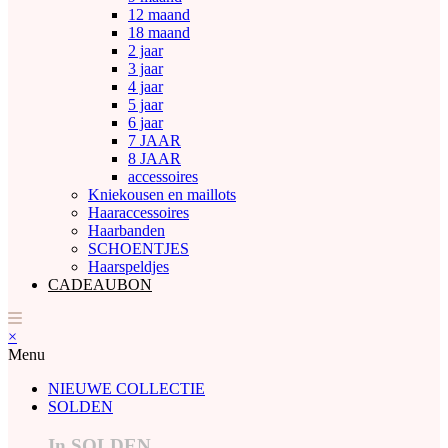
12 maand
18 maand
2 jaar
3 jaar
4 jaar
5 jaar
6 jaar
7 JAAR
8 JAAR
accessoires
Kniekousen en maillots
Haaraccessoires
Haarbanden
SCHOENTJES
Haarspeldjes
CADEAUBON
×
Menu
NIEUWE COLLECTIE
SOLDEN
In SOLDEN