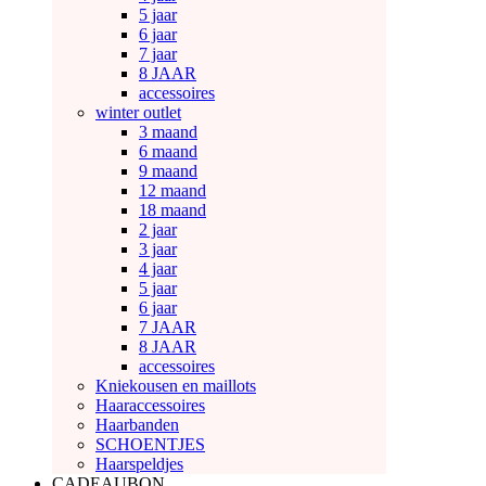
5 jaar
6 jaar
7 jaar
8 JAAR
accessoires
winter outlet
3 maand
6 maand
9 maand
12 maand
18 maand
2 jaar
3 jaar
4 jaar
5 jaar
6 jaar
7 JAAR
8 JAAR
accessoires
Kniekousen en maillots
Haaraccessoires
Haarbanden
SCHOENTJES
Haarspeldjes
CADEAUBON