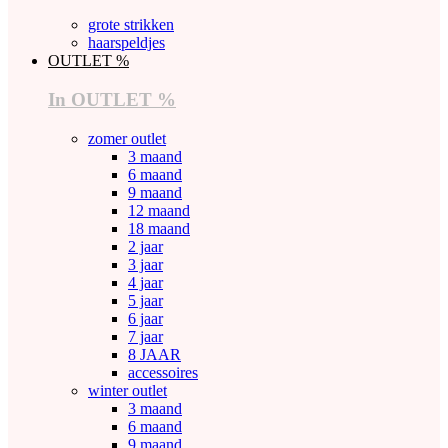
grote strikken
haarspeldjes
OUTLET %
In OUTLET %
zomer outlet
3 maand
6 maand
9 maand
12 maand
18 maand
2 jaar
3 jaar
4 jaar
5 jaar
6 jaar
7 jaar
8 JAAR
accessoires
winter outlet
3 maand
6 maand
9 maand