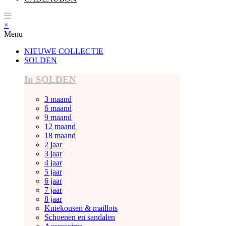
×
Menu
NIEUWE COLLECTIE
SOLDEN
In SOLDEN
3 maand
6 maand
9 maand
12 maand
18 maand
2 jaar
3 jaar
4 jaar
5 jaar
6 jaar
7 jaar
8 jaar
Kniekousen & maillots
Schoenen en sandalen