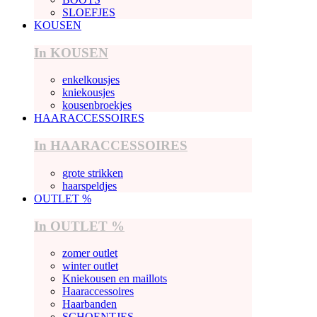
SLOEFJES
KOUSEN
In KOUSEN
enkelkousjes
kniekousjes
kousenbroekjes
HAARACCESSOIRES
In HAARACCESSOIRES
grote strikken
haarspeldjes
OUTLET %
In OUTLET %
zomer outlet
winter outlet
Kniekousen en maillots
Haaraccessoires
Haarbanden
SCHOENTJES