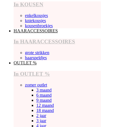
In KOUSEN
enkelkousjes
kniekousjes
kousenbroekjes
HAARACCESSOIRES
In HAARACCESSOIRES
grote strikken
haarspeldjes
OUTLET %
In OUTLET %
zomer outlet
3 maand
6 maand
9 maand
12 maand
18 maand
2 jaar
3 jaar
4 jaar