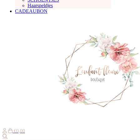
Haarspeldjes
CADEAUBON
€0,00
Zoeken