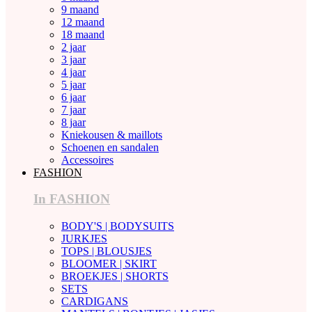
9 maand
12 maand
18 maand
2 jaar
3 jaar
4 jaar
5 jaar
6 jaar
7 jaar
8 jaar
Kniekousen & maillots
Schoenen en sandalen
Accessoires
FASHION
In FASHION
BODY'S | BODYSUITS
JURKJES
TOPS | BLOUSJES
BLOOMER | SKIRT
BROEKJES | SHORTS
SETS
CARDIGANS