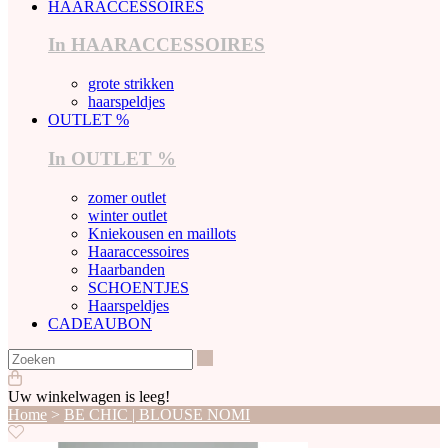
HAARACCESSOIRES
In HAARACCESSOIRES
grote strikken
haarspeldjes
OUTLET %
In OUTLET %
zomer outlet
winter outlet
Kniekousen en maillots
Haaraccessoires
Haarbanden
SCHOENTJES
Haarspeldjes
CADEAUBON
Zoeken
Uw winkelwagen is leeg!
Home
>
BE CHIC | BLOUSE NOMI