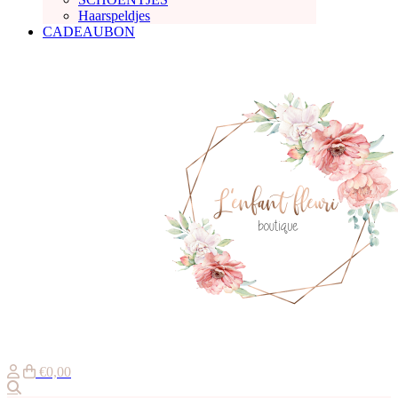
Haarspeldjes
CADEAUBON
€0,00
Zoeken