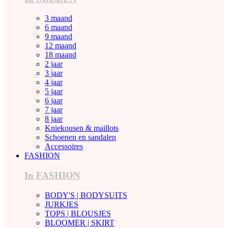
3 maand
6 maand
9 maand
12 maand
18 maand
2 jaar
3 jaar
4 jaar
5 jaar
6 jaar
7 jaar
8 jaar
Kniekousen & maillots
Schoenen en sandalen
Accessoires
FASHION
In FASHION
BODY'S | BODYSUITS
JURKJES
TOPS | BLOUSJES
BLOOMER | SKIRT