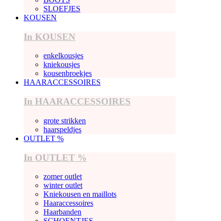
SLOEFJES
KOUSEN
In KOUSEN
enkelkousjes
kniekousjes
kousenbroekjes
HAARACCESSOIRES
In HAARACCESSOIRES
grote strikken
haarspeldjes
OUTLET %
In OUTLET %
zomer outlet
winter outlet
Kniekousen en maillots
Haaraccessoires
Haarbanden
SCHOENTJES