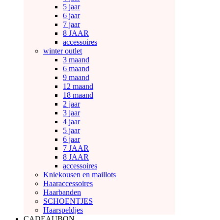
5 jaar
6 jaar
7 jaar
8 JAAR
accessoires
winter outlet
3 maand
6 maand
9 maand
12 maand
18 maand
2 jaar
3 jaar
4 jaar
5 jaar
6 jaar
7 JAAR
8 JAAR
accessoires
Kniekousen en maillots
Haaraccessoires
Haarbanden
SCHOENTJES
Haarspeldjes
CADEAUBON