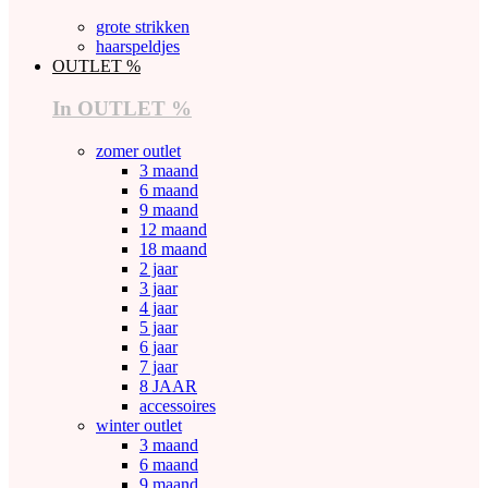
grote strikken
haarspeldjes
OUTLET %
In OUTLET %
zomer outlet
3 maand
6 maand
9 maand
12 maand
18 maand
2 jaar
3 jaar
4 jaar
5 jaar
6 jaar
7 jaar
8 JAAR
accessoires
winter outlet
3 maand
6 maand
9 maand