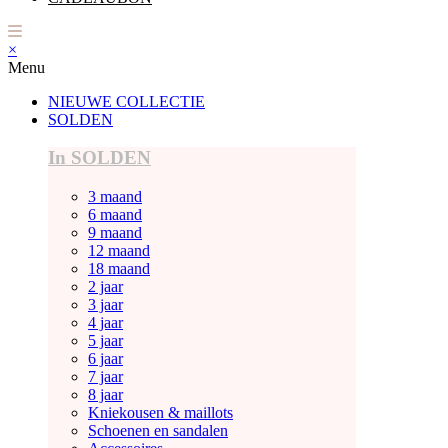
×
Menu
NIEUWE COLLECTIE
SOLDEN
In SOLDEN
3 maand
6 maand
9 maand
12 maand
18 maand
2 jaar
3 jaar
4 jaar
5 jaar
6 jaar
7 jaar
8 jaar
Kniekousen & maillots
Schoenen en sandalen