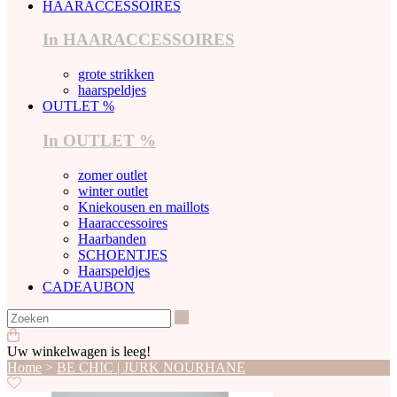
HAARACCESSOIRES
In HAARACCESSOIRES
grote strikken
haarspeldjes
OUTLET %
In OUTLET %
zomer outlet
winter outlet
Kniekousen en maillots
Haaraccessoires
Haarbanden
SCHOENTJES
Haarspeldjes
CADEAUBON
Zoeken
Uw winkelwagen is leeg!
Home
>
BE CHIC | JURK NOURHANE