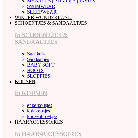
MANTELS | BONTJES | JASJES
SWIMWEAR
SLEEPWEAR
WINTER WONDERLAND
SCHOENTJES & SANDAALTJES
In SCHOENTJES &
SANDAALTJES
Sneakers
Sandaaltjes
BABY SOFT
BOOTS
SLOEFJES
KOUSEN
In KOUSEN
enkelkousjes
kniekousjes
kousenbroekjes
HAARACCESSOIRES
In HAARACCESSOIRES