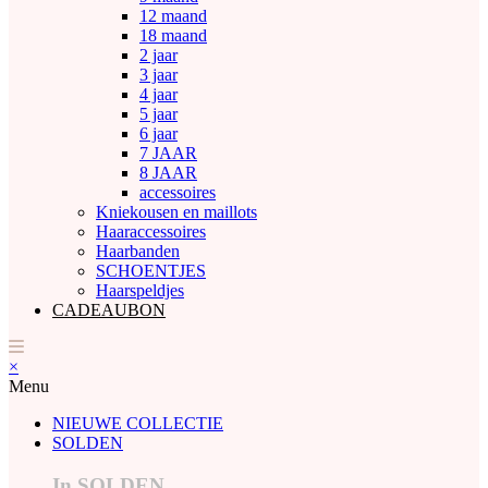
12 maand
18 maand
2 jaar
3 jaar
4 jaar
5 jaar
6 jaar
7 JAAR
8 JAAR
accessoires
Kniekousen en maillots
Haaraccessoires
Haarbanden
SCHOENTJES
Haarspeldjes
CADEAUBON
×
Menu
NIEUWE COLLECTIE
SOLDEN
In SOLDEN