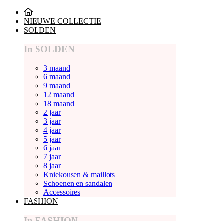
NIEUWE COLLECTIE
SOLDEN
In SOLDEN
3 maand
6 maand
9 maand
12 maand
18 maand
2 jaar
3 jaar
4 jaar
5 jaar
6 jaar
7 jaar
8 jaar
Kniekousen & maillots
Schoenen en sandalen
Accessoires
FASHION
In FASHION