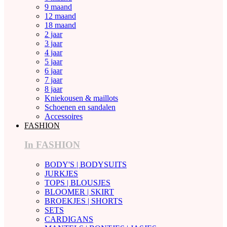
9 maand
12 maand
18 maand
2 jaar
3 jaar
4 jaar
5 jaar
6 jaar
7 jaar
8 jaar
Kniekousen & maillots
Schoenen en sandalen
Accessoires
FASHION
In FASHION
BODY'S | BODYSUITS
JURKJES
TOPS | BLOUSJES
BLOOMER | SKIRT
BROEKJES | SHORTS
SETS
CARDIGANS