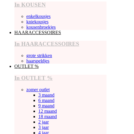
In KOUSEN
enkelkousjes
kniekousjes
kousenbroekjes
HAARACCESSOIRES
In HAARACCESSOIRES
grote strikken
haarspeldjes
OUTLET %
In OUTLET %
zomer outlet
3 maand
6 maand
9 maand
12 maand
18 maand
2 jaar
3 jaar
4 jaar