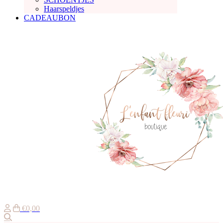
Haarspeldjes
CADEAUBON
€0,00
Zoeken