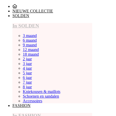
NIEUWE COLLECTIE
SOLDEN
In SOLDEN
3 maand
6 maand
9 maand
12 maand
18 maand
2 jaar
3 jaar
4 jaar
5 jaar
6 jaar
7 jaar
8 jaar
Kniekousen & maillots
Schoenen en sandalen
Accessoires
FASHION
In FASHION