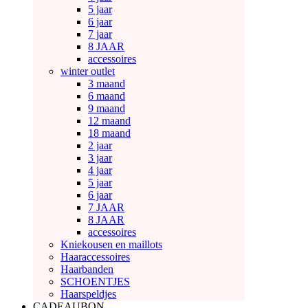
5 jaar
6 jaar
7 jaar
8 JAAR
accessoires
winter outlet
3 maand
6 maand
9 maand
12 maand
18 maand
2 jaar
3 jaar
4 jaar
5 jaar
6 jaar
7 JAAR
8 JAAR
accessoires
Kniekousen en maillots
Haaraccessoires
Haarbanden
SCHOENTJES
Haarspeldjes
CADEAUBON