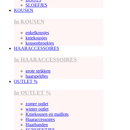
SLOEFJES
KOUSEN
In KOUSEN
enkelkousjes
kniekousjes
kousenbroekjes
HAARACCESSOIRES
In HAARACCESSOIRES
grote strikken
haarspeldjes
OUTLET %
In OUTLET %
zomer outlet
winter outlet
Kniekousen en maillots
Haaraccessoires
Haarbanden
SCHOENTJES