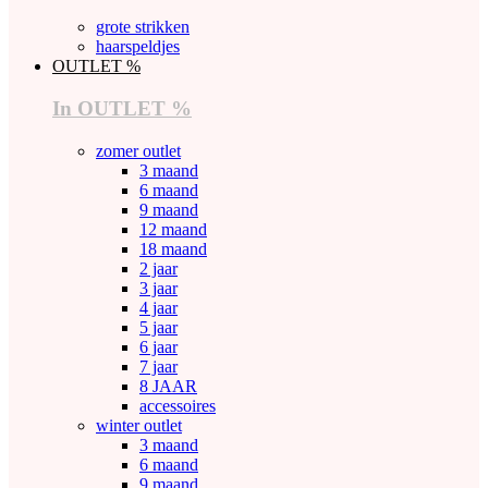
grote strikken
haarspeldjes
OUTLET %
In OUTLET %
zomer outlet
3 maand
6 maand
9 maand
12 maand
18 maand
2 jaar
3 jaar
4 jaar
5 jaar
6 jaar
7 jaar
8 JAAR
accessoires
winter outlet
3 maand
6 maand
9 maand