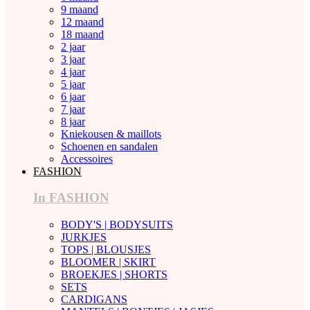
9 maand
12 maand
18 maand
2 jaar
3 jaar
4 jaar
5 jaar
6 jaar
7 jaar
8 jaar
Kniekousen & maillots
Schoenen en sandalen
Accessoires
FASHION
In FASHION
BODY'S | BODYSUITS
JURKJES
TOPS | BLOUSJES
BLOOMER | SKIRT
BROEKJES | SHORTS
SETS
CARDIGANS