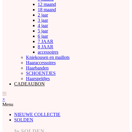
12 maand
18 maand
2 jaar
3 jaar
4 jaar
5 jaar
6 jaar
7 JAAR
8 JAAR
accessoires
Kniekousen en maillots
Haaraccessoires
Haarbanden
SCHOENTJES
Haarspeldjes
CADEAUBON
×
Menu
NIEUWE COLLECTIE
SOLDEN
In SOLDEN