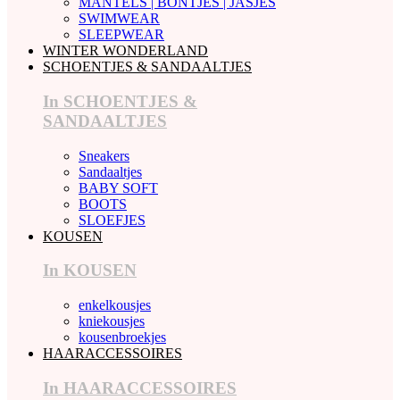
MANTELS | BONTJES | JASJES
SWIMWEAR
SLEEPWEAR
WINTER WONDERLAND
SCHOENTJES & SANDAALTJES
In SCHOENTJES &
SANDAALTJES
Sneakers
Sandaaltjes
BABY SOFT
BOOTS
SLOEFJES
KOUSEN
In KOUSEN
enkelkousjes
kniekousjes
kousenbroekjes
HAARACCESSOIRES
In HAARACCESSOIRES