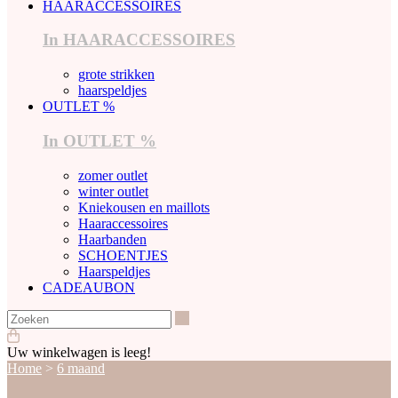
HAARACCESSOIRES
In HAARACCESSOIRES
grote strikken
haarspeldjes
OUTLET %
In OUTLET %
zomer outlet
winter outlet
Kniekousen en maillots
Haaraccessoires
Haarbanden
SCHOENTJES
Haarspeldjes
CADEAUBON
Zoeken
Uw winkelwagen is leeg!
Home
>
6 maand