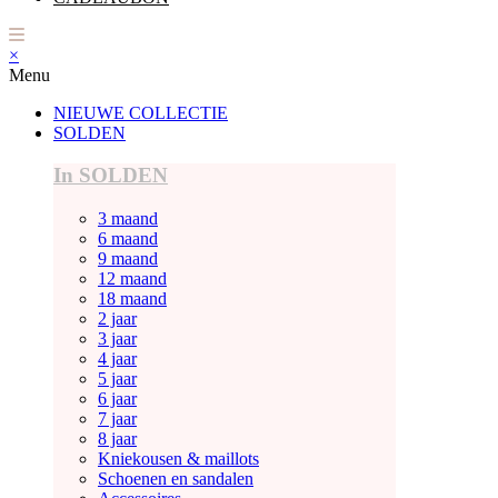
×
Menu
NIEUWE COLLECTIE
SOLDEN
In SOLDEN
3 maand
6 maand
9 maand
12 maand
18 maand
2 jaar
3 jaar
4 jaar
5 jaar
6 jaar
7 jaar
8 jaar
Kniekousen & maillots
Schoenen en sandalen