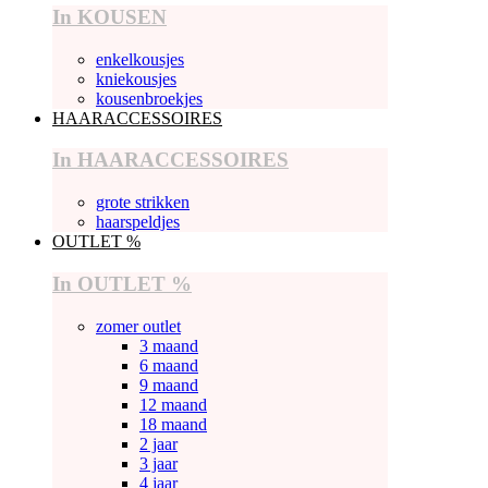
In KOUSEN
enkelkousjes
kniekousjes
kousenbroekjes
HAARACCESSOIRES
In HAARACCESSOIRES
grote strikken
haarspeldjes
OUTLET %
In OUTLET %
zomer outlet
3 maand
6 maand
9 maand
12 maand
18 maand
2 jaar
3 jaar
4 jaar