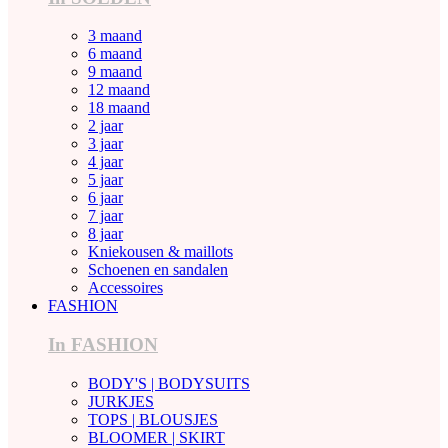
3 maand
6 maand
9 maand
12 maand
18 maand
2 jaar
3 jaar
4 jaar
5 jaar
6 jaar
7 jaar
8 jaar
Kniekousen & maillots
Schoenen en sandalen
Accessoires
FASHION
In FASHION
BODY'S | BODYSUITS
JURKJES
TOPS | BLOUSJES
BLOOMER | SKIRT