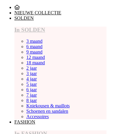
NIEUWE COLLECTIE
SOLDEN
In SOLDEN
3 maand
6 maand
9 maand
12 maand
18 maand
2 jaar
3 jaar
4 jaar
5 jaar
6 jaar
7 jaar
8 jaar
Kniekousen & maillots
Schoenen en sandalen
Accessoires
FASHION
In FASHION