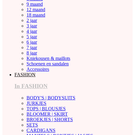
9 maand
12 maand
18 maand
2 jaar
3 jaar
4 jaar
5 jaar
6 jaar
7 jaar
8 jaar
Kniekousen & maillots
Schoenen en sandalen
Accessoires
FASHION
In FASHION
BODY'S | BODYSUITS
JURKJES
TOPS | BLOUSJES
BLOOMER | SKIRT
BROEKJES | SHORTS
SETS
CARDIGANS