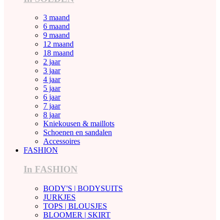
3 maand
6 maand
9 maand
12 maand
18 maand
2 jaar
3 jaar
4 jaar
5 jaar
6 jaar
7 jaar
8 jaar
Kniekousen & maillots
Schoenen en sandalen
Accessoires
FASHION
In FASHION
BODY'S | BODYSUITS
JURKJES
TOPS | BLOUSJES
BLOOMER | SKIRT