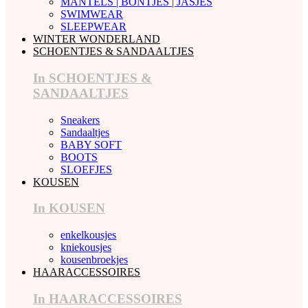
MANTELS | BONTJES | JASJES
SWIMWEAR
SLEEPWEAR
WINTER WONDERLAND
SCHOENTJES & SANDAALTJES
In SCHOENTJES &
SANDAALTJES
Sneakers
Sandaaltjes
BABY SOFT
BOOTS
SLOEFJES
KOUSEN
In KOUSEN
enkelkousjes
kniekousjes
kousenbroekjes
HAARACCESSOIRES
In HAARACCESSOIRES