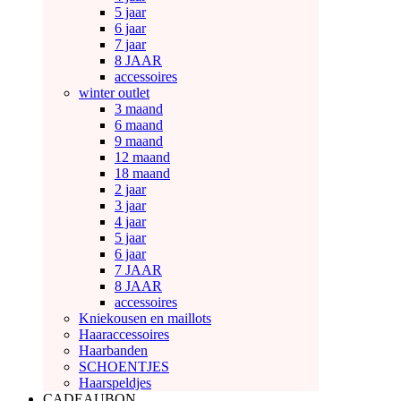
5 jaar
6 jaar
7 jaar
8 JAAR
accessoires
winter outlet
3 maand
6 maand
9 maand
12 maand
18 maand
2 jaar
3 jaar
4 jaar
5 jaar
6 jaar
7 JAAR
8 JAAR
accessoires
Kniekousen en maillots
Haaraccessoires
Haarbanden
SCHOENTJES
Haarspeldjes
CADEAUBON