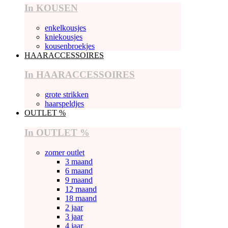
In KOUSEN
enkelkousjes
kniekousjes
kousenbroekjes
HAARACCESSOIRES
In HAARACCESSOIRES
grote strikken
haarspeldjes
OUTLET %
In OUTLET %
zomer outlet
3 maand
6 maand
9 maand
12 maand
18 maand
2 jaar
3 jaar
4 jaar