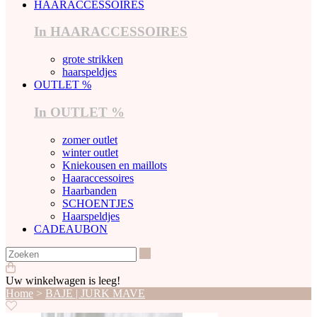
HAARACCESSOIRES
In HAARACCESSOIRES
grote strikken
haarspeldjes
OUTLET %
In OUTLET %
zomer outlet
winter outlet
Kniekousen en maillots
Haaraccessoires
Haarbanden
SCHOENTJES
Haarspeldjes
CADEAUBON
Zoeken
Uw winkelwagen is leeg!
Home
>
BAJE | JURK MAVE