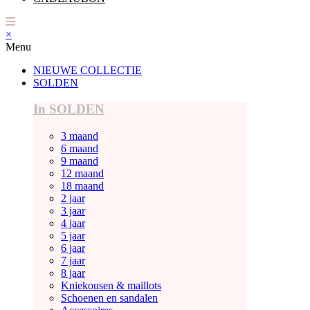
×
Menu
NIEUWE COLLECTIE
SOLDEN
In SOLDEN
3 maand
6 maand
9 maand
12 maand
18 maand
2 jaar
3 jaar
4 jaar
5 jaar
6 jaar
7 jaar
8 jaar
Kniekousen & maillots
Schoenen en sandalen