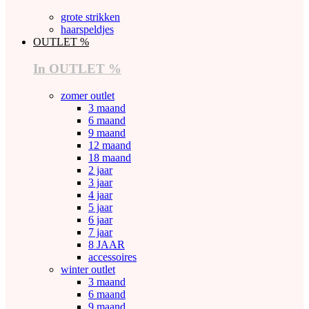
grote strikken
haarspeldjes
OUTLET %
In OUTLET %
zomer outlet
3 maand
6 maand
9 maand
12 maand
18 maand
2 jaar
3 jaar
4 jaar
5 jaar
6 jaar
7 jaar
8 JAAR
accessoires
winter outlet
3 maand
6 maand
9 maand