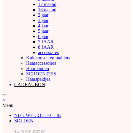
12 maand
18 maand
2 jaar
3 jaar
4 jaar
5 jaar
6 jaar
7 JAAR
8 JAAR
accessoires
Kniekousen en maillots
Haaraccessoires
Haarbanden
SCHOENTJES
Haarspeldjes
CADEAUBON
×
Menu
NIEUWE COLLECTIE
SOLDEN
In SOLDEN