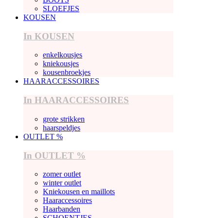
SLOEFJES
KOUSEN
In KOUSEN
enkelkousjes
kniekousjes
kousenbroekjes
HAARACCESSOIRES
In HAARACCESSOIRES
grote strikken
haarspeldjes
OUTLET %
In OUTLET %
zomer outlet
winter outlet
Kniekousen en maillots
Haaraccessoires
Haarbanden
SCHOENTJES