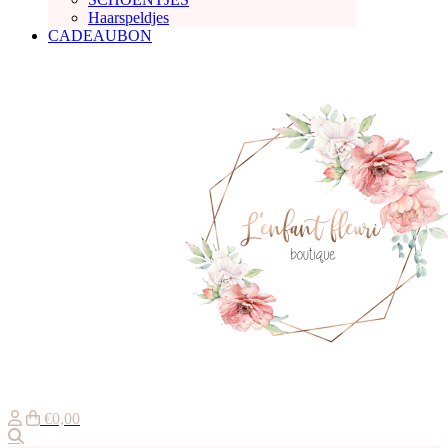
Haarspeldjes
CADEAUBON
€0,00
Zoeken