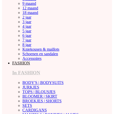
9 maand
12 maand
18 maand
2 jaar
3 jaar
4 jaar
5 jaar
6 jaar
7 jaar
8 jaar
Kniekousen & maillots
Schoenen en sandalen
Accessoires
FASHION
In FASHION
BODY'S | BODYSUITS
JURKJES
TOPS | BLOUSJES
BLOOMER | SKIRT
BROEKJES | SHORTS
SETS
CARDIGANS