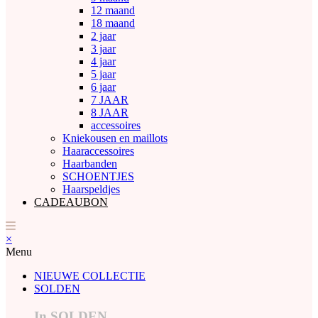
12 maand
18 maand
2 jaar
3 jaar
4 jaar
5 jaar
6 jaar
7 JAAR
8 JAAR
accessoires
Kniekousen en maillots
Haaraccessoires
Haarbanden
SCHOENTJES
Haarspeldjes
CADEAUBON
×
Menu
NIEUWE COLLECTIE
SOLDEN
In SOLDEN