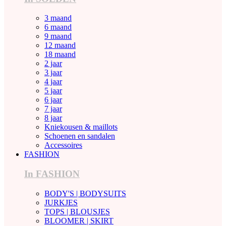
3 maand
6 maand
9 maand
12 maand
18 maand
2 jaar
3 jaar
4 jaar
5 jaar
6 jaar
7 jaar
8 jaar
Kniekousen & maillots
Schoenen en sandalen
Accessoires
FASHION
In FASHION
BODY'S | BODYSUITS
JURKJES
TOPS | BLOUSJES
BLOOMER | SKIRT