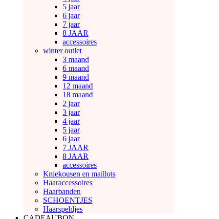
5 jaar
6 jaar
7 jaar
8 JAAR
accessoires
winter outlet
3 maand
6 maand
9 maand
12 maand
18 maand
2 jaar
3 jaar
4 jaar
5 jaar
6 jaar
7 JAAR
8 JAAR
accessoires
Kniekousen en maillots
Haaraccessoires
Haarbanden
SCHOENTJES
Haarspeldjes
CADEAUBON