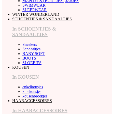
MANTELS | BONTJES | JASJES
SWIMWEAR
SLEEPWEAR
WINTER WONDERLAND
SCHOENTJES & SANDAALTJES
In SCHOENTJES &
SANDAALTJES
Sneakers
Sandaaltjes
BABY SOFT
BOOTS
SLOEFJES
KOUSEN
In KOUSEN
enkelkousjes
kniekousjes
kousenbroekjes
HAARACCESSOIRES
In HAARACCESSOIRES