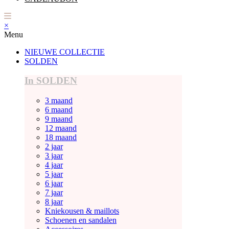
×
Menu
NIEUWE COLLECTIE
SOLDEN
In SOLDEN
3 maand
6 maand
9 maand
12 maand
18 maand
2 jaar
3 jaar
4 jaar
5 jaar
6 jaar
7 jaar
8 jaar
Kniekousen & maillots
Schoenen en sandalen