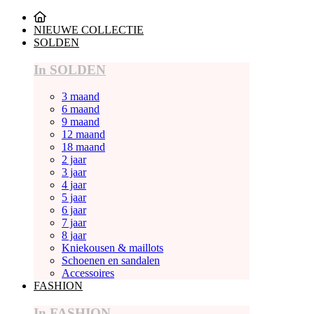
NIEUWE COLLECTIE
SOLDEN
In SOLDEN
3 maand
6 maand
9 maand
12 maand
18 maand
2 jaar
3 jaar
4 jaar
5 jaar
6 jaar
7 jaar
8 jaar
Kniekousen & maillots
Schoenen en sandalen
Accessoires
FASHION
In FASHION