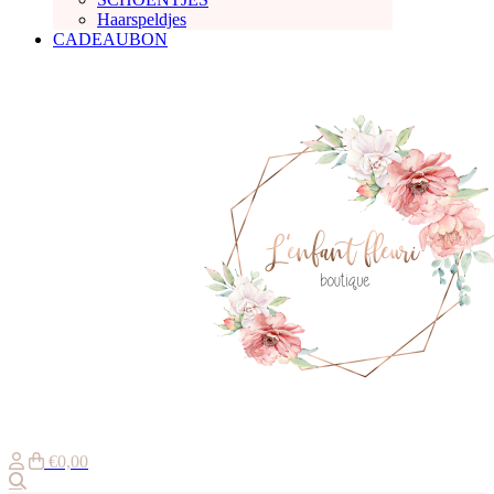
Haarspeldjes
CADEAUBON
€0,00
Zoeken