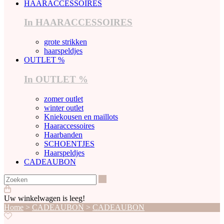
HAARACCESSOIRES
In HAARACCESSOIRES
grote strikken
haarspeldjes
OUTLET %
In OUTLET %
zomer outlet
winter outlet
Kniekousen en maillots
Haaraccessoires
Haarbanden
SCHOENTJES
Haarspeldjes
CADEAUBON
Zoeken
Uw winkelwagen is leeg!
Home
>
CADEAUBON
>
CADEAUBON