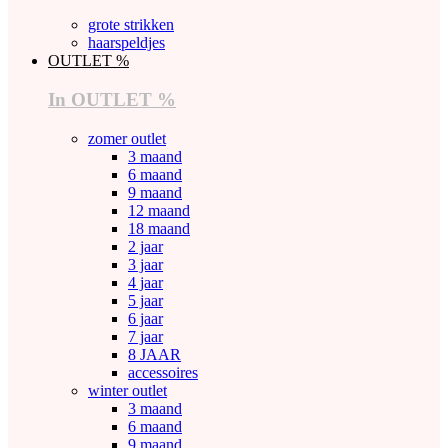
grote strikken
haarspeldjes
OUTLET %
In OUTLET %
zomer outlet
3 maand
6 maand
9 maand
12 maand
18 maand
2 jaar
3 jaar
4 jaar
5 jaar
6 jaar
7 jaar
8 JAAR
accessoires
winter outlet
3 maand
6 maand
9 maand