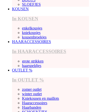
SLOEFJES
KOUSEN
In KOUSEN
enkelkousjes
kniekousjes
kousenbroekjes
HAARACCESSOIRES
In HAARACCESSOIRES
grote strikken
haarspeldjes
OUTLET %
In OUTLET %
zomer outlet
winter outlet
Kniekousen en maillots
Haaraccessoires
Haarbanden
SCHOENTJES