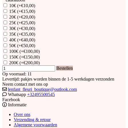
10€
(+€10,00)
15€
(+€15,00)
20€
(+€20,00)
25€
(+€25,00)
30€
(+€30,00)
35€
(+€35,00)
40€
(+€40,00)
50€
(+€50,00)
100€
(+€100,00)
150€
(+€150,00)
200€
(+€200,00)
Bestellen
Op voorraad: 11
Levertijd: pakjes worden binnen de 1-5 werkdagen verzonden
Neem contact met ons op
lenfant_fleuri_boutique@outlook.com
Whatsapp
+32495500545
Facebook
Informatie
Over ons
Verzending & retour
Algemene voorwaarden