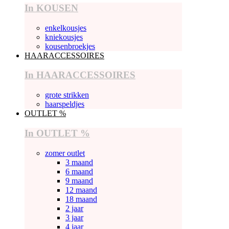
In KOUSEN
enkelkousjes
kniekousjes
kousenbroekjes
HAARACCESSOIRES
In HAARACCESSOIRES
grote strikken
haarspeldjes
OUTLET %
In OUTLET %
zomer outlet
3 maand
6 maand
9 maand
12 maand
18 maand
2 jaar
3 jaar
4 jaar