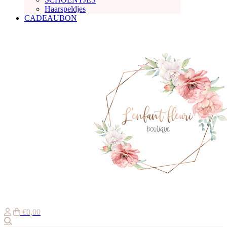
Haarspeldjes
CADEAUBON
€0,00
Zoeken