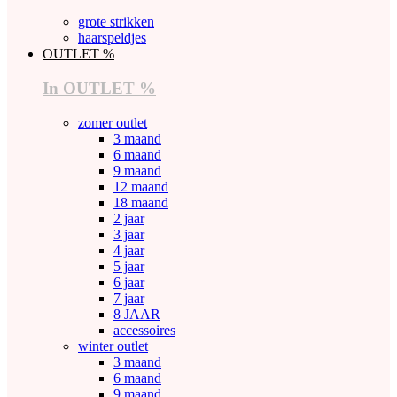
grote strikken
haarspeldjes
OUTLET %
In OUTLET %
zomer outlet
3 maand
6 maand
9 maand
12 maand
18 maand
2 jaar
3 jaar
4 jaar
5 jaar
6 jaar
7 jaar
8 JAAR
accessoires
winter outlet
3 maand
6 maand
9 maand