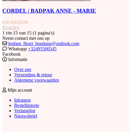
CORDEL | BADPAK ANNE - MARIE
€
56,95
€
20,00
Bestellen
1 t/m 15 van 15 (1 pagina's)
Neem contact met ons op
lenfant_fleuri_boutique@outlook.com
Whatsapp
+32495500545
Facebook
Informatie
Over ons
Verzending & retour
Algemene voorwaarden
Mijn account
Inloggen
Bestelhistorie
Verlanglijst
Nieuwsbrief