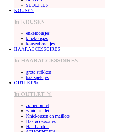
SLOEFJES
KOUSEN
In KOUSEN
enkelkousjes
kniekousjes
kousenbroekjes
HAARACCESSOIRES
In HAARACCESSOIRES
grote strikken
haarspeldjes
OUTLET %
In OUTLET %
zomer outlet
winter outlet
Kniekousen en maillots
Haaraccessoires
Haarbanden
SCHOENTJES