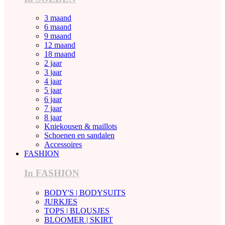
3 maand
6 maand
9 maand
12 maand
18 maand
2 jaar
3 jaar
4 jaar
5 jaar
6 jaar
7 jaar
8 jaar
Kniekousen & maillots
Schoenen en sandalen
Accessoires
FASHION
In FASHION
BODY'S | BODYSUITS
JURKJES
TOPS | BLOUSJES
BLOOMER | SKIRT