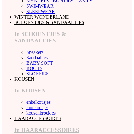
MANTELS | BONTJES | JASJES
SWIMWEAR
SLEEPWEAR
WINTER WONDERLAND
SCHOENTJES & SANDAALTJES
In SCHOENTJES &
SANDAALTJES
Sneakers
Sandaaltjes
BABY SOFT
BOOTS
SLOEFJES
KOUSEN
In KOUSEN
enkelkousjes
kniekousjes
kousenbroekjes
HAARACCESSOIRES
In HAARACCESSOIRES