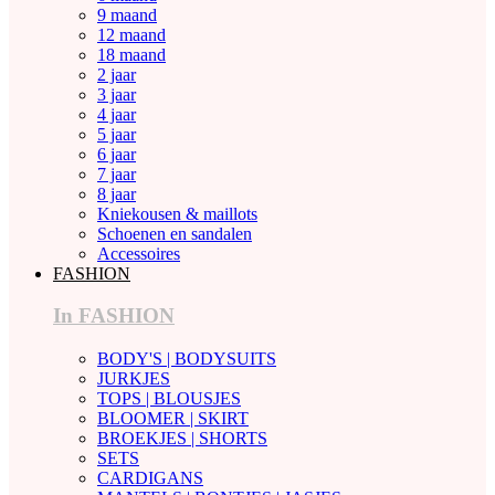
9 maand
12 maand
18 maand
2 jaar
3 jaar
4 jaar
5 jaar
6 jaar
7 jaar
8 jaar
Kniekousen & maillots
Schoenen en sandalen
Accessoires
FASHION
In FASHION
BODY'S | BODYSUITS
JURKJES
TOPS | BLOUSJES
BLOOMER | SKIRT
BROEKJES | SHORTS
SETS
CARDIGANS