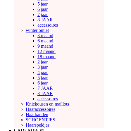
5 jaar
6 jaar
7 jaar
8 JAAR
accessoires
winter outlet
3 maand
6 maand
9 maand
12 maand
18 maand
2 jaar
3 jaar
4 jaar
5 jaar
6 jaar
7 JAAR
8 JAAR
accessoires
Kniekousen en maillots
Haaraccessoires
Haarbanden
SCHOENTJES
Haarspeldjes
CADEAUBON