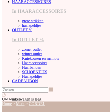
HAARACCESSOIRES
In HAARACCESSOIRES
grote strikken
haarspeldjes
OUTLET %
In OUTLET %
zomer outlet
winter outlet
Kniekousen en maillots
Haaraccessoires
Haarbanden
SCHOENTJES
Haarspeldjes
CADEAUBON
Zoeken
Uw winkelwagen is leeg!
Home
>
Merk
>
CORDEL