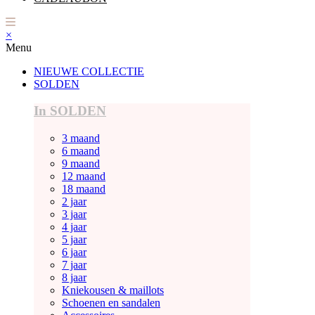
×
Menu
NIEUWE COLLECTIE
SOLDEN
In SOLDEN
3 maand
6 maand
9 maand
12 maand
18 maand
2 jaar
3 jaar
4 jaar
5 jaar
6 jaar
7 jaar
8 jaar
Kniekousen & maillots
Schoenen en sandalen