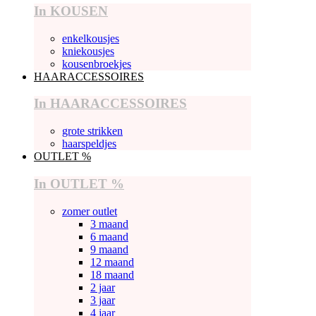
In KOUSEN
enkelkousjes
kniekousjes
kousenbroekjes
HAARACCESSOIRES
In HAARACCESSOIRES
grote strikken
haarspeldjes
OUTLET %
In OUTLET %
zomer outlet
3 maand
6 maand
9 maand
12 maand
18 maand
2 jaar
3 jaar
4 jaar