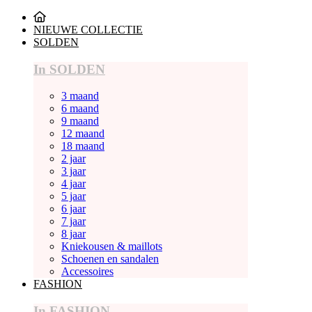
NIEUWE COLLECTIE
SOLDEN
In SOLDEN
3 maand
6 maand
9 maand
12 maand
18 maand
2 jaar
3 jaar
4 jaar
5 jaar
6 jaar
7 jaar
8 jaar
Kniekousen & maillots
Schoenen en sandalen
Accessoires
FASHION
In FASHION