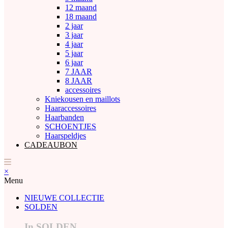
12 maand
18 maand
2 jaar
3 jaar
4 jaar
5 jaar
6 jaar
7 JAAR
8 JAAR
accessoires
Kniekousen en maillots
Haaraccessoires
Haarbanden
SCHOENTJES
Haarspeldjes
CADEAUBON
×
Menu
NIEUWE COLLECTIE
SOLDEN
In SOLDEN