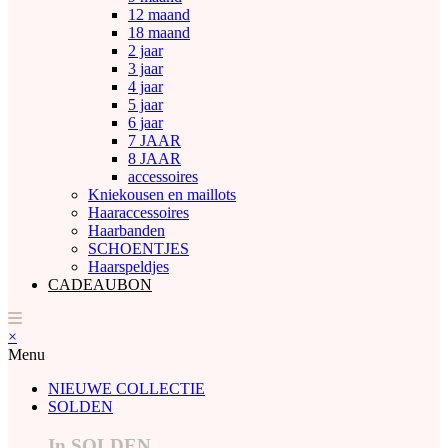
12 maand
18 maand
2 jaar
3 jaar
4 jaar
5 jaar
6 jaar
7 JAAR
8 JAAR
accessoires
Kniekousen en maillots
Haaraccessoires
Haarbanden
SCHOENTJES
Haarspeldjes
CADEAUBON
×
Menu
NIEUWE COLLECTIE
SOLDEN
In SOLDEN