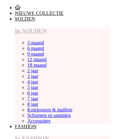
NIEUWE COLLECTIE
SOLDEN
In SOLDEN
3 maand
6 maand
9 maand
12 maand
18 maand
2 jaar
3 jaar
4 jaar
5 jaar
6 jaar
7 jaar
8 jaar
Kniekousen & maillots
Schoenen en sandalen
Accessoires
FASHION
In FASHION