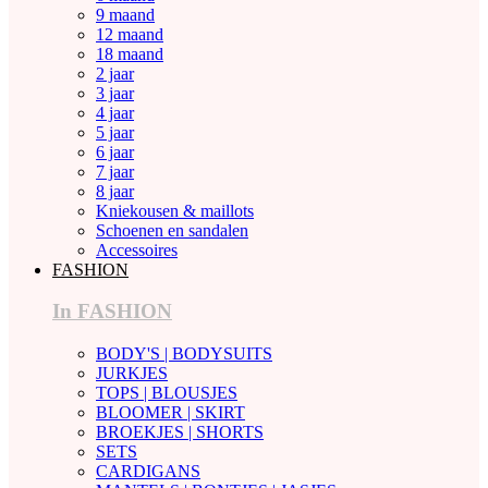
9 maand
12 maand
18 maand
2 jaar
3 jaar
4 jaar
5 jaar
6 jaar
7 jaar
8 jaar
Kniekousen & maillots
Schoenen en sandalen
Accessoires
FASHION
In FASHION
BODY'S | BODYSUITS
JURKJES
TOPS | BLOUSJES
BLOOMER | SKIRT
BROEKJES | SHORTS
SETS
CARDIGANS