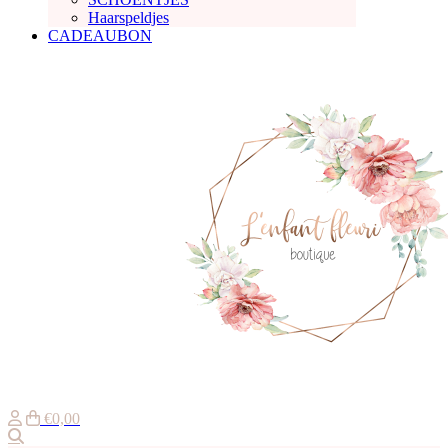
Haarspeldjes
CADEAUBON
€0,00
Zoeken