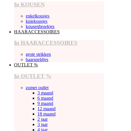
In KOUSEN
enkelkousjes
kniekousjes
kousenbroekjes
HAARACCESSOIRES
In HAARACCESSOIRES
grote strikken
haarspeldjes
OUTLET %
In OUTLET %
zomer outlet
3 maand
6 maand
9 maand
12 maand
18 maand
2 jaar
3 jaar
4 jaar