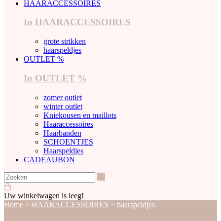
HAARACCESSOIRES
In HAARACCESSOIRES
grote strikken
haarspeldjes
OUTLET %
In OUTLET %
zomer outlet
winter outlet
Kniekousen en maillots
Haaraccessoires
Haarbanden
SCHOENTJES
Haarspeldjes
CADEAUBON
Zoeken
Uw winkelwagen is leeg!
Home
>
HAARACCESSOIRES
>
haarspeldjes