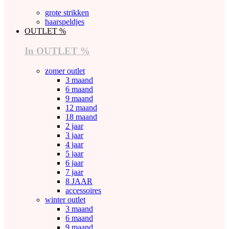
grote strikken
haarspeldjes
OUTLET %
In OUTLET %
zomer outlet
3 maand
6 maand
9 maand
12 maand
18 maand
2 jaar
3 jaar
4 jaar
5 jaar
6 jaar
7 jaar
8 JAAR
accessoires
winter outlet
3 maand
6 maand
9 maand