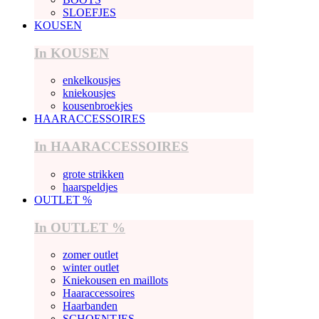
SLOEFJES
KOUSEN
In KOUSEN
enkelkousjes
kniekousjes
kousenbroekjes
HAARACCESSOIRES
In HAARACCESSOIRES
grote strikken
haarspeldjes
OUTLET %
In OUTLET %
zomer outlet
winter outlet
Kniekousen en maillots
Haaraccessoires
Haarbanden
SCHOENTJES