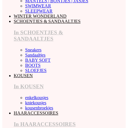
MANTELS | BONTJES | JASJES
SWIMWEAR
SLEEPWEAR
WINTER WONDERLAND
SCHOENTJES & SANDAALTJES
In SCHOENTJES &
SANDAALTJES
Sneakers
Sandaaltjes
BABY SOFT
BOOTS
SLOEFJES
KOUSEN
In KOUSEN
enkelkousjes
kniekousjes
kousenbroekjes
HAARACCESSOIRES
In HAARACCESSOIRES