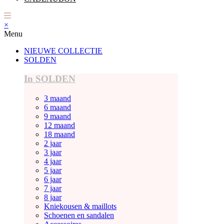
×
Menu
NIEUWE COLLECTIE
SOLDEN
In SOLDEN
3 maand
6 maand
9 maand
12 maand
18 maand
2 jaar
3 jaar
4 jaar
5 jaar
6 jaar
7 jaar
8 jaar
Kniekousen & maillots
Schoenen en sandalen