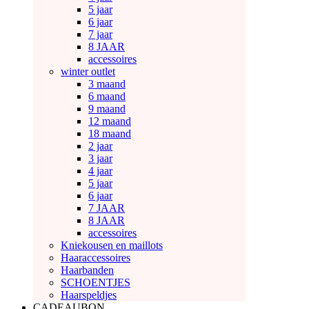
5 jaar
6 jaar
7 jaar
8 JAAR
accessoires
winter outlet
3 maand
6 maand
9 maand
12 maand
18 maand
2 jaar
3 jaar
4 jaar
5 jaar
6 jaar
7 JAAR
8 JAAR
accessoires
Kniekousen en maillots
Haaraccessoires
Haarbanden
SCHOENTJES
Haarspeldjes
CADEAUBON