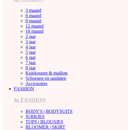
3 maand
6 maand
9 maand
12 maand
18 maand
2 jaar
3 jaar
4 jaar
5 jaar
6 jaar
7 jaar
8 jaar
Kniekousen & maillots
Schoenen en sandalen
Accessoires
FASHION
In FASHION
BODY'S | BODYSUITS
JURKJES
TOPS | BLOUSJES
BLOOMER | SKIRT