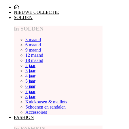
NIEUWE COLLECTIE
SOLDEN
In SOLDEN
3 maand
6 maand
9 maand
12 maand
18 maand
2 jaar
3 jaar
4 jaar
5 jaar
6 jaar
7 jaar
8 jaar
Kniekousen & maillots
Schoenen en sandalen
Accessoires
FASHION
In FASHION