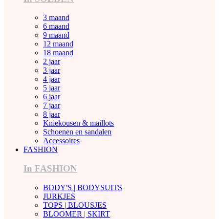
3 maand
6 maand
9 maand
12 maand
18 maand
2 jaar
3 jaar
4 jaar
5 jaar
6 jaar
7 jaar
8 jaar
Kniekousen & maillots
Schoenen en sandalen
Accessoires
FASHION
In FASHION
BODY'S | BODYSUITS
JURKJES
TOPS | BLOUSJES
BLOOMER | SKIRT