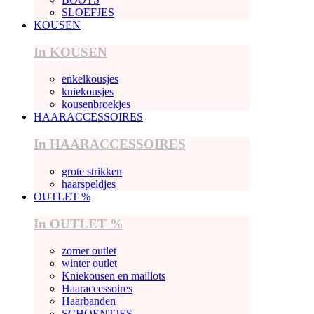
SLOEFJES
KOUSEN
In KOUSEN
enkelkousjes
kniekousjes
kousenbroekjes
HAARACCESSOIRES
In HAARACCESSOIRES
grote strikken
haarspeldjes
OUTLET %
In OUTLET %
zomer outlet
winter outlet
Kniekousen en maillots
Haaraccessoires
Haarbanden
SCHOENTJES