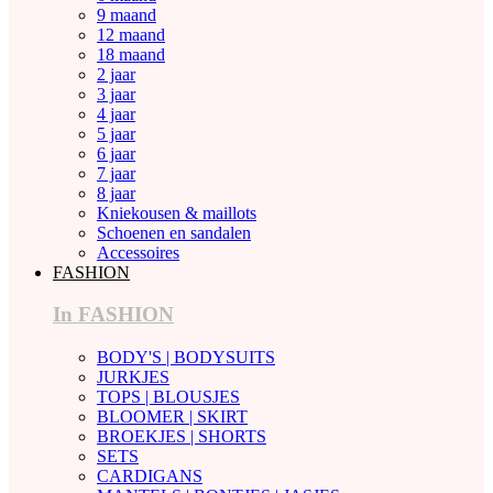
9 maand
12 maand
18 maand
2 jaar
3 jaar
4 jaar
5 jaar
6 jaar
7 jaar
8 jaar
Kniekousen & maillots
Schoenen en sandalen
Accessoires
FASHION
In FASHION
BODY'S | BODYSUITS
JURKJES
TOPS | BLOUSJES
BLOOMER | SKIRT
BROEKJES | SHORTS
SETS
CARDIGANS