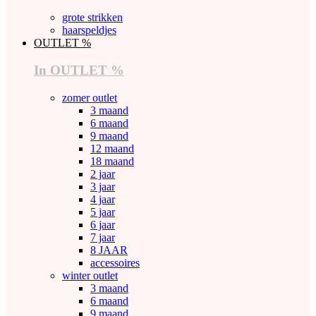
grote strikken
haarspeldjes
OUTLET %
In OUTLET %
zomer outlet
3 maand
6 maand
9 maand
12 maand
18 maand
2 jaar
3 jaar
4 jaar
5 jaar
6 jaar
7 jaar
8 JAAR
accessoires
winter outlet
3 maand
6 maand
9 maand