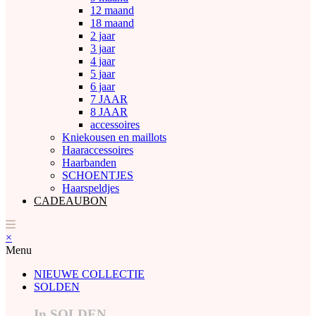
12 maand
18 maand
2 jaar
3 jaar
4 jaar
5 jaar
6 jaar
7 JAAR
8 JAAR
accessoires
Kniekousen en maillots
Haaraccessoires
Haarbanden
SCHOENTJES
Haarspeldjes
CADEAUBON
×
Menu
NIEUWE COLLECTIE
SOLDEN
In SOLDEN