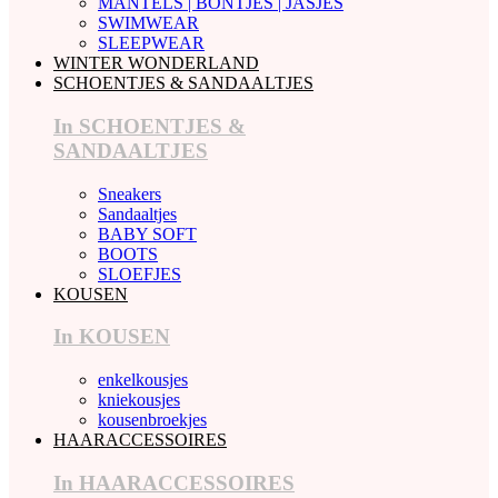
MANTELS | BONTJES | JASJES
SWIMWEAR
SLEEPWEAR
WINTER WONDERLAND
SCHOENTJES & SANDAALTJES
In SCHOENTJES &
SANDAALTJES
Sneakers
Sandaaltjes
BABY SOFT
BOOTS
SLOEFJES
KOUSEN
In KOUSEN
enkelkousjes
kniekousjes
kousenbroekjes
HAARACCESSOIRES
In HAARACCESSOIRES