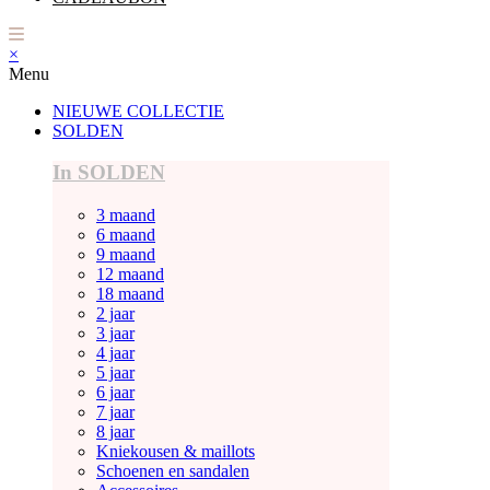
×
Menu
NIEUWE COLLECTIE
SOLDEN
In SOLDEN
3 maand
6 maand
9 maand
12 maand
18 maand
2 jaar
3 jaar
4 jaar
5 jaar
6 jaar
7 jaar
8 jaar
Kniekousen & maillots
Schoenen en sandalen