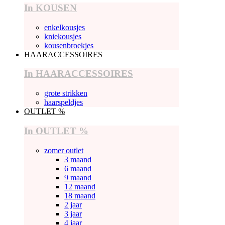
In KOUSEN
enkelkousjes
kniekousjes
kousenbroekjes
HAARACCESSOIRES
In HAARACCESSOIRES
grote strikken
haarspeldjes
OUTLET %
In OUTLET %
zomer outlet
3 maand
6 maand
9 maand
12 maand
18 maand
2 jaar
3 jaar
4 jaar