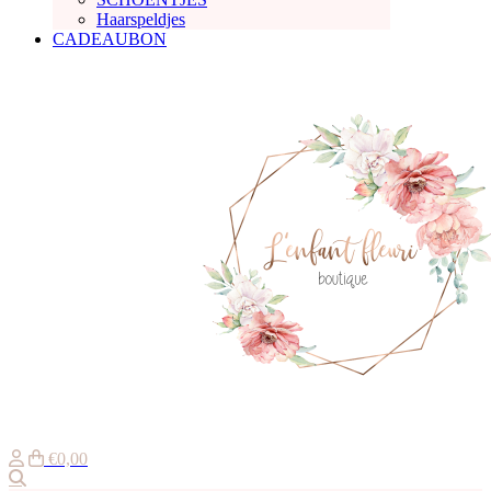
Haarspeldjes
CADEAUBON
€0,00
Zoeken