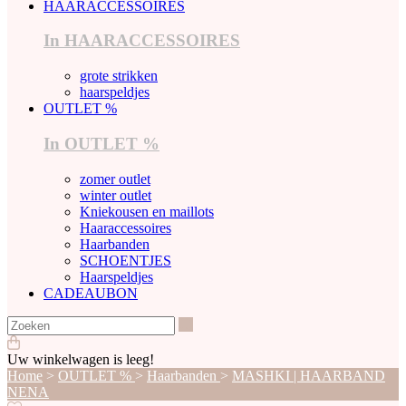
HAARACCESSOIRES
In HAARACCESSOIRES
grote strikken
haarspeldjes
OUTLET %
In OUTLET %
zomer outlet
winter outlet
Kniekousen en maillots
Haaraccessoires
Haarbanden
SCHOENTJES
Haarspeldjes
CADEAUBON
Zoeken
Uw winkelwagen is leeg!
Home
>
OUTLET %
>
Haarbanden
>
MASHKI | HAARBAND
NENA