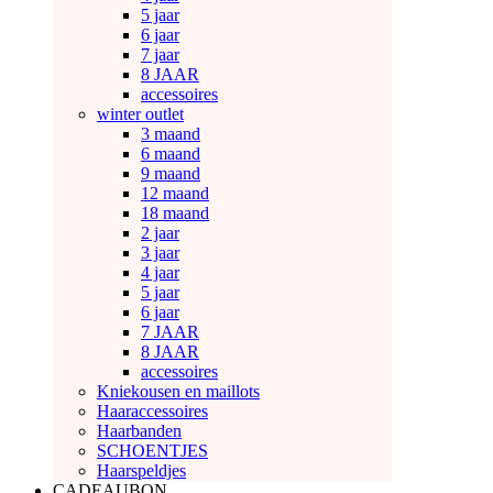
5 jaar
6 jaar
7 jaar
8 JAAR
accessoires
winter outlet
3 maand
6 maand
9 maand
12 maand
18 maand
2 jaar
3 jaar
4 jaar
5 jaar
6 jaar
7 JAAR
8 JAAR
accessoires
Kniekousen en maillots
Haaraccessoires
Haarbanden
SCHOENTJES
Haarspeldjes
CADEAUBON