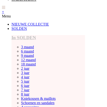
×
Menu
NIEUWE COLLECTIE
SOLDEN
In SOLDEN
3 maand
6 maand
9 maand
12 maand
18 maand
2 jaar
3 jaar
4 jaar
5 jaar
6 jaar
7 jaar
8 jaar
Kniekousen & maillots
Schoenen en sandalen