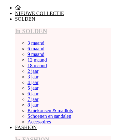
NIEUWE COLLECTIE
SOLDEN
In SOLDEN
3 maand
6 maand
9 maand
12 maand
18 maand
2 jaar
3 jaar
4 jaar
5 jaar
6 jaar
7 jaar
8 jaar
Kniekousen & maillots
Schoenen en sandalen
Accessoires
FASHION
In FASHION