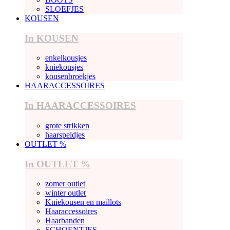
SLOEFJES
KOUSEN
In KOUSEN
enkelkousjes
kniekousjes
kousenbroekjes
HAARACCESSOIRES
In HAARACCESSOIRES
grote strikken
haarspeldjes
OUTLET %
In OUTLET %
zomer outlet
winter outlet
Kniekousen en maillots
Haaraccessoires
Haarbanden
SCHOENTJES