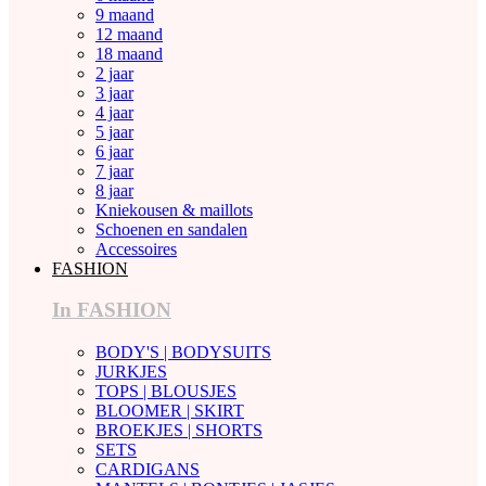
9 maand
12 maand
18 maand
2 jaar
3 jaar
4 jaar
5 jaar
6 jaar
7 jaar
8 jaar
Kniekousen & maillots
Schoenen en sandalen
Accessoires
FASHION
In FASHION
BODY'S | BODYSUITS
JURKJES
TOPS | BLOUSJES
BLOOMER | SKIRT
BROEKJES | SHORTS
SETS
CARDIGANS