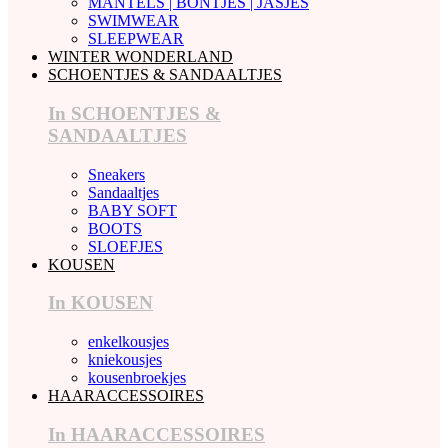
MANTELS | BONTJES | JASJES
SWIMWEAR
SLEEPWEAR
WINTER WONDERLAND
SCHOENTJES & SANDAALTJES
In SCHOENTJES &
SANDAALTJES
Sneakers
Sandaaltjes
BABY SOFT
BOOTS
SLOEFJES
KOUSEN
In KOUSEN
enkelkousjes
kniekousjes
kousenbroekjes
HAARACCESSOIRES
In HAARACCESSOIRES