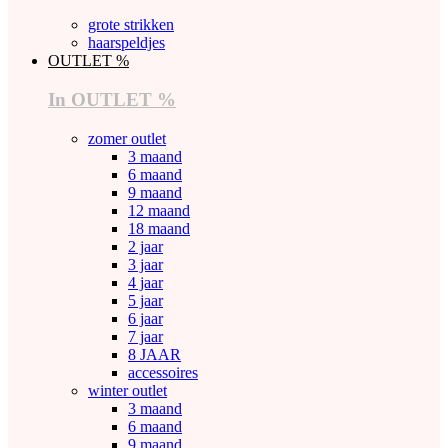
grote strikken
haarspeldjes
OUTLET %
In OUTLET %
zomer outlet
3 maand
6 maand
9 maand
12 maand
18 maand
2 jaar
3 jaar
4 jaar
5 jaar
6 jaar
7 jaar
8 JAAR
accessoires
winter outlet
3 maand
6 maand
9 maand