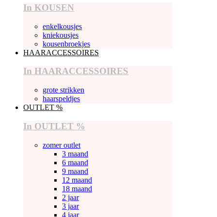
In KOUSEN
enkelkousjes
kniekousjes
kousenbroekjes
HAARACCESSOIRES
In HAARACCESSOIRES
grote strikken
haarspeldjes
OUTLET %
In OUTLET %
zomer outlet
3 maand
6 maand
9 maand
12 maand
18 maand
2 jaar
3 jaar
4 jaar