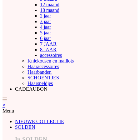
12 maand
18 maand
2 jaar
3 jaar
4 jaar
5 jaar
6 jaar
7 JAAR
8 JAAR
accessoires
Kniekousen en maillots
Haaraccessoires
Haarbanden
SCHOENTJES
Haarspeldjes
CADEAUBON
×
Menu
NIEUWE COLLECTIE
SOLDEN
In SOLDEN