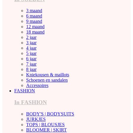
3 maand
6 maand
9 maand
12 maand
18 maand
2 jaar
3 jaar
4 jaar
5 jaar
6 jaar
7 jaar
8 jaar
Kniekousen & maillots
Schoenen en sandalen
Accessoires
FASHION
In FASHION
BODY'S | BODYSUITS
JURKJES
TOPS | BLOUSJES
BLOOMER | SKIRT