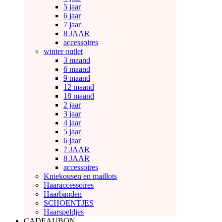
5 jaar
6 jaar
7 jaar
8 JAAR
accessoires
winter outlet
3 maand
6 maand
9 maand
12 maand
18 maand
2 jaar
3 jaar
4 jaar
5 jaar
6 jaar
7 JAAR
8 JAAR
accessoires
Kniekousen en maillots
Haaraccessoires
Haarbanden
SCHOENTJES
Haarspeldjes
CADEAUBON