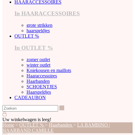
HAARACCESSOIRES
In HAARACCESSOIRES
grote strikken
haarspeldjes
OUTLET %
In OUTLET %
zomer outlet
winter outlet
Kniekousen en maillots
Haaraccessoires
Haarbanden
SCHOENTJES
Haarspeldjes
CADEAUBON
Zoeken
Uw winkelwagen is leeg!
Home
>
OUTLET %
>
Haarbanden
>
LA BAMBINO |
HAARBAND CAMILLE