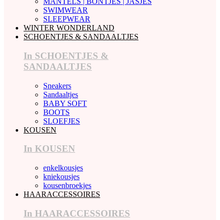
MANTELS | BONTJES | JASJES
SWIMWEAR
SLEEPWEAR
WINTER WONDERLAND
SCHOENTJES & SANDAALTJES
In SCHOENTJES &
SANDAALTJES
Sneakers
Sandaaltjes
BABY SOFT
BOOTS
SLOEFJES
KOUSEN
In KOUSEN
enkelkousjes
kniekousjes
kousenbroekjes
HAARACCESSOIRES
In HAARACCESSOIRES