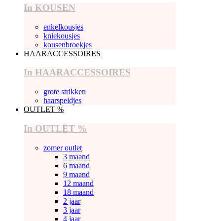
In KOUSEN
enkelkousjes
kniekousjes
kousenbroekjes
HAARACCESSOIRES
In HAARACCESSOIRES
grote strikken
haarspeldjes
OUTLET %
In OUTLET %
zomer outlet
3 maand
6 maand
9 maand
12 maand
18 maand
2 jaar
3 jaar
4 jaar