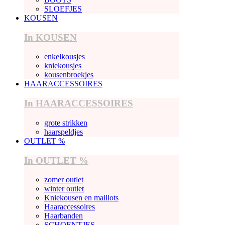
SLOEFJES
KOUSEN
In KOUSEN
enkelkousjes
kniekousjes
kousenbroekjes
HAARACCESSOIRES
In HAARACCESSOIRES
grote strikken
haarspeldjes
OUTLET %
In OUTLET %
zomer outlet
winter outlet
Kniekousen en maillots
Haaraccessoires
Haarbanden
SCHOENTJES