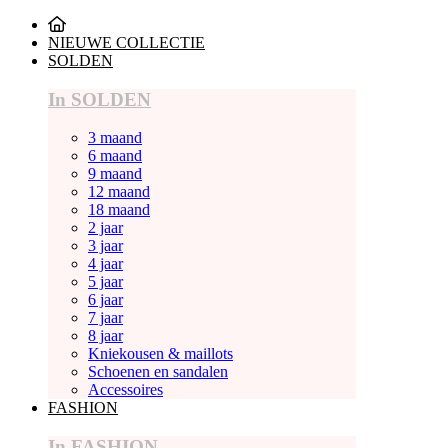
NIEUWE COLLECTIE
SOLDEN
In SOLDEN
3 maand
6 maand
9 maand
12 maand
18 maand
2 jaar
3 jaar
4 jaar
5 jaar
6 jaar
7 jaar
8 jaar
Kniekousen & maillots
Schoenen en sandalen
Accessoires
FASHION
In FASHION