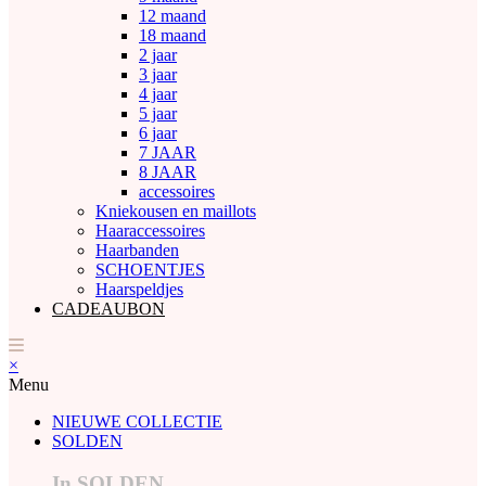
12 maand
18 maand
2 jaar
3 jaar
4 jaar
5 jaar
6 jaar
7 JAAR
8 JAAR
accessoires
Kniekousen en maillots
Haaraccessoires
Haarbanden
SCHOENTJES
Haarspeldjes
CADEAUBON
×
Menu
NIEUWE COLLECTIE
SOLDEN
In SOLDEN