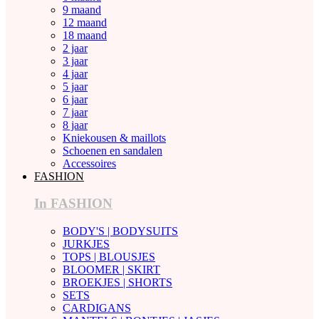
9 maand
12 maand
18 maand
2 jaar
3 jaar
4 jaar
5 jaar
6 jaar
7 jaar
8 jaar
Kniekousen & maillots
Schoenen en sandalen
Accessoires
FASHION
In FASHION
BODY'S | BODYSUITS
JURKJES
TOPS | BLOUSJES
BLOOMER | SKIRT
BROEKJES | SHORTS
SETS
CARDIGANS