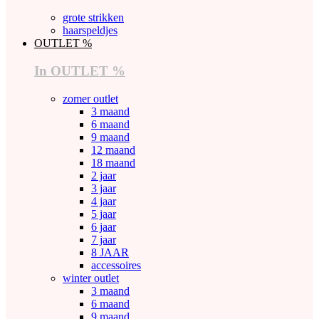
grote strikken
haarspeldjes
OUTLET %
In OUTLET %
zomer outlet
3 maand
6 maand
9 maand
12 maand
18 maand
2 jaar
3 jaar
4 jaar
5 jaar
6 jaar
7 jaar
8 JAAR
accessoires
winter outlet
3 maand
6 maand
9 maand