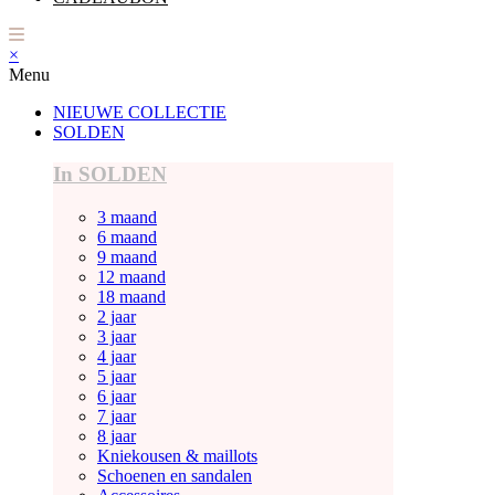
×
Menu
NIEUWE COLLECTIE
SOLDEN
In SOLDEN
3 maand
6 maand
9 maand
12 maand
18 maand
2 jaar
3 jaar
4 jaar
5 jaar
6 jaar
7 jaar
8 jaar
Kniekousen & maillots
Schoenen en sandalen