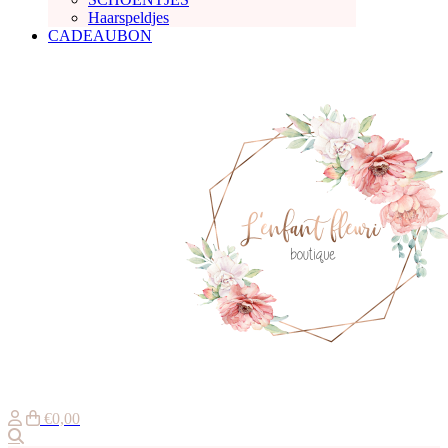
Haarspeldjes
CADEAUBON
€0,00
Zoeken