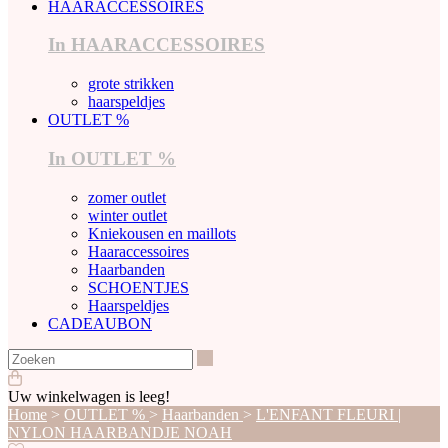
HAARACCESSOIRES
In HAARACCESSOIRES
grote strikken
haarspeldjes
OUTLET %
In OUTLET %
zomer outlet
winter outlet
Kniekousen en maillots
Haaraccessoires
Haarbanden
SCHOENTJES
Haarspeldjes
CADEAUBON
Zoeken
Uw winkelwagen is leeg!
Home
>
OUTLET %
>
Haarbanden
>
L'ENFANT FLEURI |
NYLON HAARBANDJE NOAH