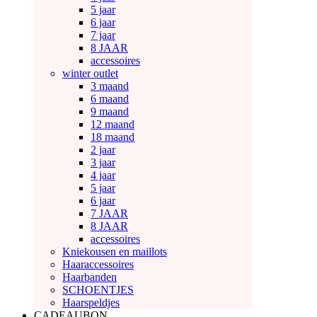
5 jaar
6 jaar
7 jaar
8 JAAR
accessoires
winter outlet
3 maand
6 maand
9 maand
12 maand
18 maand
2 jaar
3 jaar
4 jaar
5 jaar
6 jaar
7 JAAR
8 JAAR
accessoires
Kniekousen en maillots
Haaraccessoires
Haarbanden
SCHOENTJES
Haarspeldjes
CADEAUBON