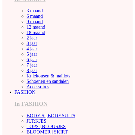
3 maand
6 maand
9 maand
12 maand
18 maand
2 jaar
3 jaar
4 jaar
5 jaar
6 jaar
7 jaar
8 jaar
Kniekousen & maillots
Schoenen en sandalen
Accessoires
FASHION
In FASHION
BODY'S | BODYSUITS
JURKJES
TOPS | BLOUSJES
BLOOMER | SKIRT