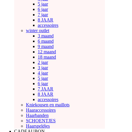
5 jaar
6 jaar
7 jaar
8 JAAR
accessoires
winter outlet
3 maand
6 maand
9 maand
12 maand
18 maand
2 jaar
3 jaar
4 jaar
5 jaar
6 jaar
7 JAAR
8 JAAR
accessoires
Kniekousen en maillots
Haaraccessoires
Haarbanden
SCHOENTJES
Haarspeldjes
CADEAUBON