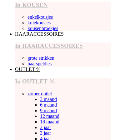
In KOUSEN
enkelkousjes
kniekousjes
kousenbroekjes
HAARACCESSOIRES
In HAARACCESSOIRES
grote strikken
haarspeldjes
OUTLET %
In OUTLET %
zomer outlet
3 maand
6 maand
9 maand
12 maand
18 maand
2 jaar
3 jaar
4 jaar