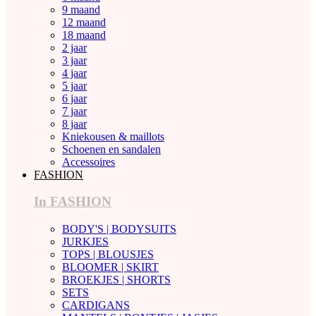
9 maand
12 maand
18 maand
2 jaar
3 jaar
4 jaar
5 jaar
6 jaar
7 jaar
8 jaar
Kniekousen & maillots
Schoenen en sandalen
Accessoires
FASHION
In FASHION
BODY'S | BODYSUITS
JURKJES
TOPS | BLOUSJES
BLOOMER | SKIRT
BROEKJES | SHORTS
SETS
CARDIGANS