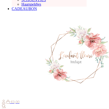
Haarspeldjes
CADEAUBON
€0,00
Zoeken