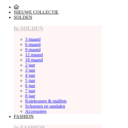
NIEUWE COLLECTIE
SOLDEN
In SOLDEN
3 maand
6 maand
9 maand
12 maand
18 maand
2 jaar
3 jaar
4 jaar
5 jaar
6 jaar
7 jaar
8 jaar
Kniekousen & maillots
Schoenen en sandalen
Accessoires
FASHION
In FASHION