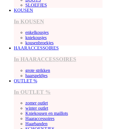
SLOEFJES
KOUSEN
In KOUSEN
enkelkousjes
kniekousjes
kousenbroekjes
HAARACCESSOIRES
In HAARACCESSOIRES
grote strikken
haarspeldjes
OUTLET %
In OUTLET %
zomer outlet
winter outlet
Kniekousen en maillots
Haaraccessoires
Haarbanden
SCHOENTJES