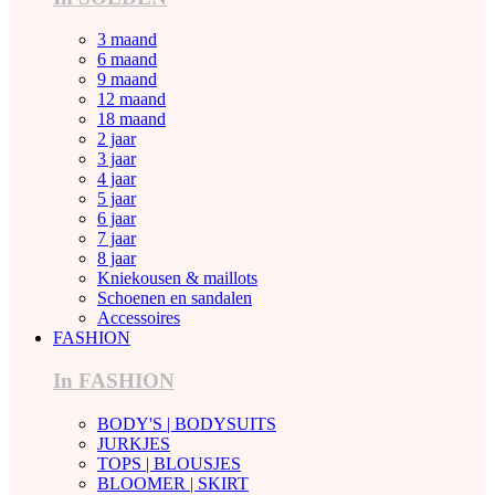
3 maand
6 maand
9 maand
12 maand
18 maand
2 jaar
3 jaar
4 jaar
5 jaar
6 jaar
7 jaar
8 jaar
Kniekousen & maillots
Schoenen en sandalen
Accessoires
FASHION
In FASHION
BODY'S | BODYSUITS
JURKJES
TOPS | BLOUSJES
BLOOMER | SKIRT