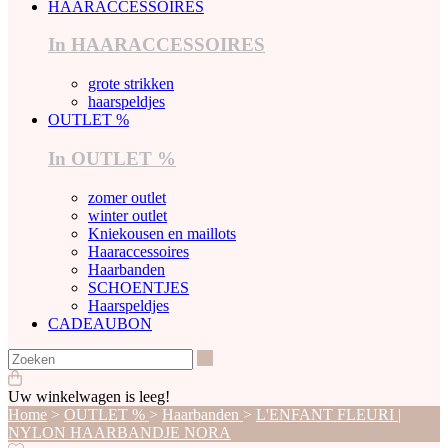
HAARACCESSOIRES
In HAARACCESSOIRES
grote strikken
haarspeldjes
OUTLET %
In OUTLET %
zomer outlet
winter outlet
Kniekousen en maillots
Haaraccessoires
Haarbanden
SCHOENTJES
Haarspeldjes
CADEAUBON
Zoeken
Uw winkelwagen is leeg!
Home
>
OUTLET %
>
Haarbanden
>
L'ENFANT FLEURI |
NYLON HAARBANDJE NORA