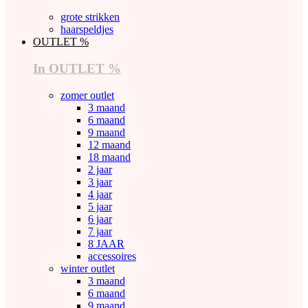
grote strikken
haarspeldjes
OUTLET %
In OUTLET %
zomer outlet
3 maand
6 maand
9 maand
12 maand
18 maand
2 jaar
3 jaar
4 jaar
5 jaar
6 jaar
7 jaar
8 JAAR
accessoires
winter outlet
3 maand
6 maand
9 maand