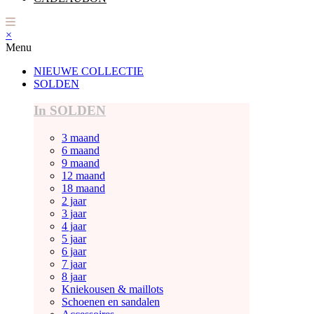
×
Menu
NIEUWE COLLECTIE
SOLDEN
In SOLDEN
3 maand
6 maand
9 maand
12 maand
18 maand
2 jaar
3 jaar
4 jaar
5 jaar
6 jaar
7 jaar
8 jaar
Kniekousen & maillots
Schoenen en sandalen