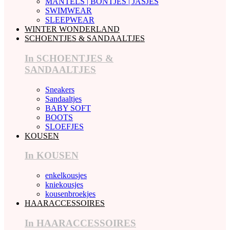
MANTELS | BONTJES | JASJES
SWIMWEAR
SLEEPWEAR
WINTER WONDERLAND
SCHOENTJES & SANDAALTJES
In SCHOENTJES &
SANDAALTJES
Sneakers
Sandaaltjes
BABY SOFT
BOOTS
SLOEFJES
KOUSEN
In KOUSEN
enkelkousjes
kniekousjes
kousenbroekjes
HAARACCESSOIRES
In HAARACCESSOIRES