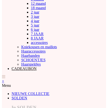
12 maand
18 maand
2 jaar
3 jaar
4 jaar
5 jaar
6 jaar
7 JAAR
8 JAAR
accessoires
Kniekousen en maillots
Haaraccessoires
Haarbanden
SCHOENTJES
Haarspeldjes
CADEAUBON
×
Menu
NIEUWE COLLECTIE
SOLDEN
In SOLDEN