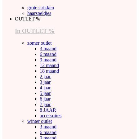
grote strikken
haarspeldjes
OUTLET %
In OUTLET %
zomer outlet
3 maand
6 maand
9 maand
12 maand
18 maand
2 jaar
3 jaar
4 jaar
5 jaar
6 jaar
7 jaar
8 JAAR
accessoires
winter outlet
3 maand
6 maand
9 maand