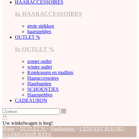
HAARACCESSOIRES
In HAARACCESSOIRES
grote strikken
haarspeldjes
OUTLET %
In OUTLET %
zomer outlet
winter outlet
Kniekousen en maillots
Haaraccessoires
Haarbanden
SCHOENTJES
Haarspeldjes
CADEAUBON
Zoeken
Uw winkelwagen is leeg!
Home
>
OUTLET %
>
Haarbanden
>
L'ENFANT FLEURI |
HAARBANDJE RAYA