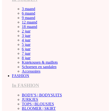
3 maand
6 maand
9 maand
12 maand
18 maand
2 jaar
3 jaar
4 jaar
5 jaar
6 jaar
7 jaar
8 jaar
Kniekousen & maillots
Schoenen en sandalen
Accessoires
FASHION
In FASHION
BODY'S | BODYSUITS
JURKJES
TOPS | BLOUSJES
BLOOMER | SKIRT