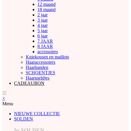
12 maand
18 maand
2 jaar
3 jaar
4 jaar
5 jaar
6 jaar
7 JAAR
8 JAAR
accessoires
Kniekousen en maillots
Haaraccessoires
Haarbanden
SCHOENTJES
Haarspeldjes
CADEAUBON
×
Menu
NIEUWE COLLECTIE
SOLDEN
In SOLDEN