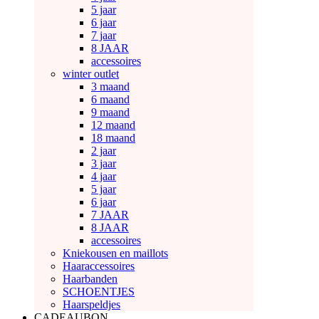
5 jaar
6 jaar
7 jaar
8 JAAR
accessoires
winter outlet
3 maand
6 maand
9 maand
12 maand
18 maand
2 jaar
3 jaar
4 jaar
5 jaar
6 jaar
7 JAAR
8 JAAR
accessoires
Kniekousen en maillots
Haaraccessoires
Haarbanden
SCHOENTJES
Haarspeldjes
CADEAUBON