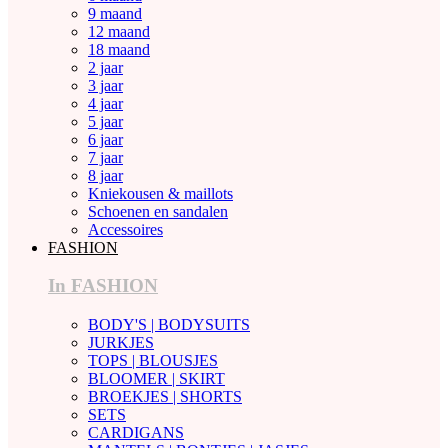
9 maand
12 maand
18 maand
2 jaar
3 jaar
4 jaar
5 jaar
6 jaar
7 jaar
8 jaar
Kniekousen & maillots
Schoenen en sandalen
Accessoires
FASHION
In FASHION
BODY'S | BODYSUITS
JURKJES
TOPS | BLOUSJES
BLOOMER | SKIRT
BROEKJES | SHORTS
SETS
CARDIGANS