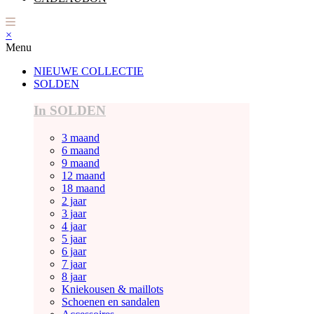
×
Menu
NIEUWE COLLECTIE
SOLDEN
In SOLDEN
3 maand
6 maand
9 maand
12 maand
18 maand
2 jaar
3 jaar
4 jaar
5 jaar
6 jaar
7 jaar
8 jaar
Kniekousen & maillots
Schoenen en sandalen