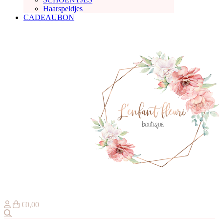
Haarspeldjes
CADEAUBON
€0,00
Zoeken