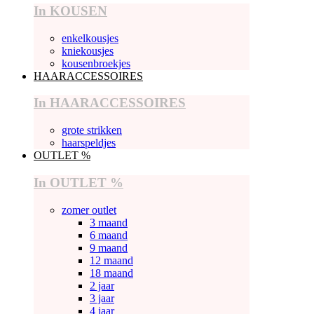
In KOUSEN
enkelkousjes
kniekousjes
kousenbroekjes
HAARACCESSOIRES
In HAARACCESSOIRES
grote strikken
haarspeldjes
OUTLET %
In OUTLET %
zomer outlet
3 maand
6 maand
9 maand
12 maand
18 maand
2 jaar
3 jaar
4 jaar