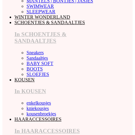
MANTELS | BONTJES | JASJES
SWIMWEAR
SLEEPWEAR
WINTER WONDERLAND
SCHOENTJES & SANDAALTJES
In SCHOENTJES &
SANDAALTJES
Sneakers
Sandaaltjes
BABY SOFT
BOOTS
SLOEFJES
KOUSEN
In KOUSEN
enkelkousjes
kniekousjes
kousenbroekjes
HAARACCESSOIRES
In HAARACCESSOIRES