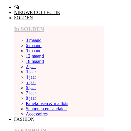
NIEUWE COLLECTIE
SOLDEN
In SOLDEN
3 maand
6 maand
9 maand
12 maand
18 maand
2 jaar
3 jaar
4 jaar
5 jaar
6 jaar
7 jaar
8 jaar
Kniekousen & maillots
Schoenen en sandalen
Accessoires
FASHION
In FASHION