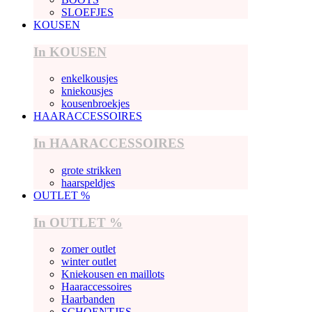
SLOEFJES
KOUSEN
In KOUSEN
enkelkousjes
kniekousjes
kousenbroekjes
HAARACCESSOIRES
In HAARACCESSOIRES
grote strikken
haarspeldjes
OUTLET %
In OUTLET %
zomer outlet
winter outlet
Kniekousen en maillots
Haaraccessoires
Haarbanden
SCHOENTJES