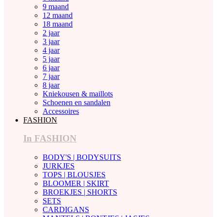
9 maand
12 maand
18 maand
2 jaar
3 jaar
4 jaar
5 jaar
6 jaar
7 jaar
8 jaar
Kniekousen & maillots
Schoenen en sandalen
Accessoires
FASHION
In FASHION
BODY'S | BODYSUITS
JURKJES
TOPS | BLOUSJES
BLOOMER | SKIRT
BROEKJES | SHORTS
SETS
CARDIGANS