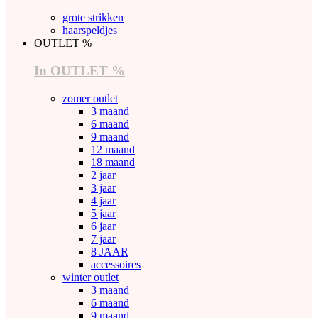
grote strikken
haarspeldjes
OUTLET %
In OUTLET %
zomer outlet
3 maand
6 maand
9 maand
12 maand
18 maand
2 jaar
3 jaar
4 jaar
5 jaar
6 jaar
7 jaar
8 JAAR
accessoires
winter outlet
3 maand
6 maand
9 maand