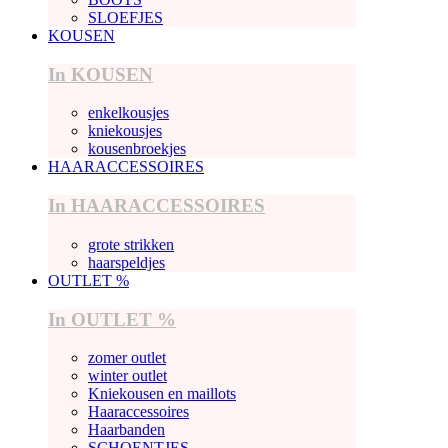
SLOEFJES
KOUSEN
In KOUSEN
enkelkousjes
kniekousjes
kousenbroekjes
HAARACCESSOIRES
In HAARACCESSOIRES
grote strikken
haarspeldjes
OUTLET %
In OUTLET %
zomer outlet
winter outlet
Kniekousen en maillots
Haaraccessoires
Haarbanden
SCHOENTJES