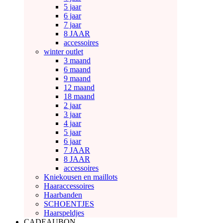
5 jaar
6 jaar
7 jaar
8 JAAR
accessoires
winter outlet
3 maand
6 maand
9 maand
12 maand
18 maand
2 jaar
3 jaar
4 jaar
5 jaar
6 jaar
7 JAAR
8 JAAR
accessoires
Kniekousen en maillots
Haaraccessoires
Haarbanden
SCHOENTJES
Haarspeldjes
CADEAUBON