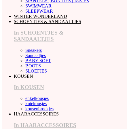
MANTELS | BONTJES | JASJES
SWIMWEAR
SLEEPWEAR
WINTER WONDERLAND
SCHOENTJES & SANDAALTJES
In SCHOENTJES &
SANDAALTJES
Sneakers
Sandaaltjes
BABY SOFT
BOOTS
SLOEFJES
KOUSEN
In KOUSEN
enkelkousjes
kniekousjes
kousenbroekjes
HAARACCESSOIRES
In HAARACCESSOIRES