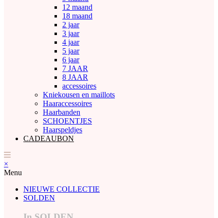
12 maand
18 maand
2 jaar
3 jaar
4 jaar
5 jaar
6 jaar
7 JAAR
8 JAAR
accessoires
Kniekousen en maillots
Haaraccessoires
Haarbanden
SCHOENTJES
Haarspeldjes
CADEAUBON
×
Menu
NIEUWE COLLECTIE
SOLDEN
In SOLDEN