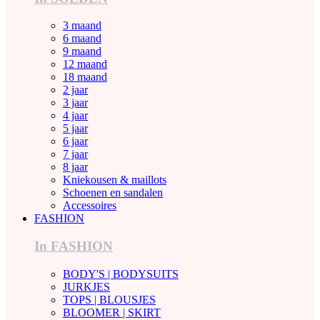
3 maand
6 maand
9 maand
12 maand
18 maand
2 jaar
3 jaar
4 jaar
5 jaar
6 jaar
7 jaar
8 jaar
Kniekousen & maillots
Schoenen en sandalen
Accessoires
FASHION
In FASHION
BODY'S | BODYSUITS
JURKJES
TOPS | BLOUSJES
BLOOMER | SKIRT