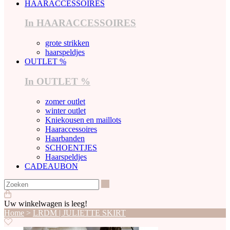
HAARACCESSOIRES
In HAARACCESSOIRES
grote strikken
haarspeldjes
OUTLET %
In OUTLET %
zomer outlet
winter outlet
Kniekousen en maillots
Haaraccessoires
Haarbanden
SCHOENTJES
Haarspeldjes
CADEAUBON
Zoeken
Uw winkelwagen is leeg!
Home
>
LRDM | JULIETTE SKIRT