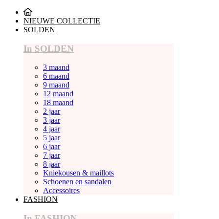
NIEUWE COLLECTIE
SOLDEN
In SOLDEN
3 maand
6 maand
9 maand
12 maand
18 maand
2 jaar
3 jaar
4 jaar
5 jaar
6 jaar
7 jaar
8 jaar
Kniekousen & maillots
Schoenen en sandalen
Accessoires
FASHION
In FASHION