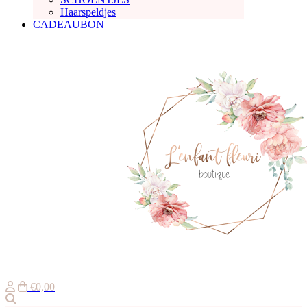
Haarspeldjes
CADEAUBON
€0,00
Zoeken