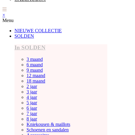
×
Menu
NIEUWE COLLECTIE
SOLDEN
In SOLDEN
3 maand
6 maand
9 maand
12 maand
18 maand
2 jaar
3 jaar
4 jaar
5 jaar
6 jaar
7 jaar
8 jaar
Kniekousen & maillots
Schoenen en sandalen