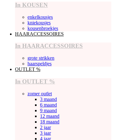
In KOUSEN
enkelkousjes
kniekousjes
kousenbroekjes
HAARACCESSOIRES
In HAARACCESSOIRES
grote strikken
haarspeldjes
OUTLET %
In OUTLET %
zomer outlet
3 maand
6 maand
9 maand
12 maand
18 maand
2 jaar
3 jaar
4 jaar