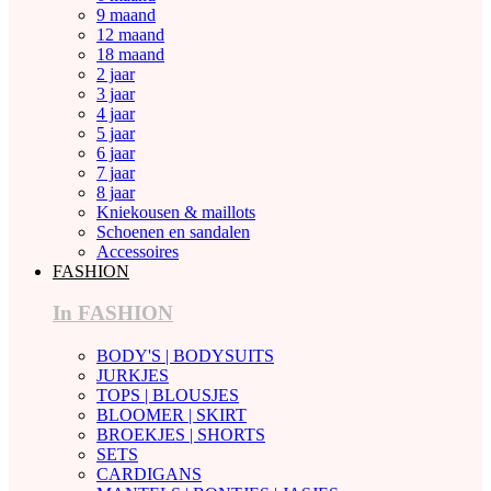
9 maand
12 maand
18 maand
2 jaar
3 jaar
4 jaar
5 jaar
6 jaar
7 jaar
8 jaar
Kniekousen & maillots
Schoenen en sandalen
Accessoires
FASHION
In FASHION
BODY'S | BODYSUITS
JURKJES
TOPS | BLOUSJES
BLOOMER | SKIRT
BROEKJES | SHORTS
SETS
CARDIGANS