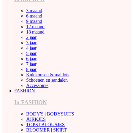
3 maand
6 maand
9 maand
12 maand
18 maand
2 jaar
3 jaar
4 jaar
5 jaar
6 jaar
7 jaar
8 jaar
Kniekousen & maillots
Schoenen en sandalen
Accessoires
FASHION
In FASHION
BODY'S | BODYSUITS
JURKJES
TOPS | BLOUSJES
BLOOMER | SKIRT