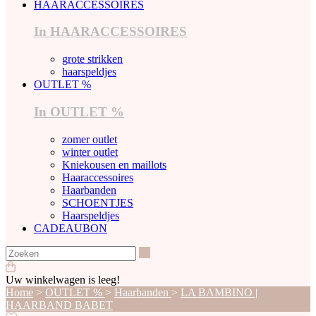
HAARACCESSOIRES
In HAARACCESSOIRES
grote strikken
haarspeldjes
OUTLET %
In OUTLET %
zomer outlet
winter outlet
Kniekousen en maillots
Haaraccessoires
Haarbanden
SCHOENTJES
Haarspeldjes
CADEAUBON
Zoeken
Uw winkelwagen is leeg!
Home
>
OUTLET %
>
Haarbanden
>
LA BAMBINO |
HAARBAND BABET