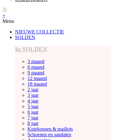
×
Menu
NIEUWE COLLECTIE
SOLDEN
In SOLDEN
3 maand
6 maand
9 maand
12 maand
18 maand
2 jaar
3 jaar
4 jaar
5 jaar
6 jaar
7 jaar
8 jaar
Kniekousen & maillots
Schoenen en sandalen