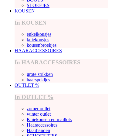
SLOEFJES
KOUSEN
In KOUSEN
enkelkousjes
kniekousjes
kousenbroekjes
HAARACCESSOIRES
In HAARACCESSOIRES
grote strikken
haarspeldjes
OUTLET %
In OUTLET %
zomer outlet
winter outlet
Kniekousen en maillots
Haaraccessoires
Haarbanden
SCHOENTJES