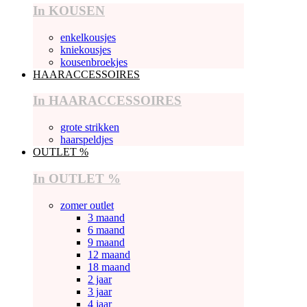
In KOUSEN
enkelkousjes
kniekousjes
kousenbroekjes
HAARACCESSOIRES
In HAARACCESSOIRES
grote strikken
haarspeldjes
OUTLET %
In OUTLET %
zomer outlet
3 maand
6 maand
9 maand
12 maand
18 maand
2 jaar
3 jaar
4 jaar