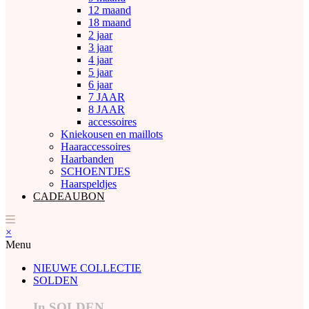
12 maand
18 maand
2 jaar
3 jaar
4 jaar
5 jaar
6 jaar
7 JAAR
8 JAAR
accessoires
Kniekousen en maillots
Haaraccessoires
Haarbanden
SCHOENTJES
Haarspeldjes
CADEAUBON
×
Menu
NIEUWE COLLECTIE
SOLDEN
In SOLDEN