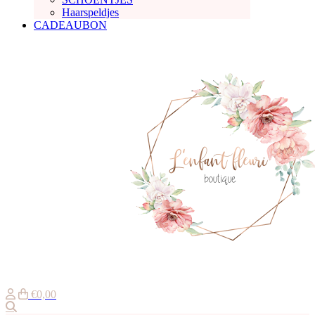
Haarspeldjes
CADEAUBON
€0,00
Zoeken