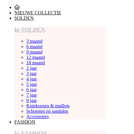
NIEUWE COLLECTIE
SOLDEN
In SOLDEN
3 maand
6 maand
9 maand
12 maand
18 maand
2 jaar
3 jaar
4 jaar
5 jaar
6 jaar
7 jaar
8 jaar
Kniekousen & maillots
Schoenen en sandalen
Accessoires
FASHION
In FASHION