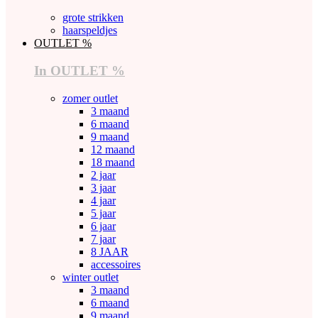
grote strikken
haarspeldjes
OUTLET %
In OUTLET %
zomer outlet
3 maand
6 maand
9 maand
12 maand
18 maand
2 jaar
3 jaar
4 jaar
5 jaar
6 jaar
7 jaar
8 JAAR
accessoires
winter outlet
3 maand
6 maand
9 maand