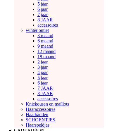
5 jaar
6 jaar
7 jaar
8 JAAR
accessoires
winter outlet
3 maand
6 maand
9 maand
12 maand
18 maand
2 jaar
3 jaar
4 jaar
5 jaar
6 jaar
7 JAAR
8 JAAR
accessoires
Kniekousen en maillots
Haaraccessoires
Haarbanden
SCHOENTJES
Haarspeldjes
CADEAUBON