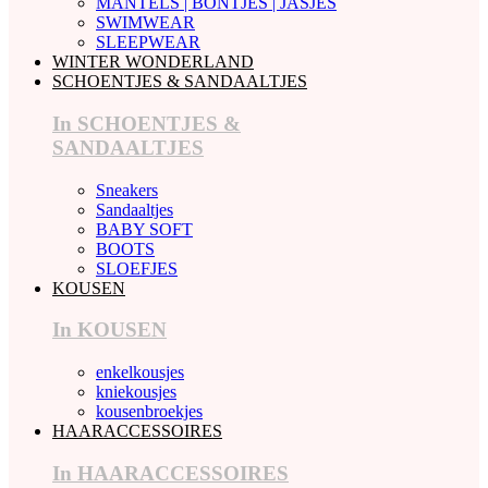
MANTELS | BONTJES | JASJES
SWIMWEAR
SLEEPWEAR
WINTER WONDERLAND
SCHOENTJES & SANDAALTJES
In SCHOENTJES &
SANDAALTJES
Sneakers
Sandaaltjes
BABY SOFT
BOOTS
SLOEFJES
KOUSEN
In KOUSEN
enkelkousjes
kniekousjes
kousenbroekjes
HAARACCESSOIRES
In HAARACCESSOIRES