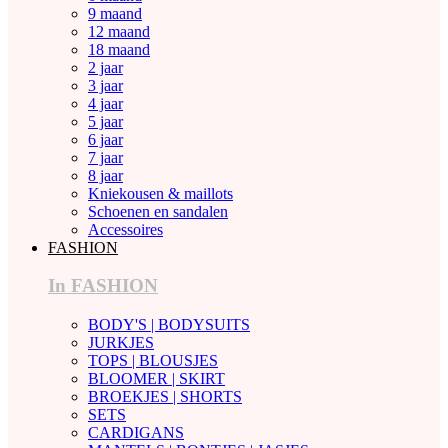
9 maand
12 maand
18 maand
2 jaar
3 jaar
4 jaar
5 jaar
6 jaar
7 jaar
8 jaar
Kniekousen & maillots
Schoenen en sandalen
Accessoires
FASHION
In FASHION
BODY'S | BODYSUITS
JURKJES
TOPS | BLOUSJES
BLOOMER | SKIRT
BROEKJES | SHORTS
SETS
CARDIGANS