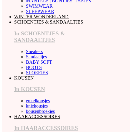
MANTELS | BONTJES | JASJES
SWIMWEAR
SLEEPWEAR
WINTER WONDERLAND
SCHOENTJES & SANDAALTJES
In SCHOENTJES &
SANDAALTJES
Sneakers
Sandaaltjes
BABY SOFT
BOOTS
SLOEFJES
KOUSEN
In KOUSEN
enkelkousjes
kniekousjes
kousenbroekjes
HAARACCESSOIRES
In HAARACCESSOIRES