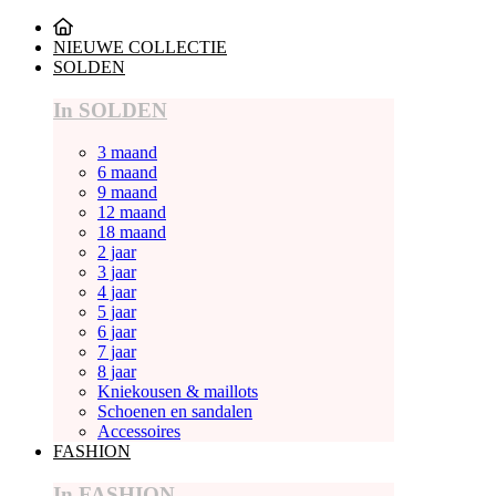
NIEUWE COLLECTIE
SOLDEN
In SOLDEN
3 maand
6 maand
9 maand
12 maand
18 maand
2 jaar
3 jaar
4 jaar
5 jaar
6 jaar
7 jaar
8 jaar
Kniekousen & maillots
Schoenen en sandalen
Accessoires
FASHION
In FASHION