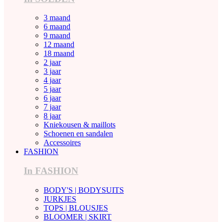
3 maand
6 maand
9 maand
12 maand
18 maand
2 jaar
3 jaar
4 jaar
5 jaar
6 jaar
7 jaar
8 jaar
Kniekousen & maillots
Schoenen en sandalen
Accessoires
FASHION
In FASHION
BODY'S | BODYSUITS
JURKJES
TOPS | BLOUSJES
BLOOMER | SKIRT