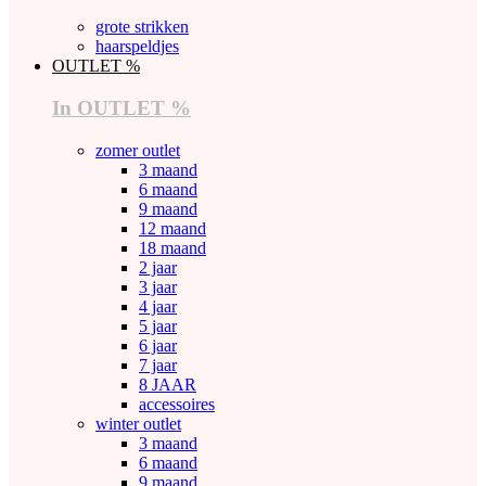
grote strikken
haarspeldjes
OUTLET %
In OUTLET %
zomer outlet
3 maand
6 maand
9 maand
12 maand
18 maand
2 jaar
3 jaar
4 jaar
5 jaar
6 jaar
7 jaar
8 JAAR
accessoires
winter outlet
3 maand
6 maand
9 maand