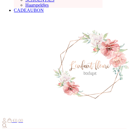
Haarspeldjes
CADEAUBON
€0,00
Zoeken