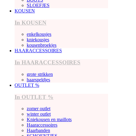
SLOEFJES
KOUSEN
In KOUSEN
enkelkousjes
kniekousjes
kousenbroekjes
HAARACCESSOIRES
In HAARACCESSOIRES
grote strikken
haarspeldjes
OUTLET %
In OUTLET %
zomer outlet
winter outlet
Kniekousen en maillots
Haaraccessoires
Haarbanden
SCHOENTJES