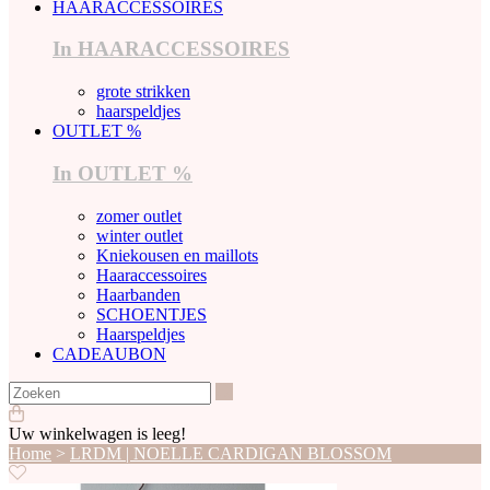
HAARACCESSOIRES
In HAARACCESSOIRES
grote strikken
haarspeldjes
OUTLET %
In OUTLET %
zomer outlet
winter outlet
Kniekousen en maillots
Haaraccessoires
Haarbanden
SCHOENTJES
Haarspeldjes
CADEAUBON
Zoeken
Uw winkelwagen is leeg!
Home
>
LRDM | NOELLE CARDIGAN BLOSSOM