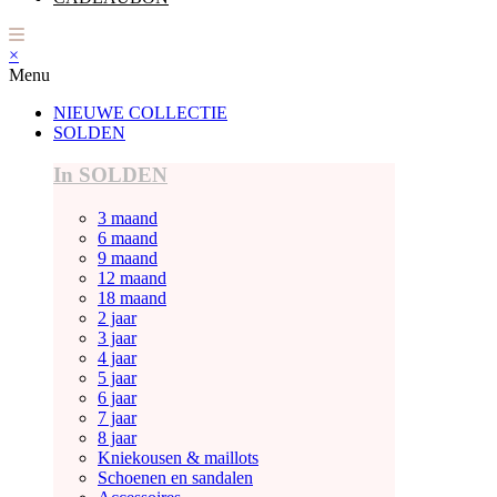
×
Menu
NIEUWE COLLECTIE
SOLDEN
In SOLDEN
3 maand
6 maand
9 maand
12 maand
18 maand
2 jaar
3 jaar
4 jaar
5 jaar
6 jaar
7 jaar
8 jaar
Kniekousen & maillots
Schoenen en sandalen