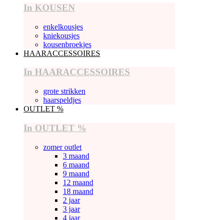
In KOUSEN
enkelkousjes
kniekousjes
kousenbroekjes
HAARACCESSOIRES
In HAARACCESSOIRES
grote strikken
haarspeldjes
OUTLET %
In OUTLET %
zomer outlet
3 maand
6 maand
9 maand
12 maand
18 maand
2 jaar
3 jaar
4 jaar