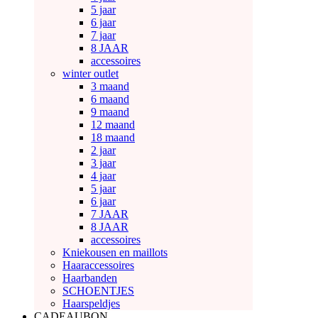
5 jaar
6 jaar
7 jaar
8 JAAR
accessoires
winter outlet
3 maand
6 maand
9 maand
12 maand
18 maand
2 jaar
3 jaar
4 jaar
5 jaar
6 jaar
7 JAAR
8 JAAR
accessoires
Kniekousen en maillots
Haaraccessoires
Haarbanden
SCHOENTJES
Haarspeldjes
CADEAUBON