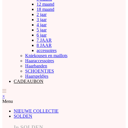
12 maand
18 maand
2 jaar
3 jaar
4 jaar
5 jaar
6 jaar
7 JAAR
8 JAAR
accessoires
Kniekousen en maillots
Haaraccessoires
Haarbanden
SCHOENTJES
Haarspeldjes
CADEAUBON
×
Menu
NIEUWE COLLECTIE
SOLDEN
In SOLDEN