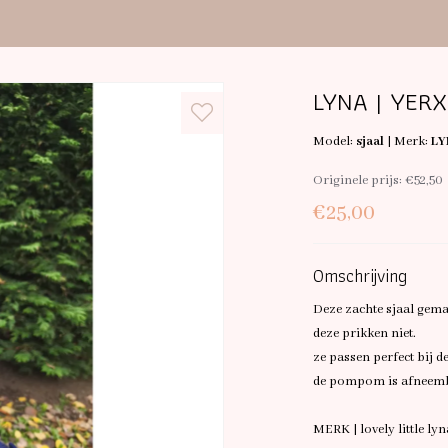
LYNA | YER
Model:
sjaal
|
Merk:
LY
Originele prijs:
€52,50
€25,00
Omschrijving
Deze zachte sjaal gem
deze prikken niet.
ze passen perfect bij 
de pompom is afneem
MERK | lovely little ly