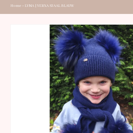
Home
>
LYNA | YERXA SJAAL BLAUW