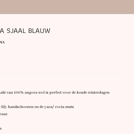
XA SJAAL BLAUW
NA
aakt van 100% angora wol is perfect voor de koude winterdagen
de lily handschoenen en de yara/ rocia muts
baar.
na