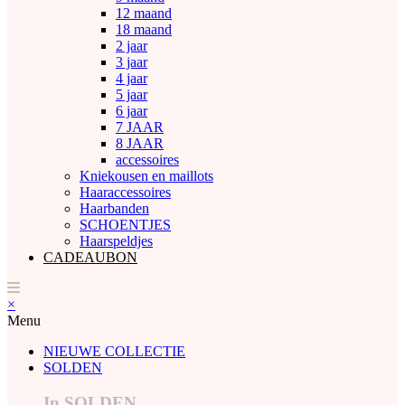
12 maand
18 maand
2 jaar
3 jaar
4 jaar
5 jaar
6 jaar
7 JAAR
8 JAAR
accessoires
Kniekousen en maillots
Haaraccessoires
Haarbanden
SCHOENTJES
Haarspeldjes
CADEAUBON
×
Menu
NIEUWE COLLECTIE
SOLDEN
In SOLDEN