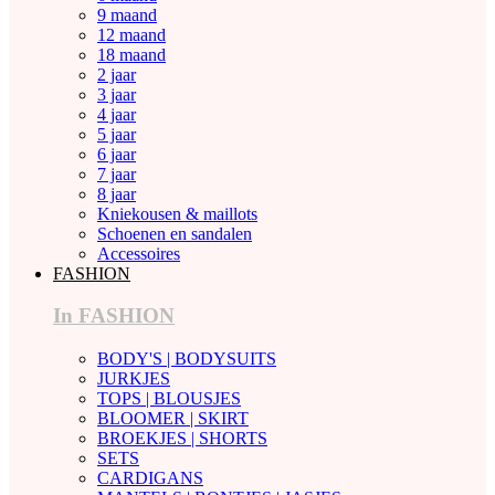
9 maand
12 maand
18 maand
2 jaar
3 jaar
4 jaar
5 jaar
6 jaar
7 jaar
8 jaar
Kniekousen & maillots
Schoenen en sandalen
Accessoires
FASHION
In FASHION
BODY'S | BODYSUITS
JURKJES
TOPS | BLOUSJES
BLOOMER | SKIRT
BROEKJES | SHORTS
SETS
CARDIGANS