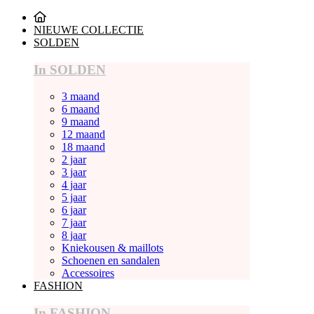
NIEUWE COLLECTIE
SOLDEN
In SOLDEN
3 maand
6 maand
9 maand
12 maand
18 maand
2 jaar
3 jaar
4 jaar
5 jaar
6 jaar
7 jaar
8 jaar
Kniekousen & maillots
Schoenen en sandalen
Accessoires
FASHION
In FASHION