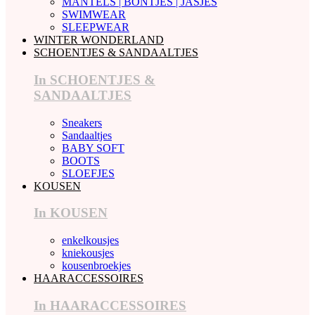
MANTELS | BONTJES | JASJES
SWIMWEAR
SLEEPWEAR
WINTER WONDERLAND
SCHOENTJES & SANDAALTJES
In SCHOENTJES &
SANDAALTJES
Sneakers
Sandaaltjes
BABY SOFT
BOOTS
SLOEFJES
KOUSEN
In KOUSEN
enkelkousjes
kniekousjes
kousenbroekjes
HAARACCESSOIRES
In HAARACCESSOIRES