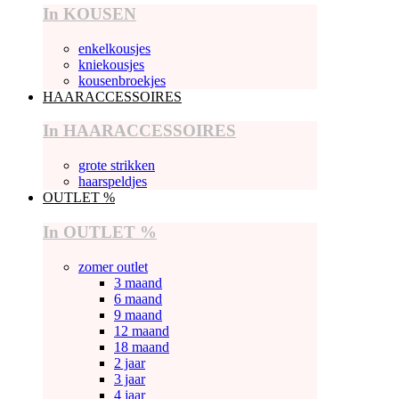
In KOUSEN
enkelkousjes
kniekousjes
kousenbroekjes
HAARACCESSOIRES
In HAARACCESSOIRES
grote strikken
haarspeldjes
OUTLET %
In OUTLET %
zomer outlet
3 maand
6 maand
9 maand
12 maand
18 maand
2 jaar
3 jaar
4 jaar