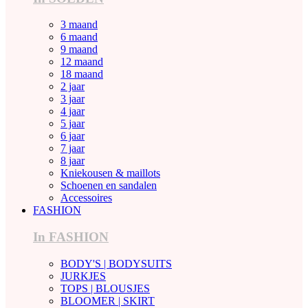
3 maand
6 maand
9 maand
12 maand
18 maand
2 jaar
3 jaar
4 jaar
5 jaar
6 jaar
7 jaar
8 jaar
Kniekousen & maillots
Schoenen en sandalen
Accessoires
FASHION
In FASHION
BODY'S | BODYSUITS
JURKJES
TOPS | BLOUSJES
BLOOMER | SKIRT