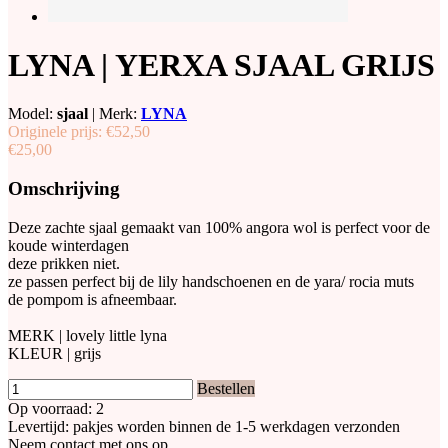
LYNA | YERXA SJAAL GRIJS
Model:
sjaal
|
Merk:
LYNA
Originele prijs:
€52,50
€25,00
Omschrijving
Deze zachte sjaal gemaakt van 100% angora wol is perfect voor de
koude winterdagen
deze prikken niet.
ze passen perfect bij de lily handschoenen en de yara/ rocia muts
de pompom is afneembaar.
MERK | lovely little lyna
KLEUR | grijs
Bestellen
Op voorraad: 2
Levertijd: pakjes worden binnen de 1-5 werkdagen verzonden
Neem contact met ons op