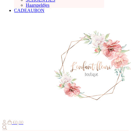
Haarspeldjes
CADEAUBON
€0,00
Zoeken