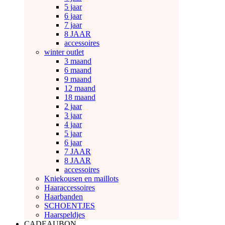
5 jaar
6 jaar
7 jaar
8 JAAR
accessoires
winter outlet
3 maand
6 maand
9 maand
12 maand
18 maand
2 jaar
3 jaar
4 jaar
5 jaar
6 jaar
7 JAAR
8 JAAR
accessoires
Kniekousen en maillots
Haaraccessoires
Haarbanden
SCHOENTJES
Haarspeldjes
CADEAUBON