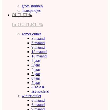
grote strikken
haarspeldjes
OUTLET %
In OUTLET %
zomer outlet
3 maand
6 maand
9 maand
12 maand
18 maand
2 jaar
3 jaar
4 jaar
5 jaar
6 jaar
7 jaar
8 JAAR
accessoires
winter outlet
3 maand
6 maand
9 maand