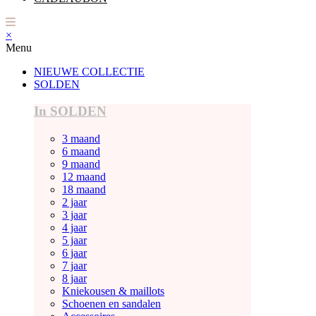
×
Menu
NIEUWE COLLECTIE
SOLDEN
In SOLDEN
3 maand
6 maand
9 maand
12 maand
18 maand
2 jaar
3 jaar
4 jaar
5 jaar
6 jaar
7 jaar
8 jaar
Kniekousen & maillots
Schoenen en sandalen