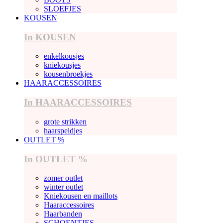
SLOEFJES
KOUSEN
In KOUSEN
enkelkousjes
kniekousjes
kousenbroekjes
HAARACCESSOIRES
In HAARACCESSOIRES
grote strikken
haarspeldjes
OUTLET %
In OUTLET %
zomer outlet
winter outlet
Kniekousen en maillots
Haaraccessoires
Haarbanden
SCHOENTJES