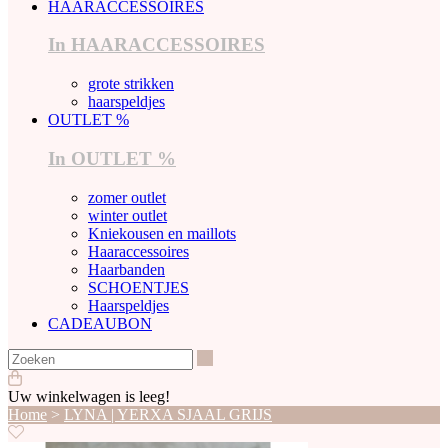
HAARACCESSOIRES
In HAARACCESSOIRES
grote strikken
haarspeldjes
OUTLET %
In OUTLET %
zomer outlet
winter outlet
Kniekousen en maillots
Haaraccessoires
Haarbanden
SCHOENTJES
Haarspeldjes
CADEAUBON
Zoeken
Uw winkelwagen is leeg!
Home
>
LYNA | YERXA SJAAL GRIJS