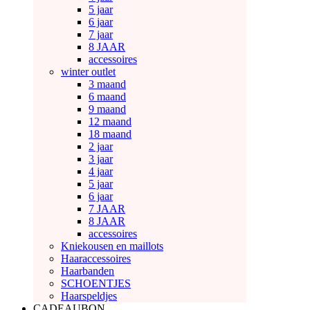
5 jaar
6 jaar
7 jaar
8 JAAR
accessoires
winter outlet
3 maand
6 maand
9 maand
12 maand
18 maand
2 jaar
3 jaar
4 jaar
5 jaar
6 jaar
7 JAAR
8 JAAR
accessoires
Kniekousen en maillots
Haaraccessoires
Haarbanden
SCHOENTJES
Haarspeldjes
CADEAUBON