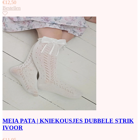
€
12,50
Bestellen
MEIA PATA | KNIEKOUSJES DUBBELE STRIK
IVOOR
€
11,95