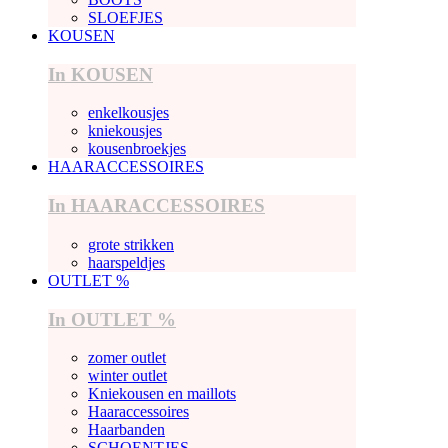
SLOEFJES
KOUSEN
In KOUSEN
enkelkousjes
kniekousjes
kousenbroekjes
HAARACCESSOIRES
In HAARACCESSOIRES
grote strikken
haarspeldjes
OUTLET %
In OUTLET %
zomer outlet
winter outlet
Kniekousen en maillots
Haaraccessoires
Haarbanden
SCHOENTJES