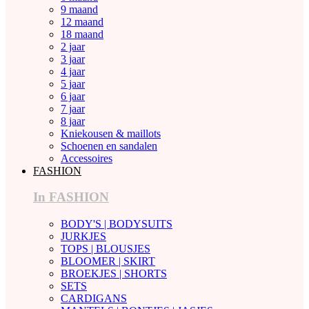
9 maand
12 maand
18 maand
2 jaar
3 jaar
4 jaar
5 jaar
6 jaar
7 jaar
8 jaar
Kniekousen & maillots
Schoenen en sandalen
Accessoires
FASHION
In FASHION
BODY'S | BODYSUITS
JURKJES
TOPS | BLOUSJES
BLOOMER | SKIRT
BROEKJES | SHORTS
SETS
CARDIGANS