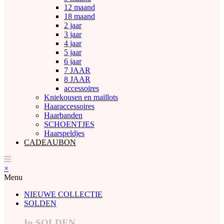
12 maand
18 maand
2 jaar
3 jaar
4 jaar
5 jaar
6 jaar
7 JAAR
8 JAAR
accessoires
Kniekousen en maillots
Haaraccessoires
Haarbanden
SCHOENTJES
Haarspeldjes
CADEAUBON
×
Menu
NIEUWE COLLECTIE
SOLDEN
In SOLDEN