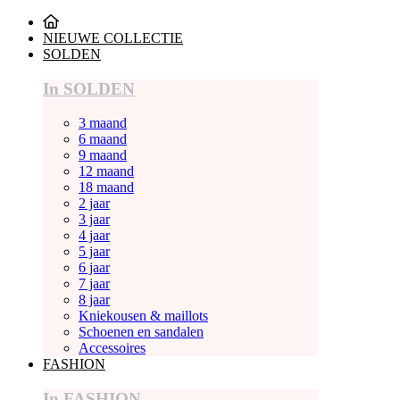
NIEUWE COLLECTIE
SOLDEN
In SOLDEN
3 maand
6 maand
9 maand
12 maand
18 maand
2 jaar
3 jaar
4 jaar
5 jaar
6 jaar
7 jaar
8 jaar
Kniekousen & maillots
Schoenen en sandalen
Accessoires
FASHION
In FASHION