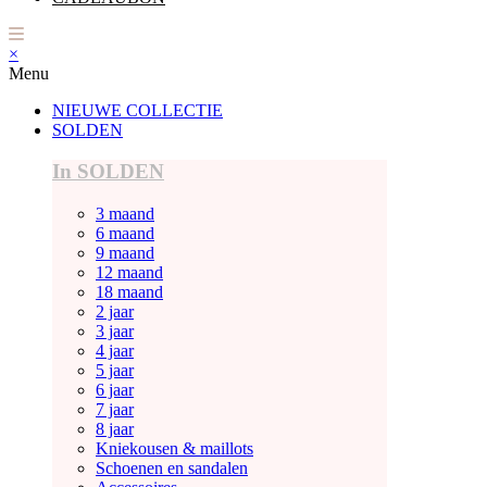
×
Menu
NIEUWE COLLECTIE
SOLDEN
In SOLDEN
3 maand
6 maand
9 maand
12 maand
18 maand
2 jaar
3 jaar
4 jaar
5 jaar
6 jaar
7 jaar
8 jaar
Kniekousen & maillots
Schoenen en sandalen