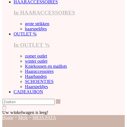
HAARACCESSOIRES
In HAARACCESSOIRES
grote strikken
haarspeldjes
OUTLET %
In OUTLET %
zomer outlet
winter outlet
Kniekousen en maillots
Haaraccessoires
Haarbanden
SCHOENTJES
Haarspeldjes
CADEAUBON
Zoeken
Uw winkelwagen is leeg!
Home
>
Merk
>
MEIA PATA