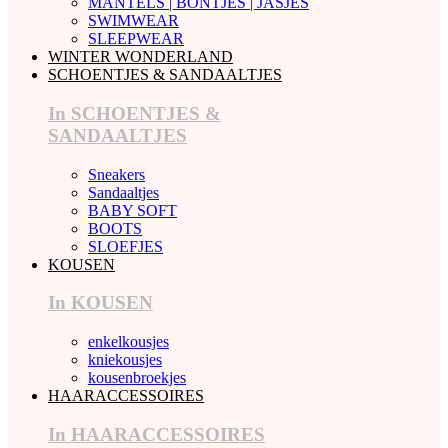
MANTELS | BONTJES | JASJES
SWIMWEAR
SLEEPWEAR
WINTER WONDERLAND
SCHOENTJES & SANDAALTJES
In SCHOENTJES &
SANDAALTJES
Sneakers
Sandaaltjes
BABY SOFT
BOOTS
SLOEFJES
KOUSEN
In KOUSEN
enkelkousjes
kniekousjes
kousenbroekjes
HAARACCESSOIRES
In HAARACCESSOIRES