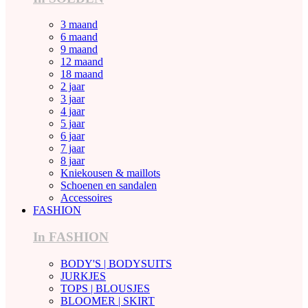
3 maand
6 maand
9 maand
12 maand
18 maand
2 jaar
3 jaar
4 jaar
5 jaar
6 jaar
7 jaar
8 jaar
Kniekousen & maillots
Schoenen en sandalen
Accessoires
FASHION
In FASHION
BODY'S | BODYSUITS
JURKJES
TOPS | BLOUSJES
BLOOMER | SKIRT