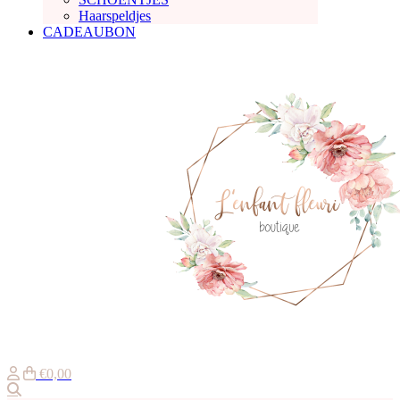
Haarspeldjes
CADEAUBON
€0,00
Zoeken