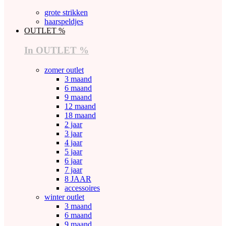
grote strikken
haarspeldjes
OUTLET %
In OUTLET %
zomer outlet
3 maand
6 maand
9 maand
12 maand
18 maand
2 jaar
3 jaar
4 jaar
5 jaar
6 jaar
7 jaar
8 JAAR
accessoires
winter outlet
3 maand
6 maand
9 maand