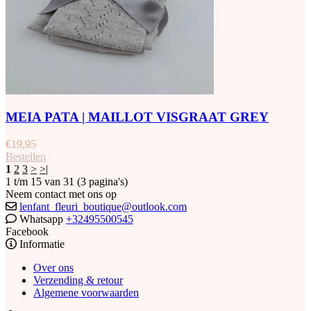
MEIA PATA | MAILLOT VISGRAAT GREY
€
19,95
Bestellen
1
2
3
>
>|
1 t/m 15 van 31 (3 pagina's)
Neem contact met ons op
lenfant_fleuri_boutique@outlook.com
Whatsapp
+32495500545
Facebook
Informatie
Over ons
Verzending & retour
Algemene voorwaarden