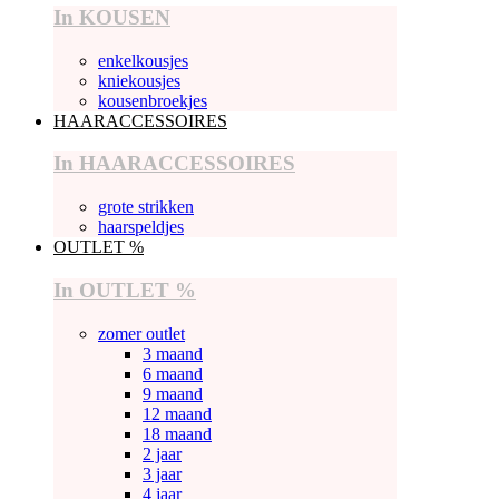
In KOUSEN
enkelkousjes
kniekousjes
kousenbroekjes
HAARACCESSOIRES
In HAARACCESSOIRES
grote strikken
haarspeldjes
OUTLET %
In OUTLET %
zomer outlet
3 maand
6 maand
9 maand
12 maand
18 maand
2 jaar
3 jaar
4 jaar