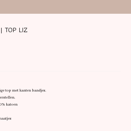
| TOP LIZ
ige top met kanten bandjes.
erstellen.
00% katoen
 maatjes