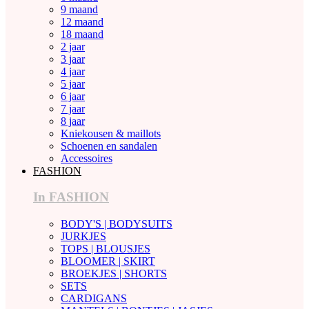
9 maand
12 maand
18 maand
2 jaar
3 jaar
4 jaar
5 jaar
6 jaar
7 jaar
8 jaar
Kniekousen & maillots
Schoenen en sandalen
Accessoires
FASHION
In FASHION
BODY'S | BODYSUITS
JURKJES
TOPS | BLOUSJES
BLOOMER | SKIRT
BROEKJES | SHORTS
SETS
CARDIGANS