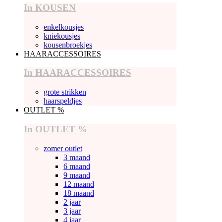
In KOUSEN
enkelkousjes
kniekousjes
kousenbroekjes
HAARACCESSOIRES
In HAARACCESSOIRES
grote strikken
haarspeldjes
OUTLET %
In OUTLET %
zomer outlet
3 maand
6 maand
9 maand
12 maand
18 maand
2 jaar
3 jaar
4 jaar