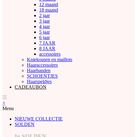
12 maand
18 maand
2 jaar
3 jaar
4 jaar
5 jaar
6 jaar
7 JAAR
8 JAAR
accessoires
Kniekousen en maillots
Haaraccessoires
Haarbanden
SCHOENTJES
Haarspeldjes
CADEAUBON
×
Menu
NIEUWE COLLECTIE
SOLDEN
In SOLDEN