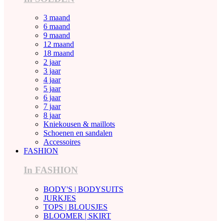
3 maand
6 maand
9 maand
12 maand
18 maand
2 jaar
3 jaar
4 jaar
5 jaar
6 jaar
7 jaar
8 jaar
Kniekousen & maillots
Schoenen en sandalen
Accessoires
FASHION
In FASHION
BODY'S | BODYSUITS
JURKJES
TOPS | BLOUSJES
BLOOMER | SKIRT