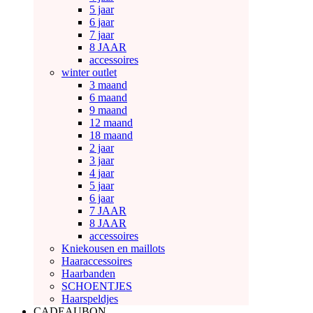
5 jaar
6 jaar
7 jaar
8 JAAR
accessoires
winter outlet
3 maand
6 maand
9 maand
12 maand
18 maand
2 jaar
3 jaar
4 jaar
5 jaar
6 jaar
7 JAAR
8 JAAR
accessoires
Kniekousen en maillots
Haaraccessoires
Haarbanden
SCHOENTJES
Haarspeldjes
CADEAUBON