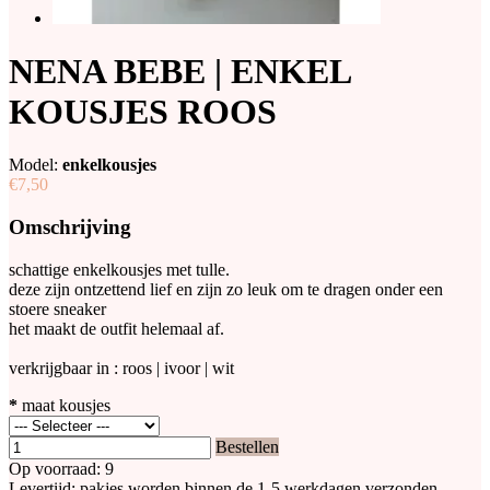
NENA BEBE | ENKEL
KOUSJES ROOS
Model:
enkelkousjes
€7,50
Omschrijving
schattige enkelkousjes met tulle.
deze zijn ontzettend lief en zijn zo leuk om te dragen onder een
stoere sneaker
het maakt de outfit helemaal af.
verkrijgbaar in : roos | ivoor | wit
*
maat kousjes
Bestellen
Op voorraad: 9
Levertijd: pakjes worden binnen de 1-5 werkdagen verzonden