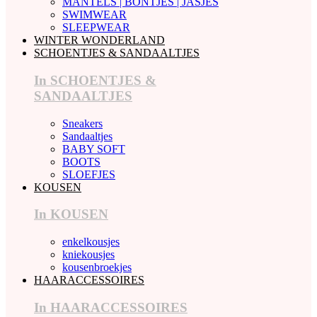
MANTELS | BONTJES | JASJES
SWIMWEAR
SLEEPWEAR
WINTER WONDERLAND
SCHOENTJES & SANDAALTJES
In SCHOENTJES &
SANDAALTJES
Sneakers
Sandaaltjes
BABY SOFT
BOOTS
SLOEFJES
KOUSEN
In KOUSEN
enkelkousjes
kniekousjes
kousenbroekjes
HAARACCESSOIRES
In HAARACCESSOIRES