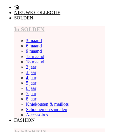
NIEUWE COLLECTIE
SOLDEN
In SOLDEN
3 maand
6 maand
9 maand
12 maand
18 maand
2 jaar
3 jaar
4 jaar
5 jaar
6 jaar
7 jaar
8 jaar
Kniekousen & maillots
Schoenen en sandalen
Accessoires
FASHION
In FASHION