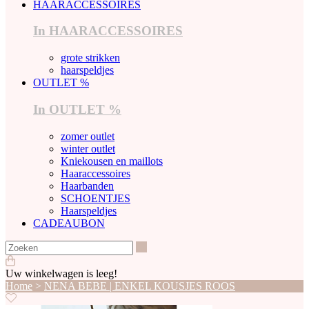
HAARACCESSOIRES
In HAARACCESSOIRES
grote strikken
haarspeldjes
OUTLET %
In OUTLET %
zomer outlet
winter outlet
Kniekousen en maillots
Haaraccessoires
Haarbanden
SCHOENTJES
Haarspeldjes
CADEAUBON
Zoeken
Uw winkelwagen is leeg!
Home
>
NENA BEBE | ENKEL KOUSJES ROOS