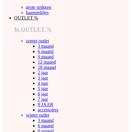
grote strikken
haarspeldjes
OUTLET %
In OUTLET %
zomer outlet
3 maand
6 maand
9 maand
12 maand
18 maand
2 jaar
3 jaar
4 jaar
5 jaar
6 jaar
7 jaar
8 JAAR
accessoires
winter outlet
3 maand
6 maand
9 maand