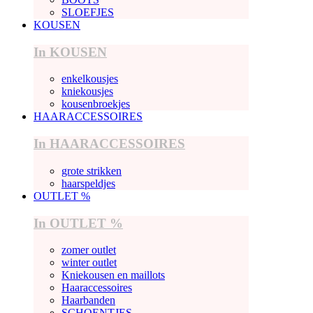
SLOEFJES
KOUSEN
In KOUSEN
enkelkousjes
kniekousjes
kousenbroekjes
HAARACCESSOIRES
In HAARACCESSOIRES
grote strikken
haarspeldjes
OUTLET %
In OUTLET %
zomer outlet
winter outlet
Kniekousen en maillots
Haaraccessoires
Haarbanden
SCHOENTJES