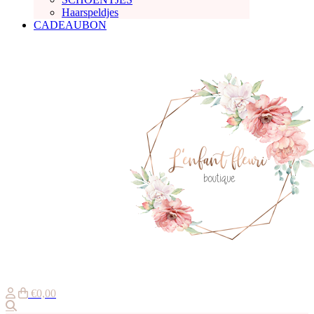
Haarspeldjes
CADEAUBON
€0,00
Zoeken