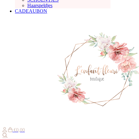
Haarspeldjes
CADEAUBON
€0,00
Zoeken