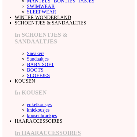
MANTELS | BONTJES | JASJES
SWIMWEAR
SLEEPWEAR
WINTER WONDERLAND
SCHOENTJES & SANDAALTJES
In SCHOENTJES &
SANDAALTJES
Sneakers
Sandaaltjes
BABY SOFT
BOOTS
SLOEFJES
KOUSEN
In KOUSEN
enkelkousjes
kniekousjes
kousenbroekjes
HAARACCESSOIRES
In HAARACCESSOIRES