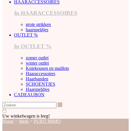
HAARACCESSOIRES
In HAARACCESSOIRES
grote strikken
haarspeldjes
OUTLET %
In OUTLET %
zomer outlet
winter outlet
Kniekousen en maillots
Haaraccessoires
Haarbanden
SCHOENTJES
Haarspeldjes
CADEAUBON
Zoeken
Uw winkelwagen is leeg!
Home
>
Merk
>
PURO MIMO