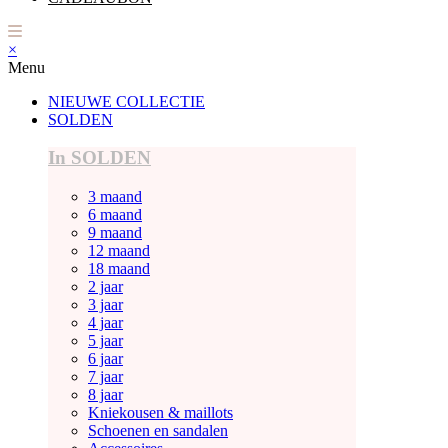
×
Menu
NIEUWE COLLECTIE
SOLDEN
In SOLDEN
3 maand
6 maand
9 maand
12 maand
18 maand
2 jaar
3 jaar
4 jaar
5 jaar
6 jaar
7 jaar
8 jaar
Kniekousen & maillots
Schoenen en sandalen