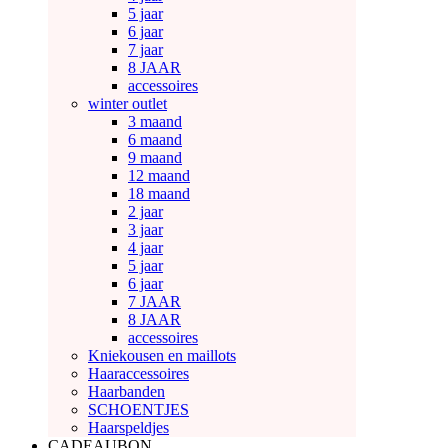
5 jaar
6 jaar
7 jaar
8 JAAR
accessoires
winter outlet
3 maand
6 maand
9 maand
12 maand
18 maand
2 jaar
3 jaar
4 jaar
5 jaar
6 jaar
7 JAAR
8 JAAR
accessoires
Kniekousen en maillots
Haaraccessoires
Haarbanden
SCHOENTJES
Haarspeldjes
CADEAUBON