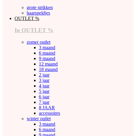
grote strikken
haarspeldjes
OUTLET %
In OUTLET %
zomer outlet
3 maand
6 maand
9 maand
12 maand
18 maand
2 jaar
3 jaar
4 jaar
5 jaar
6 jaar
7 jaar
8 JAAR
accessoires
winter outlet
3 maand
6 maand
9 maand