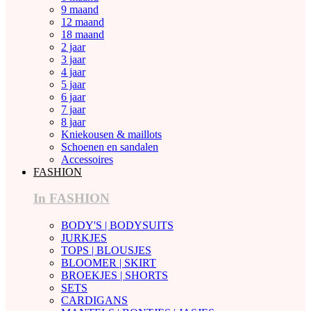
9 maand
12 maand
18 maand
2 jaar
3 jaar
4 jaar
5 jaar
6 jaar
7 jaar
8 jaar
Kniekousen & maillots
Schoenen en sandalen
Accessoires
FASHION
In FASHION
BODY'S | BODYSUITS
JURKJES
TOPS | BLOUSJES
BLOOMER | SKIRT
BROEKJES | SHORTS
SETS
CARDIGANS