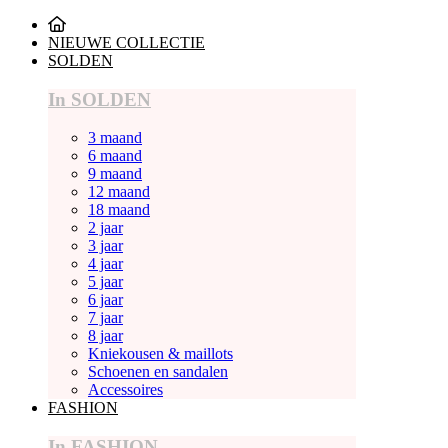
NIEUWE COLLECTIE
SOLDEN
In SOLDEN
3 maand
6 maand
9 maand
12 maand
18 maand
2 jaar
3 jaar
4 jaar
5 jaar
6 jaar
7 jaar
8 jaar
Kniekousen & maillots
Schoenen en sandalen
Accessoires
FASHION
In FASHION