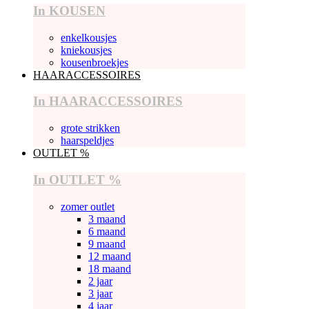
In KOUSEN
enkelkousjes
kniekousjes
kousenbroekjes
HAARACCESSOIRES
In HAARACCESSOIRES
grote strikken
haarspeldjes
OUTLET %
In OUTLET %
zomer outlet
3 maand
6 maand
9 maand
12 maand
18 maand
2 jaar
3 jaar
4 jaar