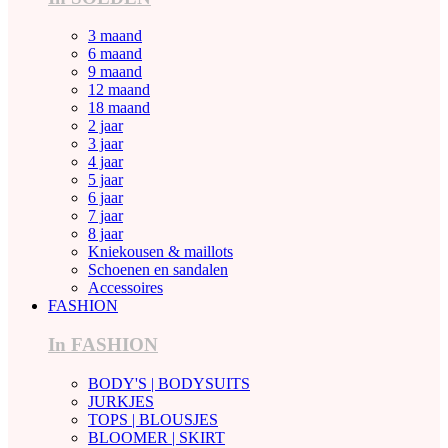
3 maand
6 maand
9 maand
12 maand
18 maand
2 jaar
3 jaar
4 jaar
5 jaar
6 jaar
7 jaar
8 jaar
Kniekousen & maillots
Schoenen en sandalen
Accessoires
FASHION
In FASHION
BODY'S | BODYSUITS
JURKJES
TOPS | BLOUSJES
BLOOMER | SKIRT