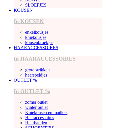
SLOEFJES
KOUSEN
In KOUSEN
enkelkousjes
kniekousjes
kousenbroekjes
HAARACCESSOIRES
In HAARACCESSOIRES
grote strikken
haarspeldjes
OUTLET %
In OUTLET %
zomer outlet
winter outlet
Kniekousen en maillots
Haaraccessoires
Haarbanden
SCHOENTJES