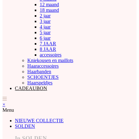
12 maand
18 maand
2 jaar
3 jaar
4 jaar
5 jaar
6 jaar
7 JAAR
8 JAAR
accessoires
Kniekousen en maillots
Haaraccessoires
Haarbanden
SCHOENTJES
Haarspeldjes
CADEAUBON
×
Menu
NIEUWE COLLECTIE
SOLDEN
In SOLDEN