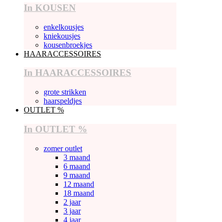
In KOUSEN
enkelkousjes
kniekousjes
kousenbroekjes
HAARACCESSOIRES
In HAARACCESSOIRES
grote strikken
haarspeldjes
OUTLET %
In OUTLET %
zomer outlet
3 maand
6 maand
9 maand
12 maand
18 maand
2 jaar
3 jaar
4 jaar