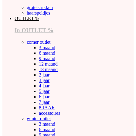
grote strikken
haarspeldjes
OUTLET %
In OUTLET %
zomer outlet
3 maand
6 maand
9 maand
12 maand
18 maand
2 jaar
3 jaar
4 jaar
5 jaar
6 jaar
7 jaar
8 JAAR
accessoires
winter outlet
3 maand
6 maand
9 maand