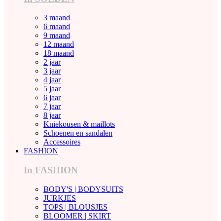
3 maand
6 maand
9 maand
12 maand
18 maand
2 jaar
3 jaar
4 jaar
5 jaar
6 jaar
7 jaar
8 jaar
Kniekousen & maillots
Schoenen en sandalen
Accessoires
FASHION
In FASHION
BODY'S | BODYSUITS
JURKJES
TOPS | BLOUSJES
BLOOMER | SKIRT