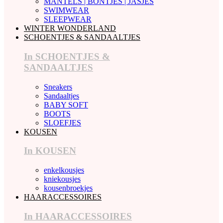
MANTELS | BONTJES | JASJES
SWIMWEAR
SLEEPWEAR
WINTER WONDERLAND
SCHOENTJES & SANDAALTJES
In SCHOENTJES &
SANDAALTJES
Sneakers
Sandaaltjes
BABY SOFT
BOOTS
SLOEFJES
KOUSEN
In KOUSEN
enkelkousjes
kniekousjes
kousenbroekjes
HAARACCESSOIRES
In HAARACCESSOIRES