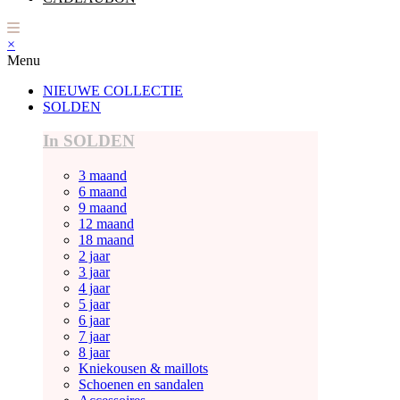
×
Menu
NIEUWE COLLECTIE
SOLDEN
In SOLDEN
3 maand
6 maand
9 maand
12 maand
18 maand
2 jaar
3 jaar
4 jaar
5 jaar
6 jaar
7 jaar
8 jaar
Kniekousen & maillots
Schoenen en sandalen