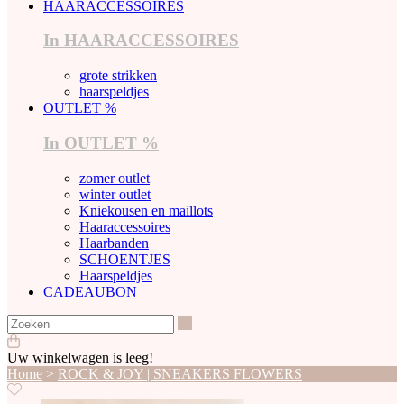
HAARACCESSOIRES
In HAARACCESSOIRES
grote strikken
haarspeldjes
OUTLET %
In OUTLET %
zomer outlet
winter outlet
Kniekousen en maillots
Haaraccessoires
Haarbanden
SCHOENTJES
Haarspeldjes
CADEAUBON
Zoeken
Uw winkelwagen is leeg!
Home
>
ROCK & JOY | SNEAKERS FLOWERS