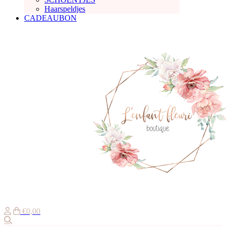
Haarspeldjes
CADEAUBON
€0,00
Zoeken