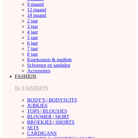
9 maand
12 maand
18 maand
2 jaar
3 jaar
4 jaar
5 jaar
6 jaar
7 jaar
8 jaar
Kniekousen & maillots
Schoenen en sandalen
Accessoires
FASHION
In FASHION
BODY'S | BODYSUITS
JURKJES
TOPS | BLOUSJES
BLOOMER | SKIRT
BROEKJES | SHORTS
SETS
CARDIGANS