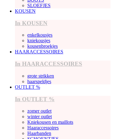
SLOEFJES
KOUSEN
In KOUSEN
enkelkousjes
kniekousjes
kousenbroekjes
HAARACCESSOIRES
In HAARACCESSOIRES
grote strikken
haarspeldjes
OUTLET %
In OUTLET %
zomer outlet
winter outlet
Kniekousen en maillots
Haaraccessoires
Haarbanden
SCHOENTJES