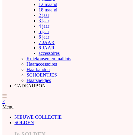
12 maand
18 maand
2 jaar
3 jaar
4 jaar
5 jaar
6 jaar
7 JAAR
8 JAAR
accessoires
Kniekousen en maillots
Haaraccessoires
Haarbanden
SCHOENTJES
Haarspeldjes
CADEAUBON
×
Menu
NIEUWE COLLECTIE
SOLDEN
In SOLDEN