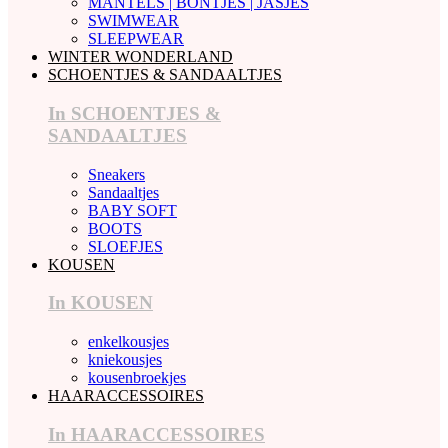
MANTELS | BONTJES | JASJES
SWIMWEAR
SLEEPWEAR
WINTER WONDERLAND
SCHOENTJES & SANDAALTJES
In SCHOENTJES &
SANDAALTJES
Sneakers
Sandaaltjes
BABY SOFT
BOOTS
SLOEFJES
KOUSEN
In KOUSEN
enkelkousjes
kniekousjes
kousenbroekjes
HAARACCESSOIRES
In HAARACCESSOIRES