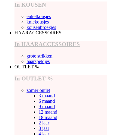
In KOUSEN
enkelkousjes
kniekousjes
kousenbroekjes
HAARACCESSOIRES
In HAARACCESSOIRES
grote strikken
haarspeldjes
OUTLET %
In OUTLET %
zomer outlet
3 maand
6 maand
9 maand
12 maand
18 maand
2 jaar
3 jaar
4 jaar