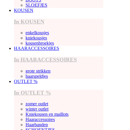
SLOEFJES
KOUSEN
In KOUSEN
enkelkousjes
kniekousjes
kousenbroekjes
HAARACCESSOIRES
In HAARACCESSOIRES
grote strikken
haarspeldjes
OUTLET %
In OUTLET %
zomer outlet
winter outlet
Kniekousen en maillots
Haaraccessoires
Haarbanden
SCHOENTJES