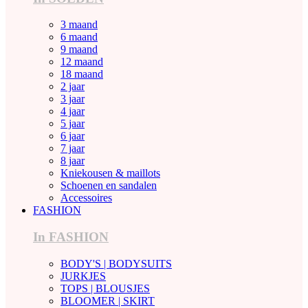
3 maand
6 maand
9 maand
12 maand
18 maand
2 jaar
3 jaar
4 jaar
5 jaar
6 jaar
7 jaar
8 jaar
Kniekousen & maillots
Schoenen en sandalen
Accessoires
FASHION
In FASHION
BODY'S | BODYSUITS
JURKJES
TOPS | BLOUSJES
BLOOMER | SKIRT