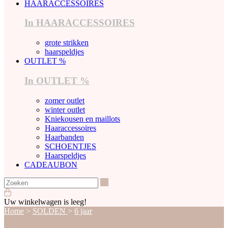
HAARACCESSOIRES
In HAARACCESSOIRES
grote strikken
haarspeldjes
OUTLET %
In OUTLET %
zomer outlet
winter outlet
Kniekousen en maillots
Haaraccessoires
Haarbanden
SCHOENTJES
Haarspeldjes
CADEAUBON
Zoeken
Uw winkelwagen is leeg!
Home
>
SOLDEN
>
6 jaar