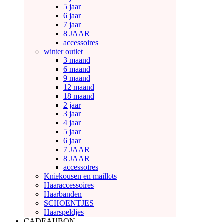
5 jaar
6 jaar
7 jaar
8 JAAR
accessoires
winter outlet
3 maand
6 maand
9 maand
12 maand
18 maand
2 jaar
3 jaar
4 jaar
5 jaar
6 jaar
7 JAAR
8 JAAR
accessoires
Kniekousen en maillots
Haaraccessoires
Haarbanden
SCHOENTJES
Haarspeldjes
CADEAUBON