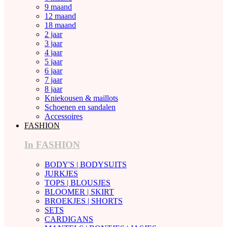
9 maand
12 maand
18 maand
2 jaar
3 jaar
4 jaar
5 jaar
6 jaar
7 jaar
8 jaar
Kniekousen & maillots
Schoenen en sandalen
Accessoires
FASHION
In FASHION
BODY'S | BODYSUITS
JURKJES
TOPS | BLOUSJES
BLOOMER | SKIRT
BROEKJES | SHORTS
SETS
CARDIGANS