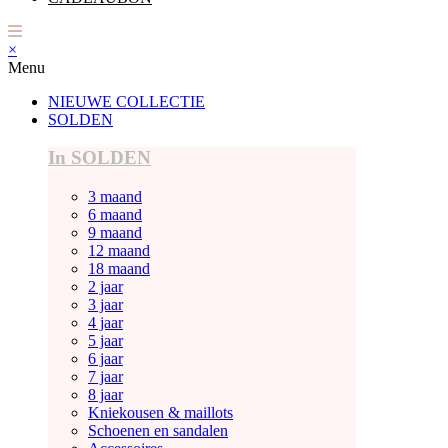
×
Menu
NIEUWE COLLECTIE
SOLDEN
In SOLDEN
3 maand
6 maand
9 maand
12 maand
18 maand
2 jaar
3 jaar
4 jaar
5 jaar
6 jaar
7 jaar
8 jaar
Kniekousen & maillots
Schoenen en sandalen