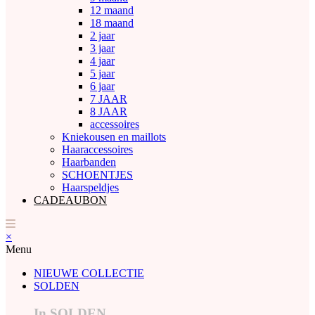
12 maand
18 maand
2 jaar
3 jaar
4 jaar
5 jaar
6 jaar
7 JAAR
8 JAAR
accessoires
Kniekousen en maillots
Haaraccessoires
Haarbanden
SCHOENTJES
Haarspeldjes
CADEAUBON
×
Menu
NIEUWE COLLECTIE
SOLDEN
In SOLDEN