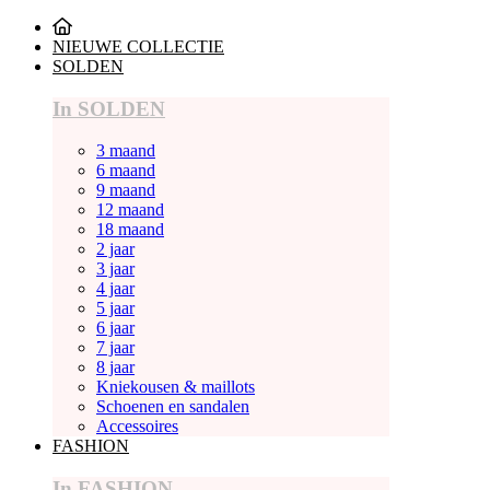
NIEUWE COLLECTIE
SOLDEN
In SOLDEN
3 maand
6 maand
9 maand
12 maand
18 maand
2 jaar
3 jaar
4 jaar
5 jaar
6 jaar
7 jaar
8 jaar
Kniekousen & maillots
Schoenen en sandalen
Accessoires
FASHION
In FASHION