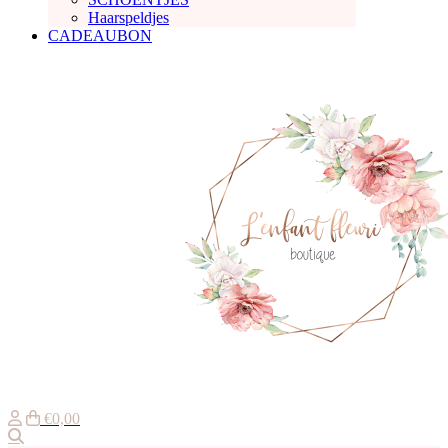
Haarspeldjes
CADEAUBON
€0,00
Zoeken