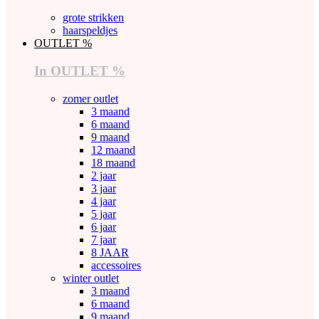
grote strikken
haarspeldjes
OUTLET %
In OUTLET %
zomer outlet
3 maand
6 maand
9 maand
12 maand
18 maand
2 jaar
3 jaar
4 jaar
5 jaar
6 jaar
7 jaar
8 JAAR
accessoires
winter outlet
3 maand
6 maand
9 maand