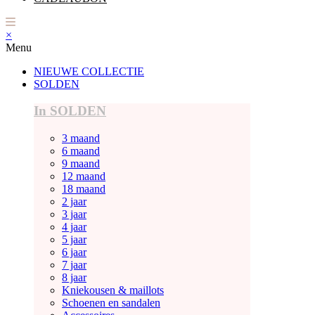
×
Menu
NIEUWE COLLECTIE
SOLDEN
In SOLDEN
3 maand
6 maand
9 maand
12 maand
18 maand
2 jaar
3 jaar
4 jaar
5 jaar
6 jaar
7 jaar
8 jaar
Kniekousen & maillots
Schoenen en sandalen