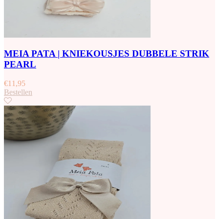
MEIA PATA | KNIEKOUSJES DUBBELE STRIK
PEARL
€
11,95
Bestellen