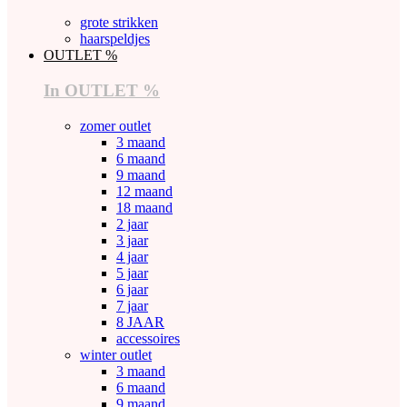
grote strikken
haarspeldjes
OUTLET %
In OUTLET %
zomer outlet
3 maand
6 maand
9 maand
12 maand
18 maand
2 jaar
3 jaar
4 jaar
5 jaar
6 jaar
7 jaar
8 JAAR
accessoires
winter outlet
3 maand
6 maand
9 maand