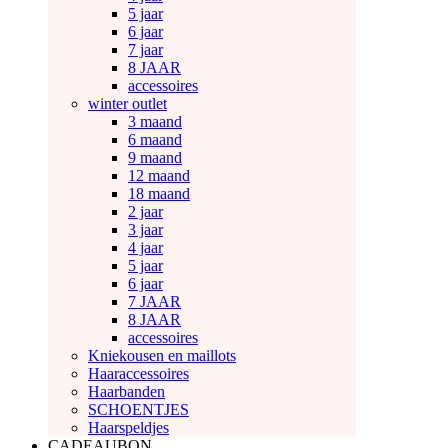
5 jaar
6 jaar
7 jaar
8 JAAR
accessoires
winter outlet
3 maand
6 maand
9 maand
12 maand
18 maand
2 jaar
3 jaar
4 jaar
5 jaar
6 jaar
7 JAAR
8 JAAR
accessoires
Kniekousen en maillots
Haaraccessoires
Haarbanden
SCHOENTJES
Haarspeldjes
CADEAUBON