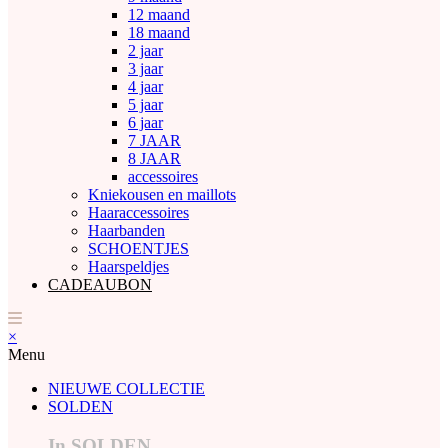
12 maand
18 maand
2 jaar
3 jaar
4 jaar
5 jaar
6 jaar
7 JAAR
8 JAAR
accessoires
Kniekousen en maillots
Haaraccessoires
Haarbanden
SCHOENTJES
Haarspeldjes
CADEAUBON
×
Menu
NIEUWE COLLECTIE
SOLDEN
In SOLDEN