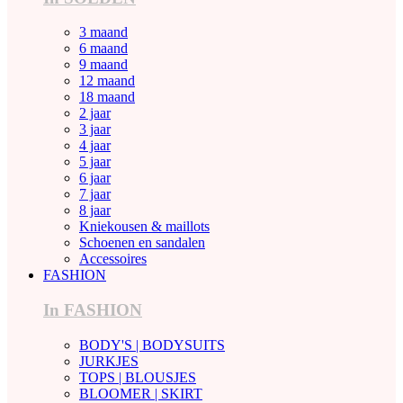
3 maand
6 maand
9 maand
12 maand
18 maand
2 jaar
3 jaar
4 jaar
5 jaar
6 jaar
7 jaar
8 jaar
Kniekousen & maillots
Schoenen en sandalen
Accessoires
FASHION
In FASHION
BODY'S | BODYSUITS
JURKJES
TOPS | BLOUSJES
BLOOMER | SKIRT