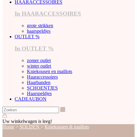
HAARACCESSOIRES
In HAARACCESSOIRES
grote strikken
haarspeldjes
OUTLET %
In OUTLET %
zomer outlet
winter outlet
Kniekousen en maillots
Haaraccessoires
Haarbanden
SCHOENTJES
Haarspeldjes
CADEAUBON
Zoeken
Uw winkelwagen is leeg!
Home
>
SOLDEN
>
Kniekousen & maillots