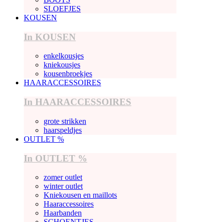
SLOEFJES
KOUSEN
In KOUSEN
enkelkousjes
kniekousjes
kousenbroekjes
HAARACCESSOIRES
In HAARACCESSOIRES
grote strikken
haarspeldjes
OUTLET %
In OUTLET %
zomer outlet
winter outlet
Kniekousen en maillots
Haaraccessoires
Haarbanden
SCHOENTJES