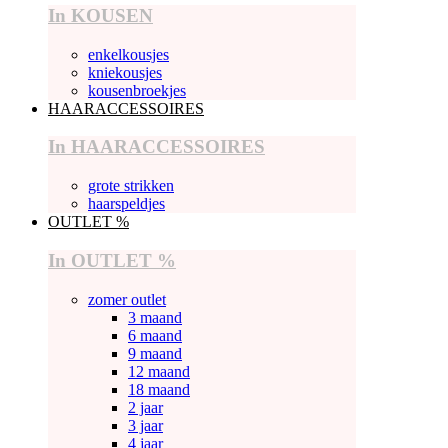
In KOUSEN
enkelkousjes
kniekousjes
kousenbroekjes
HAARACCESSOIRES
In HAARACCESSOIRES
grote strikken
haarspeldjes
OUTLET %
In OUTLET %
zomer outlet
3 maand
6 maand
9 maand
12 maand
18 maand
2 jaar
3 jaar
4 jaar