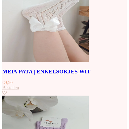
MEIA PATA | ENKELSOKJES WIT
€
9,50
Bestellen