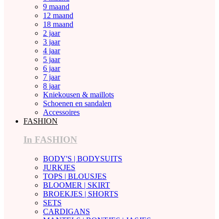
9 maand
12 maand
18 maand
2 jaar
3 jaar
4 jaar
5 jaar
6 jaar
7 jaar
8 jaar
Kniekousen & maillots
Schoenen en sandalen
Accessoires
FASHION
In FASHION
BODY'S | BODYSUITS
JURKJES
TOPS | BLOUSJES
BLOOMER | SKIRT
BROEKJES | SHORTS
SETS
CARDIGANS