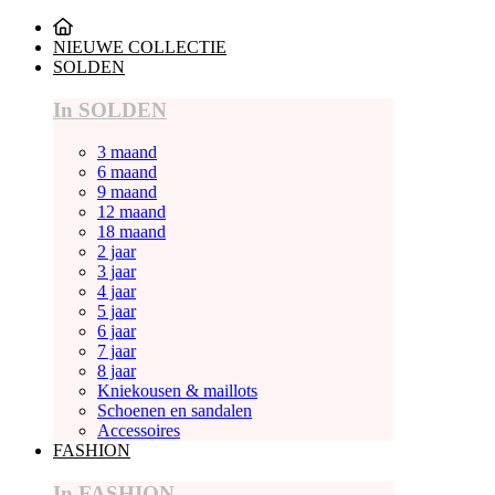
NIEUWE COLLECTIE
SOLDEN
In SOLDEN
3 maand
6 maand
9 maand
12 maand
18 maand
2 jaar
3 jaar
4 jaar
5 jaar
6 jaar
7 jaar
8 jaar
Kniekousen & maillots
Schoenen en sandalen
Accessoires
FASHION
In FASHION