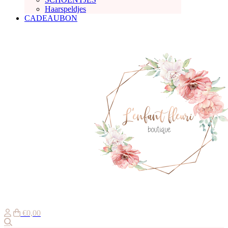
Haarspeldjes
CADEAUBON
€0,00
Zoeken