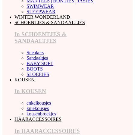
MANTELS | BONTJES | JASJES
SWIMWEAR
SLEEPWEAR
WINTER WONDERLAND
SCHOENTJES & SANDAALTJES
In SCHOENTJES &
SANDAALTJES
Sneakers
Sandaaltjes
BABY SOFT
BOOTS
SLOEFJES
KOUSEN
In KOUSEN
enkelkousjes
kniekousjes
kousenbroekjes
HAARACCESSOIRES
In HAARACCESSOIRES