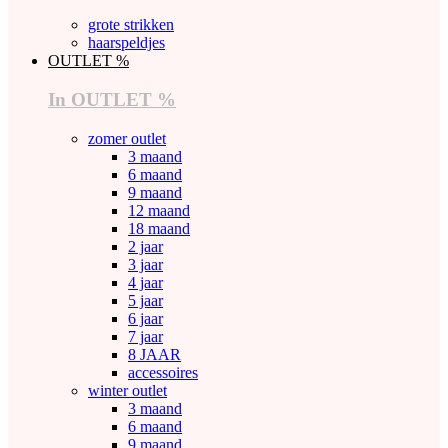
grote strikken
haarspeldjes
OUTLET %
In OUTLET %
zomer outlet
3 maand
6 maand
9 maand
12 maand
18 maand
2 jaar
3 jaar
4 jaar
5 jaar
6 jaar
7 jaar
8 JAAR
accessoires
winter outlet
3 maand
6 maand
9 maand