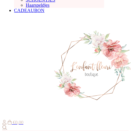
Haarspeldjes
CADEAUBON
€0,00
Zoeken