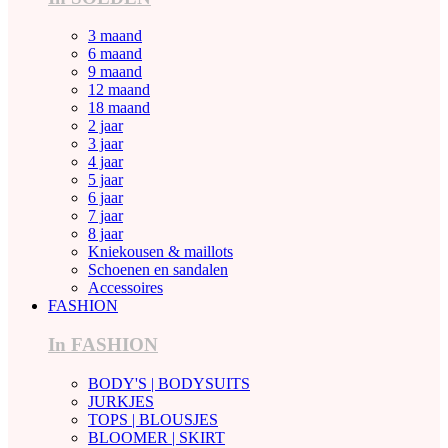
3 maand
6 maand
9 maand
12 maand
18 maand
2 jaar
3 jaar
4 jaar
5 jaar
6 jaar
7 jaar
8 jaar
Kniekousen & maillots
Schoenen en sandalen
Accessoires
FASHION
In FASHION
BODY'S | BODYSUITS
JURKJES
TOPS | BLOUSJES
BLOOMER | SKIRT