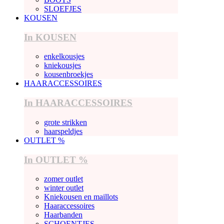
SLOEFJES
KOUSEN
In KOUSEN
enkelkousjes
kniekousjes
kousenbroekjes
HAARACCESSOIRES
In HAARACCESSOIRES
grote strikken
haarspeldjes
OUTLET %
In OUTLET %
zomer outlet
winter outlet
Kniekousen en maillots
Haaraccessoires
Haarbanden
SCHOENTJES