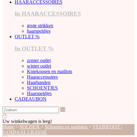
HAARACCESSOIRES
In HAARACCESSOIRES
grote strikken
haarspeldjes
OUTLET %
In OUTLET %
zomer outlet
winter outlet
Kniekousen en maillots
Haaraccessoires
Haarbanden
SCHOENTJES
Haarspeldjes
CADEAUBON
Zoeken
Uw winkelwagen is leeg!
Home
>
SOLDEN
>
Schoenen en sandalen
>
STABIFOOT |
SANDAAL LILIANE