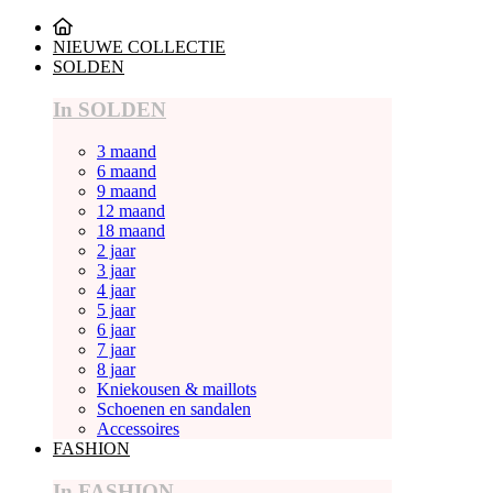
NIEUWE COLLECTIE
SOLDEN
In SOLDEN
3 maand
6 maand
9 maand
12 maand
18 maand
2 jaar
3 jaar
4 jaar
5 jaar
6 jaar
7 jaar
8 jaar
Kniekousen & maillots
Schoenen en sandalen
Accessoires
FASHION
In FASHION