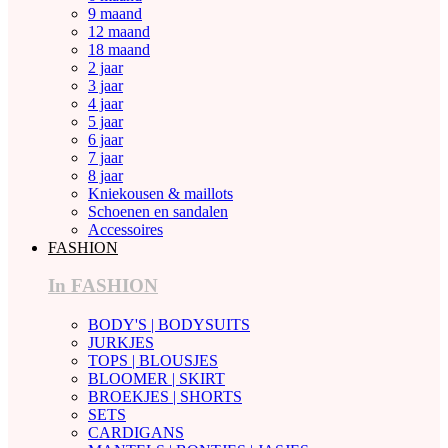
9 maand
12 maand
18 maand
2 jaar
3 jaar
4 jaar
5 jaar
6 jaar
7 jaar
8 jaar
Kniekousen & maillots
Schoenen en sandalen
Accessoires
FASHION
In FASHION
BODY'S | BODYSUITS
JURKJES
TOPS | BLOUSJES
BLOOMER | SKIRT
BROEKJES | SHORTS
SETS
CARDIGANS