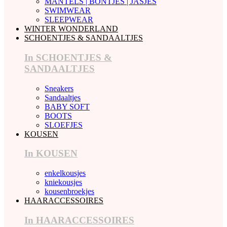
MANTELS | BONTJES | JASJES
SWIMWEAR
SLEEPWEAR
WINTER WONDERLAND
SCHOENTJES & SANDAALTJES
In SCHOENTJES &
SANDAALTJES
Sneakers
Sandaaltjes
BABY SOFT
BOOTS
SLOEFJES
KOUSEN
In KOUSEN
enkelkousjes
kniekousjes
kousenbroekjes
HAARACCESSOIRES
In HAARACCESSOIRES