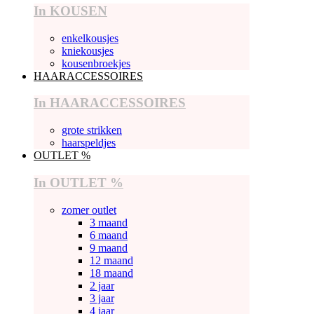
In KOUSEN
enkelkousjes
kniekousjes
kousenbroekjes
HAARACCESSOIRES
In HAARACCESSOIRES
grote strikken
haarspeldjes
OUTLET %
In OUTLET %
zomer outlet
3 maand
6 maand
9 maand
12 maand
18 maand
2 jaar
3 jaar
4 jaar