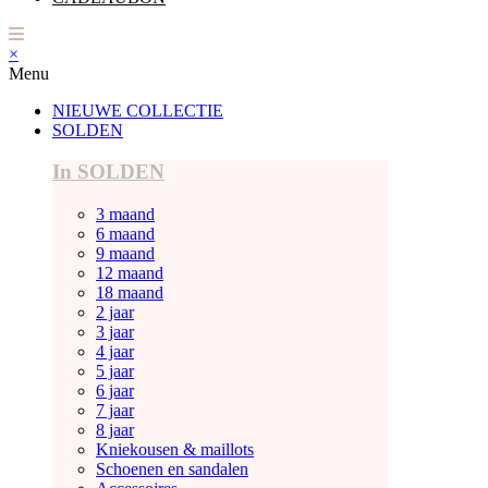
×
Menu
NIEUWE COLLECTIE
SOLDEN
In SOLDEN
3 maand
6 maand
9 maand
12 maand
18 maand
2 jaar
3 jaar
4 jaar
5 jaar
6 jaar
7 jaar
8 jaar
Kniekousen & maillots
Schoenen en sandalen