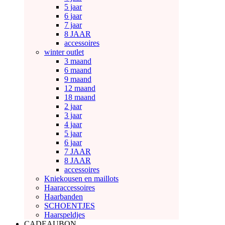
5 jaar
6 jaar
7 jaar
8 JAAR
accessoires
winter outlet
3 maand
6 maand
9 maand
12 maand
18 maand
2 jaar
3 jaar
4 jaar
5 jaar
6 jaar
7 JAAR
8 JAAR
accessoires
Kniekousen en maillots
Haaraccessoires
Haarbanden
SCHOENTJES
Haarspeldjes
CADEAUBON