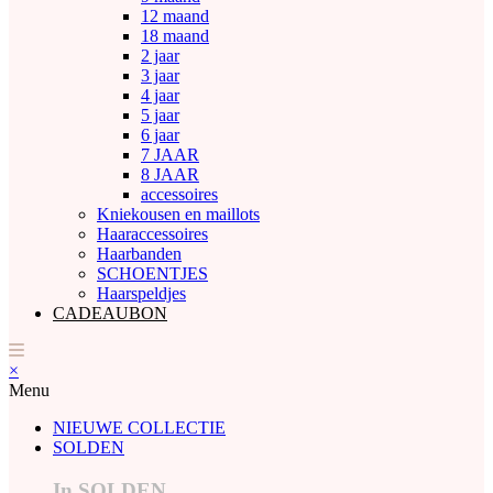
12 maand
18 maand
2 jaar
3 jaar
4 jaar
5 jaar
6 jaar
7 JAAR
8 JAAR
accessoires
Kniekousen en maillots
Haaraccessoires
Haarbanden
SCHOENTJES
Haarspeldjes
CADEAUBON
×
Menu
NIEUWE COLLECTIE
SOLDEN
In SOLDEN