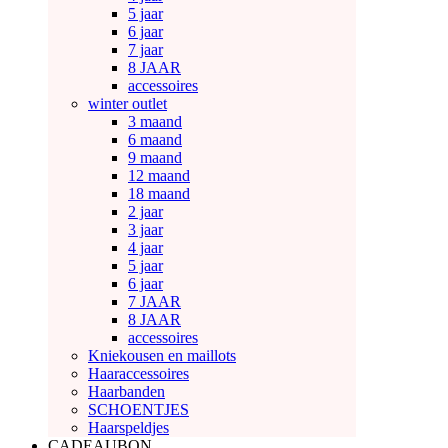
5 jaar
6 jaar
7 jaar
8 JAAR
accessoires
winter outlet
3 maand
6 maand
9 maand
12 maand
18 maand
2 jaar
3 jaar
4 jaar
5 jaar
6 jaar
7 JAAR
8 JAAR
accessoires
Kniekousen en maillots
Haaraccessoires
Haarbanden
SCHOENTJES
Haarspeldjes
CADEAUBON