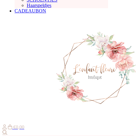
Haarspeldjes
CADEAUBON
€0,00
Zoeken