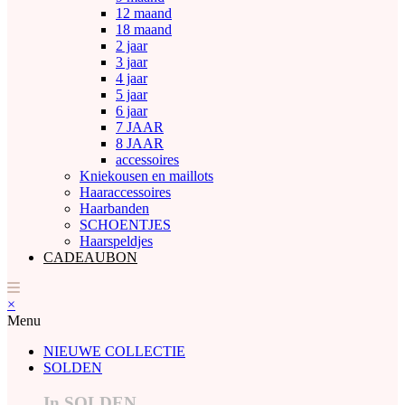
12 maand
18 maand
2 jaar
3 jaar
4 jaar
5 jaar
6 jaar
7 JAAR
8 JAAR
accessoires
Kniekousen en maillots
Haaraccessoires
Haarbanden
SCHOENTJES
Haarspeldjes
CADEAUBON
×
Menu
NIEUWE COLLECTIE
SOLDEN
In SOLDEN