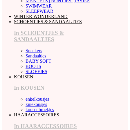
MANTELS | BONTJES | JASJES
SWIMWEAR
SLEEPWEAR
WINTER WONDERLAND
SCHOENTJES & SANDAALTJES
In SCHOENTJES &
SANDAALTJES
Sneakers
Sandaaltjes
BABY SOFT
BOOTS
SLOEFJES
KOUSEN
In KOUSEN
enkelkousjes
kniekousjes
kousenbroekjes
HAARACCESSOIRES
In HAARACCESSOIRES