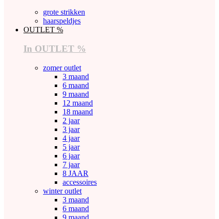
grote strikken
haarspeldjes
OUTLET %
In OUTLET %
zomer outlet
3 maand
6 maand
9 maand
12 maand
18 maand
2 jaar
3 jaar
4 jaar
5 jaar
6 jaar
7 jaar
8 JAAR
accessoires
winter outlet
3 maand
6 maand
9 maand