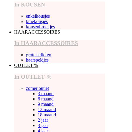
In KOUSEN
enkelkousjes
kniekousjes
kousenbroekjes
HAARACCESSOIRES
In HAARACCESSOIRES
grote strikken
haarspeldjes
OUTLET %
In OUTLET %
zomer outlet
3 maand
6 maand
9 maand
12 maand
18 maand
2 jaar
3 jaar
4 jaar