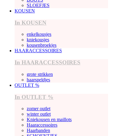
SLOEFJES
KOUSEN
In KOUSEN
enkelkousjes
kniekousjes
kousenbroekjes
HAARACCESSOIRES
In HAARACCESSOIRES
grote strikken
haarspeldjes
OUTLET %
In OUTLET %
zomer outlet
winter outlet
Kniekousen en maillots
Haaraccessoires
Haarbanden
SCHOENTJES