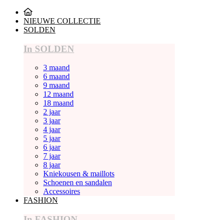
NIEUWE COLLECTIE
SOLDEN
In SOLDEN
3 maand
6 maand
9 maand
12 maand
18 maand
2 jaar
3 jaar
4 jaar
5 jaar
6 jaar
7 jaar
8 jaar
Kniekousen & maillots
Schoenen en sandalen
Accessoires
FASHION
In FASHION