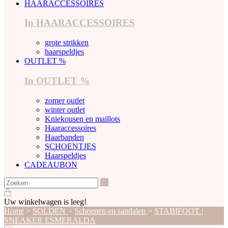
HAARACCESSOIRES
In HAARACCESSOIRES
grote strikken
haarspeldjes
OUTLET %
In OUTLET %
zomer outlet
winter outlet
Kniekousen en maillots
Haaraccessoires
Haarbanden
SCHOENTJES
Haarspeldjes
CADEAUBON
Zoeken
Uw winkelwagen is leeg!
Home
>
SOLDEN
>
Schoenen en sandalen
>
STABIFOOT |
SNEAKER ESMERALDA