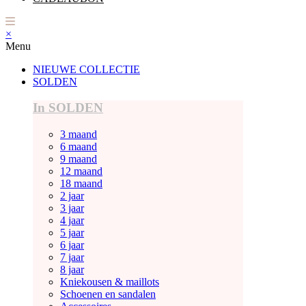
×
Menu
NIEUWE COLLECTIE
SOLDEN
In SOLDEN
3 maand
6 maand
9 maand
12 maand
18 maand
2 jaar
3 jaar
4 jaar
5 jaar
6 jaar
7 jaar
8 jaar
Kniekousen & maillots
Schoenen en sandalen