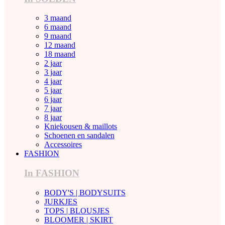
3 maand
6 maand
9 maand
12 maand
18 maand
2 jaar
3 jaar
4 jaar
5 jaar
6 jaar
7 jaar
8 jaar
Kniekousen & maillots
Schoenen en sandalen
Accessoires
FASHION
In FASHION
BODY'S | BODYSUITS
JURKJES
TOPS | BLOUSJES
BLOOMER | SKIRT