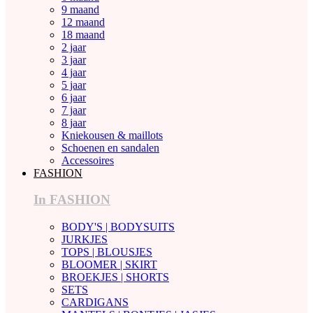
9 maand
12 maand
18 maand
2 jaar
3 jaar
4 jaar
5 jaar
6 jaar
7 jaar
8 jaar
Kniekousen & maillots
Schoenen en sandalen
Accessoires
FASHION
In FASHION
BODY'S | BODYSUITS
JURKJES
TOPS | BLOUSJES
BLOOMER | SKIRT
BROEKJES | SHORTS
SETS
CARDIGANS