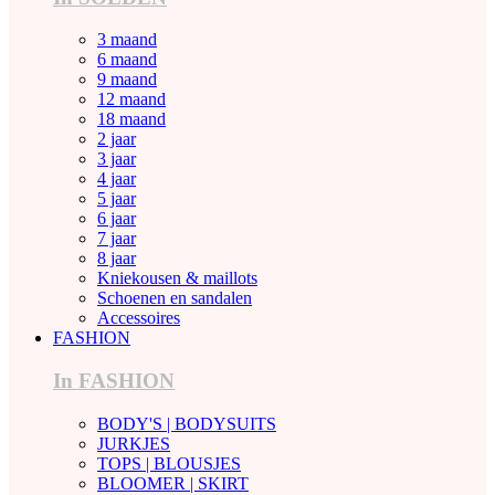
3 maand
6 maand
9 maand
12 maand
18 maand
2 jaar
3 jaar
4 jaar
5 jaar
6 jaar
7 jaar
8 jaar
Kniekousen & maillots
Schoenen en sandalen
Accessoires
FASHION
In FASHION
BODY'S | BODYSUITS
JURKJES
TOPS | BLOUSJES
BLOOMER | SKIRT