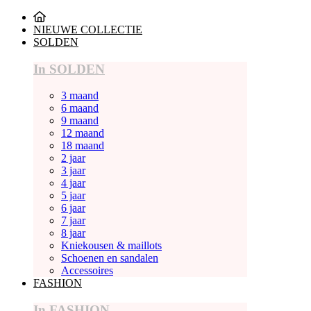
NIEUWE COLLECTIE
SOLDEN
In SOLDEN
3 maand
6 maand
9 maand
12 maand
18 maand
2 jaar
3 jaar
4 jaar
5 jaar
6 jaar
7 jaar
8 jaar
Kniekousen & maillots
Schoenen en sandalen
Accessoires
FASHION
In FASHION