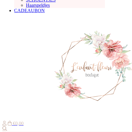
Haarspeldjes
CADEAUBON
€0,00
Zoeken