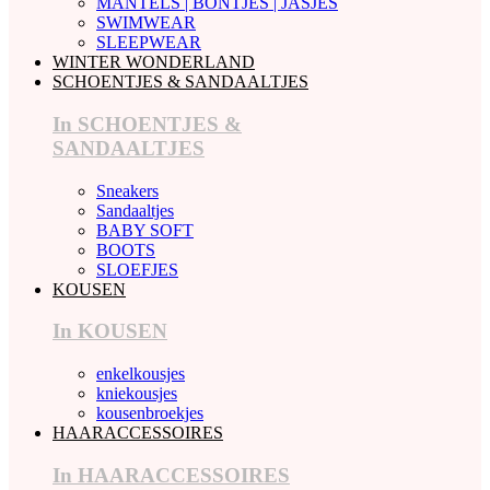
MANTELS | BONTJES | JASJES
SWIMWEAR
SLEEPWEAR
WINTER WONDERLAND
SCHOENTJES & SANDAALTJES
In SCHOENTJES &
SANDAALTJES
Sneakers
Sandaaltjes
BABY SOFT
BOOTS
SLOEFJES
KOUSEN
In KOUSEN
enkelkousjes
kniekousjes
kousenbroekjes
HAARACCESSOIRES
In HAARACCESSOIRES