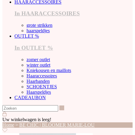
HAARACCESSOIRES
In HAARACCESSOIRES
grote strikken
haarspeldjes
OUTLET %
In OUTLET %
zomer outlet
winter outlet
Kniekousen en maillots
Haaraccessoires
Haarbanden
SCHOENTJES
Haarspeldjes
CADEAUBON
Zoeken
Uw winkelwagen is leeg!
Home
>
BE CHIC | BLOOMER MARIE-LOU