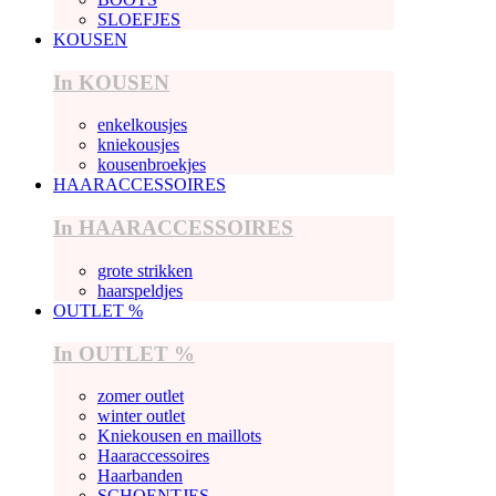
SLOEFJES
KOUSEN
In KOUSEN
enkelkousjes
kniekousjes
kousenbroekjes
HAARACCESSOIRES
In HAARACCESSOIRES
grote strikken
haarspeldjes
OUTLET %
In OUTLET %
zomer outlet
winter outlet
Kniekousen en maillots
Haaraccessoires
Haarbanden
SCHOENTJES