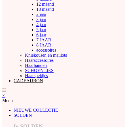
12 maand
18 maand
2 jaar
3 jaar
4 jaar
5 jaar
6 jaar
7 JAAR
8 JAAR
accessoires
Kniekousen en maillots
Haaraccessoires
Haarbanden
SCHOENTJES
Haarspeldjes
CADEAUBON
×
Menu
NIEUWE COLLECTIE
SOLDEN
In SOLDEN