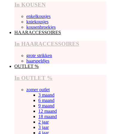
In KOUSEN
enkelkousjes
kniekousjes
kousenbroekjes
HAARACCESSOIRES
In HAARACCESSOIRES
grote strikken
haarspeldjes
OUTLET %
In OUTLET %
zomer outlet
3 maand
6 maand
9 maand
12 maand
18 maand
2 jaar
3 jaar
4 jaar