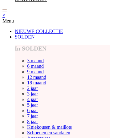
×
Menu
NIEUWE COLLECTIE
SOLDEN
In SOLDEN
3 maand
6 maand
9 maand
12 maand
18 maand
2 jaar
3 jaar
4 jaar
5 jaar
6 jaar
7 jaar
8 jaar
Kniekousen & maillots
Schoenen en sandalen