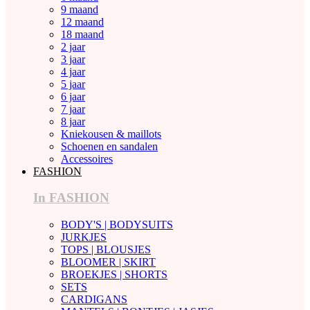
9 maand
12 maand
18 maand
2 jaar
3 jaar
4 jaar
5 jaar
6 jaar
7 jaar
8 jaar
Kniekousen & maillots
Schoenen en sandalen
Accessoires
FASHION
In FASHION
BODY'S | BODYSUITS
JURKJES
TOPS | BLOUSJES
BLOOMER | SKIRT
BROEKJES | SHORTS
SETS
CARDIGANS