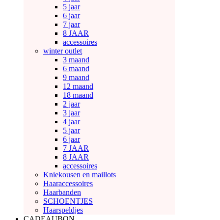
5 jaar
6 jaar
7 jaar
8 JAAR
accessoires
winter outlet
3 maand
6 maand
9 maand
12 maand
18 maand
2 jaar
3 jaar
4 jaar
5 jaar
6 jaar
7 JAAR
8 JAAR
accessoires
Kniekousen en maillots
Haaraccessoires
Haarbanden
SCHOENTJES
Haarspeldjes
CADEAUBON