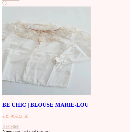
BE CHIC | BLOUSE MARIE-LOU
€
45,95
€
22,50
Bestellen
Neem contact met ons op