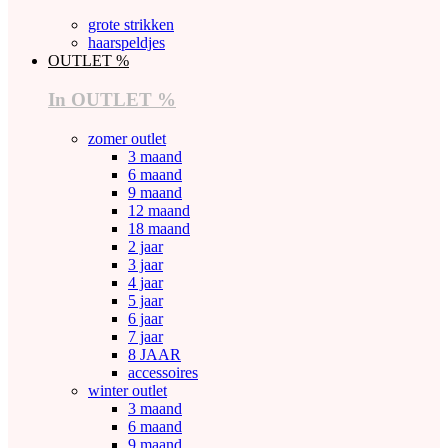
grote strikken
haarspeldjes
OUTLET %
In OUTLET %
zomer outlet
3 maand
6 maand
9 maand
12 maand
18 maand
2 jaar
3 jaar
4 jaar
5 jaar
6 jaar
7 jaar
8 JAAR
accessoires
winter outlet
3 maand
6 maand
9 maand