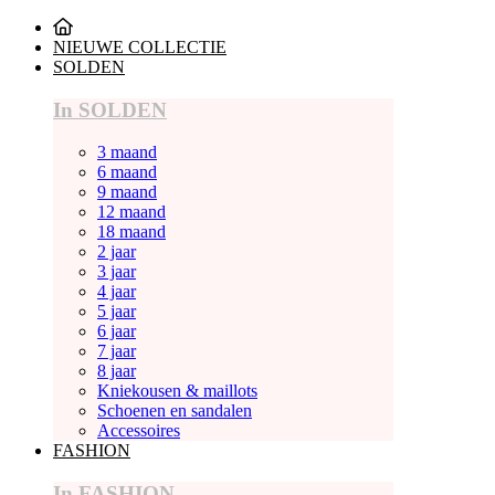
NIEUWE COLLECTIE
SOLDEN
In SOLDEN
3 maand
6 maand
9 maand
12 maand
18 maand
2 jaar
3 jaar
4 jaar
5 jaar
6 jaar
7 jaar
8 jaar
Kniekousen & maillots
Schoenen en sandalen
Accessoires
FASHION
In FASHION