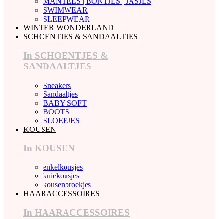
MANTELS | BONTJES | JASJES
SWIMWEAR
SLEEPWEAR
WINTER WONDERLAND
SCHOENTJES & SANDAALTJES
In SCHOENTJES &
SANDAALTJES
Sneakers
Sandaaltjes
BABY SOFT
BOOTS
SLOEFJES
KOUSEN
In KOUSEN
enkelkousjes
kniekousjes
kousenbroekjes
HAARACCESSOIRES
In HAARACCESSOIRES