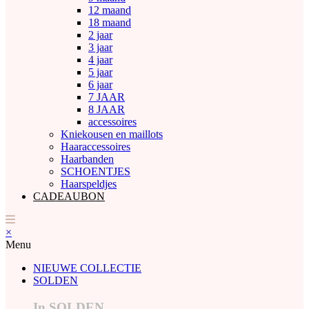
12 maand
18 maand
2 jaar
3 jaar
4 jaar
5 jaar
6 jaar
7 JAAR
8 JAAR
accessoires
Kniekousen en maillots
Haaraccessoires
Haarbanden
SCHOENTJES
Haarspeldjes
CADEAUBON
×
Menu
NIEUWE COLLECTIE
SOLDEN
In SOLDEN