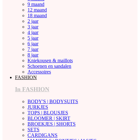
9 maand
12 maand
18 maand
2 jaar
3 jaar
4 jaar
5 jaar
6 jaar
7 jaar
8 jaar
Kniekousen & maillots
Schoenen en sandalen
Accessoires
FASHION
In FASHION
BODY'S | BODYSUITS
JURKJES
TOPS | BLOUSJES
BLOOMER | SKIRT
BROEKJES | SHORTS
SETS
CARDIGANS