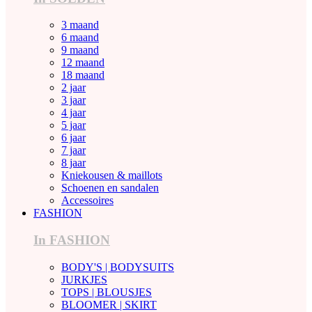
3 maand
6 maand
9 maand
12 maand
18 maand
2 jaar
3 jaar
4 jaar
5 jaar
6 jaar
7 jaar
8 jaar
Kniekousen & maillots
Schoenen en sandalen
Accessoires
FASHION
In FASHION
BODY'S | BODYSUITS
JURKJES
TOPS | BLOUSJES
BLOOMER | SKIRT