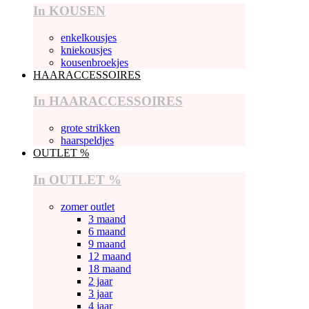
In KOUSEN
enkelkousjes
kniekousjes
kousenbroekjes
HAARACCESSOIRES
In HAARACCESSOIRES
grote strikken
haarspeldjes
OUTLET %
In OUTLET %
zomer outlet
3 maand
6 maand
9 maand
12 maand
18 maand
2 jaar
3 jaar
4 jaar