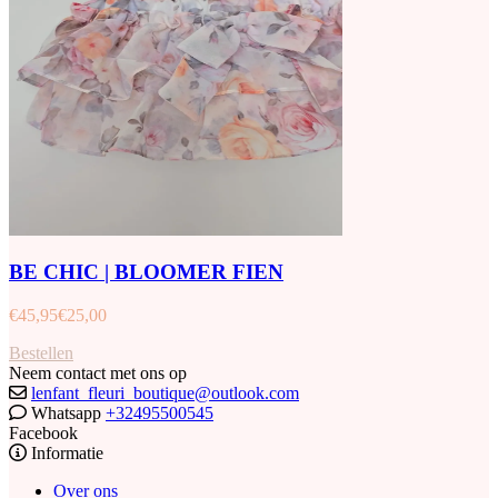
BE CHIC | BLOOMER FIEN
€
45,95
€
25,00
Bestellen
Neem contact met ons op
lenfant_fleuri_boutique@outlook.com
Whatsapp
+32495500545
Facebook
Informatie
Over ons