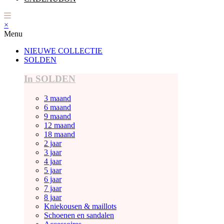
×
Menu
NIEUWE COLLECTIE
SOLDEN
In SOLDEN
3 maand
6 maand
9 maand
12 maand
18 maand
2 jaar
3 jaar
4 jaar
5 jaar
6 jaar
7 jaar
8 jaar
Kniekousen & maillots
Schoenen en sandalen