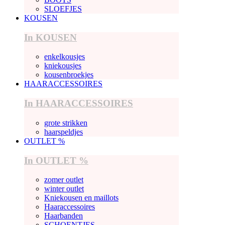
SLOEFJES
KOUSEN
In KOUSEN
enkelkousjes
kniekousjes
kousenbroekjes
HAARACCESSOIRES
In HAARACCESSOIRES
grote strikken
haarspeldjes
OUTLET %
In OUTLET %
zomer outlet
winter outlet
Kniekousen en maillots
Haaraccessoires
Haarbanden
SCHOENTJES