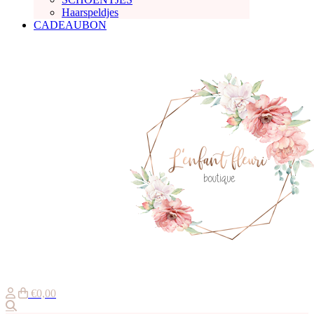
Haarspeldjes
CADEAUBON
€0,00
Zoeken