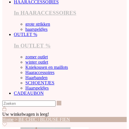
HAARACCESSOIRES
In HAARACCESSOIRES
grote strikken
haarspeldjes
OUTLET %
In OUTLET %
zomer outlet
winter outlet
Kniekousen en maillots
Haaraccessoires
Haarbanden
SCHOENTJES
Haarspeldjes
CADEAUBON
Zoeken
Uw winkelwagen is leeg!
Home
>
BE CHIC | BLOUSE FIEN