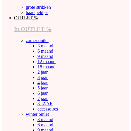
grote strikken
haarspeldjes
OUTLET %
In OUTLET %
zomer outlet
3 maand
6 maand
9 maand
12 maand
18 maand
2 jaar
3 jaar
4 jaar
5 jaar
6 jaar
7 jaar
8 JAAR
accessoires
winter outlet
3 maand
6 maand
9 maand