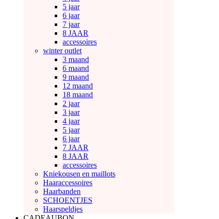
5 jaar
6 jaar
7 jaar
8 JAAR
accessoires
winter outlet
3 maand
6 maand
9 maand
12 maand
18 maand
2 jaar
3 jaar
4 jaar
5 jaar
6 jaar
7 JAAR
8 JAAR
accessoires
Kniekousen en maillots
Haaraccessoires
Haarbanden
SCHOENTJES
Haarspeldjes
CADEAUBON