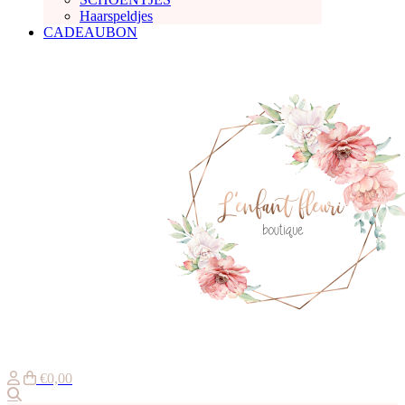
Haarspeldjes
CADEAUBON
€0,00
Zoeken