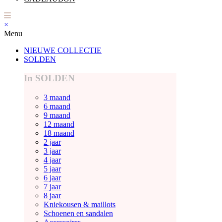
×
Menu
NIEUWE COLLECTIE
SOLDEN
In SOLDEN
3 maand
6 maand
9 maand
12 maand
18 maand
2 jaar
3 jaar
4 jaar
5 jaar
6 jaar
7 jaar
8 jaar
Kniekousen & maillots
Schoenen en sandalen