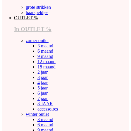
grote strikken
haarspeldjes
OUTLET %
In OUTLET %
zomer outlet
3 maand
6 maand
9 maand
12 maand
18 maand
2 jaar
3 jaar
4 jaar
5 jaar
6 jaar
7 jaar
8 JAAR
accessoires
winter outlet
3 maand
6 maand
9 maand