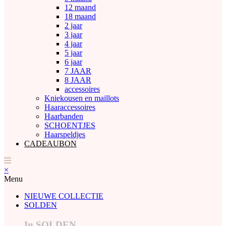
12 maand
18 maand
2 jaar
3 jaar
4 jaar
5 jaar
6 jaar
7 JAAR
8 JAAR
accessoires
Kniekousen en maillots
Haaraccessoires
Haarbanden
SCHOENTJES
Haarspeldjes
CADEAUBON
×
Menu
NIEUWE COLLECTIE
SOLDEN
In SOLDEN