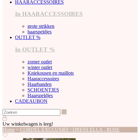
HAARACCESSOIRES
In HAARACCESSOIRES
grote strikken
haarspeldjes
OUTLET %
In OUTLET %
zomer outlet
winter outlet
Kniekousen en maillots
Haaraccessoires
Haarbanden
SCHOENTJES
Haarspeldjes
CADEAUBON
Zoeken
Uw winkelwagen is leeg!
Home
>
CORDEL EXCLUSIEF | DRESS ELLA - ROSE