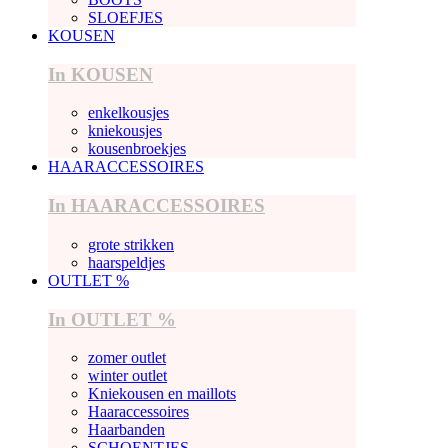
SLOEFJES
KOUSEN
In KOUSEN
enkelkousjes
kniekousjes
kousenbroekjes
HAARACCESSOIRES
In HAARACCESSOIRES
grote strikken
haarspeldjes
OUTLET %
In OUTLET %
zomer outlet
winter outlet
Kniekousen en maillots
Haaraccessoires
Haarbanden
SCHOENTJES