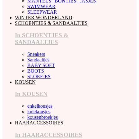
MANTELS | BONTJES | JASJES
SWIMWEAR
SLEEPWEAR
WINTER WONDERLAND
SCHOENTJES & SANDAALTJES
In SCHOENTJES &
SANDAALTJES
Sneakers
Sandaaltjes
BABY SOFT
BOOTS
SLOEFJES
KOUSEN
In KOUSEN
enkelkousjes
kniekousjes
kousenbroekjes
HAARACCESSOIRES
In HAARACCESSOIRES