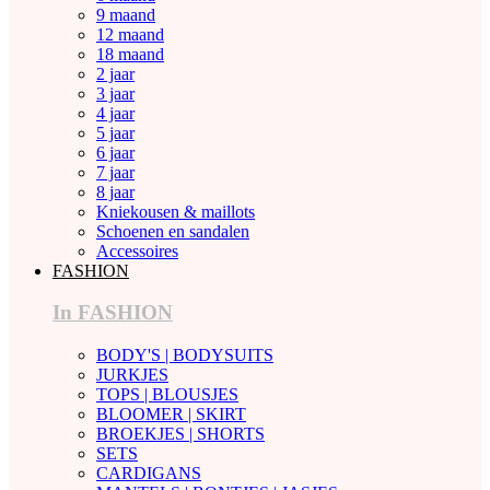
9 maand
12 maand
18 maand
2 jaar
3 jaar
4 jaar
5 jaar
6 jaar
7 jaar
8 jaar
Kniekousen & maillots
Schoenen en sandalen
Accessoires
FASHION
In FASHION
BODY'S | BODYSUITS
JURKJES
TOPS | BLOUSJES
BLOOMER | SKIRT
BROEKJES | SHORTS
SETS
CARDIGANS