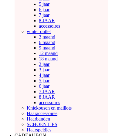
5 jaar
6 jaar
7 jaar
8 JAAR
accessoires
winter outlet
3 maand
6 maand
9 maand
12 maand
18 maand
2 jaar
3 jaar
4 jaar
5 jaar
6 jaar
7 JAAR
8 JAAR
accessoires
Kniekousen en maillots
Haaraccessoires
Haarbanden
SCHOENTJES
Haarspeldjes
CADEAUBON