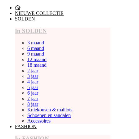
NIEUWE COLLECTIE
SOLDEN
In SOLDEN
3 maand
6 maand
9 maand
12 maand
18 maand
2 jaar
3 jaar
4 jaar
5 jaar
6 jaar
7 jaar
8 jaar
Kniekousen & maillots
Schoenen en sandalen
Accessoires
FASHION
In FASHION