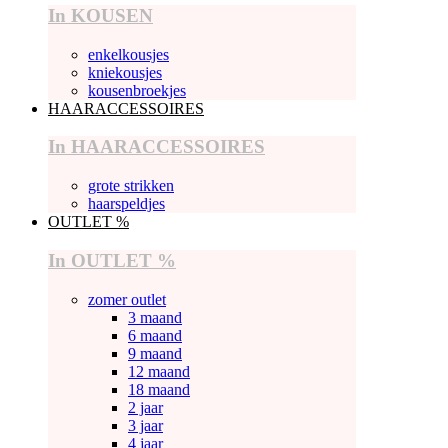
In KOUSEN
enkelkousjes
kniekousjes
kousenbroekjes
HAARACCESSOIRES
In HAARACCESSOIRES
grote strikken
haarspeldjes
OUTLET %
In OUTLET %
zomer outlet
3 maand
6 maand
9 maand
12 maand
18 maand
2 jaar
3 jaar
4 jaar