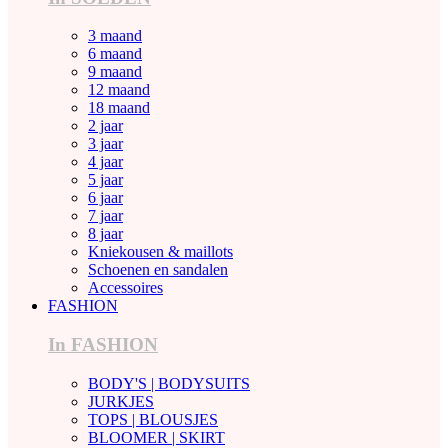
3 maand
6 maand
9 maand
12 maand
18 maand
2 jaar
3 jaar
4 jaar
5 jaar
6 jaar
7 jaar
8 jaar
Kniekousen & maillots
Schoenen en sandalen
Accessoires
FASHION
In FASHION
BODY'S | BODYSUITS
JURKJES
TOPS | BLOUSJES
BLOOMER | SKIRT