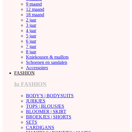
9 maand
12 maand
18 maand
2 jaar
3 jaar
4 jaar
5 jaar
6 jaar
7 jaar
8 jaar
Kniekousen & maillots
Schoenen en sandalen
Accessoires
FASHION
In FASHION
BODY'S | BODYSUITS
JURKJES
TOPS | BLOUSJES
BLOOMER | SKIRT
BROEKJES | SHORTS
SETS
CARDIGANS