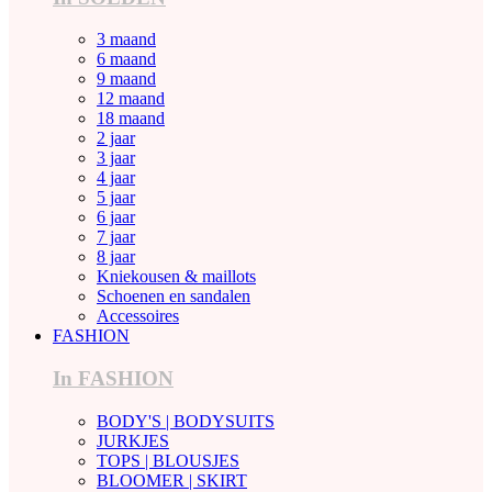
3 maand
6 maand
9 maand
12 maand
18 maand
2 jaar
3 jaar
4 jaar
5 jaar
6 jaar
7 jaar
8 jaar
Kniekousen & maillots
Schoenen en sandalen
Accessoires
FASHION
In FASHION
BODY'S | BODYSUITS
JURKJES
TOPS | BLOUSJES
BLOOMER | SKIRT