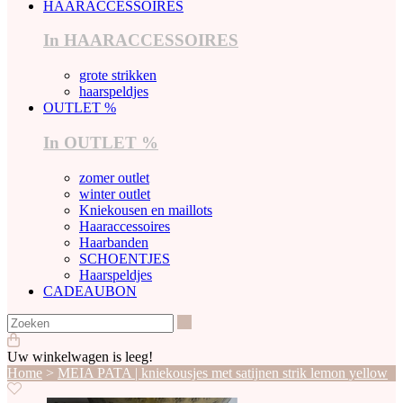
HAARACCESSOIRES
In HAARACCESSOIRES
grote strikken
haarspeldjes
OUTLET %
In OUTLET %
zomer outlet
winter outlet
Kniekousen en maillots
Haaraccessoires
Haarbanden
SCHOENTJES
Haarspeldjes
CADEAUBON
Zoeken
Uw winkelwagen is leeg!
Home
>
MEIA PATA | kniekousjes met satijnen strik lemon yellow