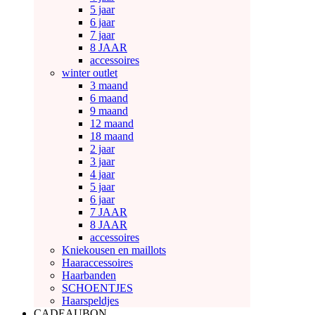
5 jaar
6 jaar
7 jaar
8 JAAR
accessoires
winter outlet
3 maand
6 maand
9 maand
12 maand
18 maand
2 jaar
3 jaar
4 jaar
5 jaar
6 jaar
7 JAAR
8 JAAR
accessoires
Kniekousen en maillots
Haaraccessoires
Haarbanden
SCHOENTJES
Haarspeldjes
CADEAUBON