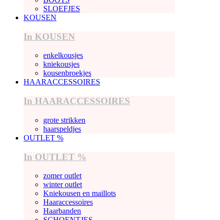
SLOEFJES
KOUSEN
In KOUSEN
enkelkousjes
kniekousjes
kousenbroekjes
HAARACCESSOIRES
In HAARACCESSOIRES
grote strikken
haarspeldjes
OUTLET %
In OUTLET %
zomer outlet
winter outlet
Kniekousen en maillots
Haaraccessoires
Haarbanden
SCHOENTJES