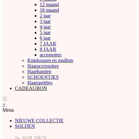
12 maand
18 maand
2 jaar
3 jaar
4 jaar
5 jaar
6 jaar
7 JAAR
8 JAAR
accessoires
Kniekousen en maillots
Haaraccessoires
Haarbanden
SCHOENTJES
Haarspeldjes
CADEAUBON
×
Menu
NIEUWE COLLECTIE
SOLDEN
In SOLDEN