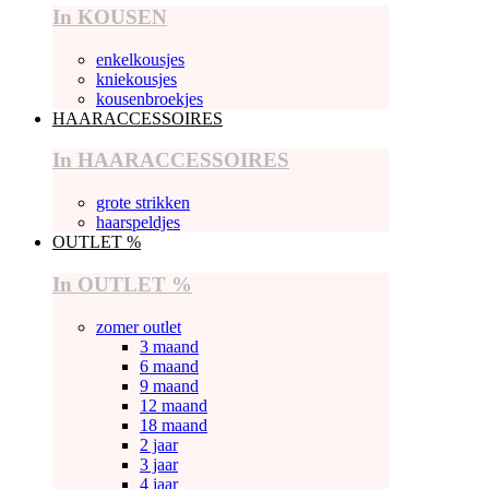
In KOUSEN
enkelkousjes
kniekousjes
kousenbroekjes
HAARACCESSOIRES
In HAARACCESSOIRES
grote strikken
haarspeldjes
OUTLET %
In OUTLET %
zomer outlet
3 maand
6 maand
9 maand
12 maand
18 maand
2 jaar
3 jaar
4 jaar