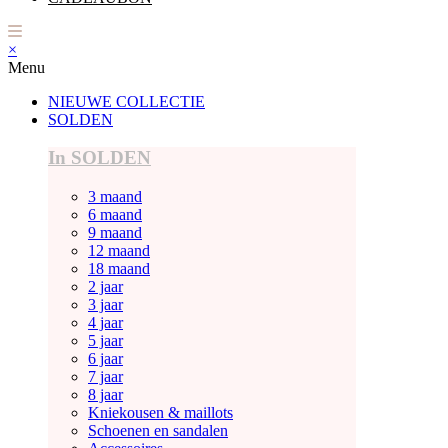
×
Menu
NIEUWE COLLECTIE
SOLDEN
In SOLDEN
3 maand
6 maand
9 maand
12 maand
18 maand
2 jaar
3 jaar
4 jaar
5 jaar
6 jaar
7 jaar
8 jaar
Kniekousen & maillots
Schoenen en sandalen