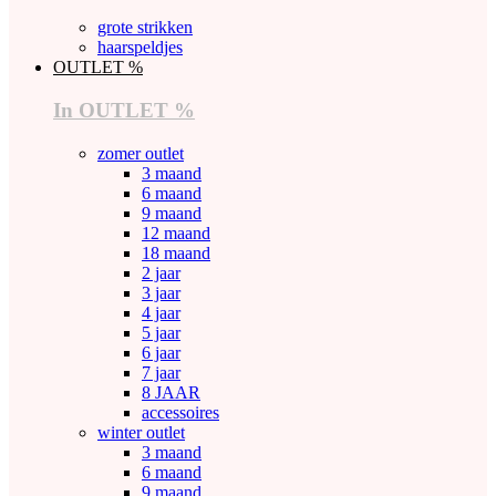
grote strikken
haarspeldjes
OUTLET %
In OUTLET %
zomer outlet
3 maand
6 maand
9 maand
12 maand
18 maand
2 jaar
3 jaar
4 jaar
5 jaar
6 jaar
7 jaar
8 JAAR
accessoires
winter outlet
3 maand
6 maand
9 maand