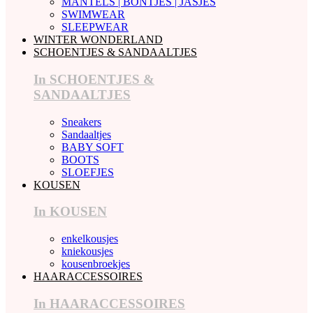
MANTELS | BONTJES | JASJES
SWIMWEAR
SLEEPWEAR
WINTER WONDERLAND
SCHOENTJES & SANDAALTJES
In SCHOENTJES &
SANDAALTJES
Sneakers
Sandaaltjes
BABY SOFT
BOOTS
SLOEFJES
KOUSEN
In KOUSEN
enkelkousjes
kniekousjes
kousenbroekjes
HAARACCESSOIRES
In HAARACCESSOIRES