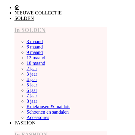
NIEUWE COLLECTIE
SOLDEN
In SOLDEN
3 maand
6 maand
9 maand
12 maand
18 maand
2 jaar
3 jaar
4 jaar
5 jaar
6 jaar
7 jaar
8 jaar
Kniekousen & maillots
Schoenen en sandalen
Accessoires
FASHION
In FASHION