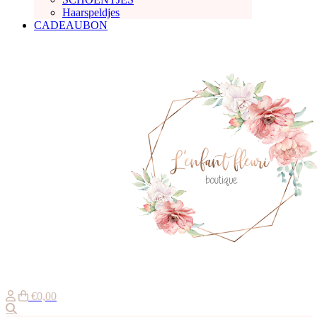
Haarspeldjes
CADEAUBON
€0,00
Zoeken