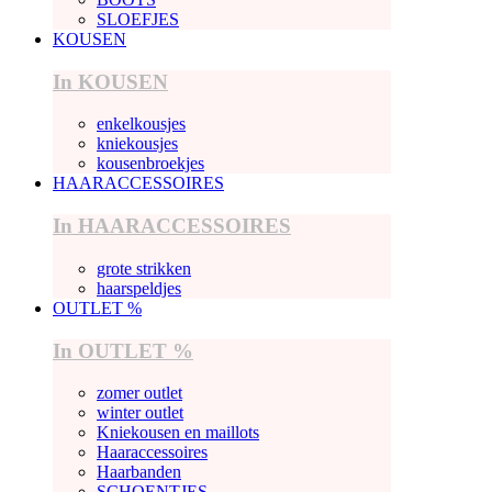
SLOEFJES
KOUSEN
In KOUSEN
enkelkousjes
kniekousjes
kousenbroekjes
HAARACCESSOIRES
In HAARACCESSOIRES
grote strikken
haarspeldjes
OUTLET %
In OUTLET %
zomer outlet
winter outlet
Kniekousen en maillots
Haaraccessoires
Haarbanden
SCHOENTJES