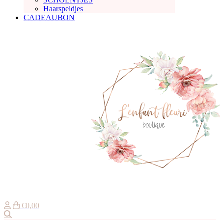
Haarspeldjes
CADEAUBON
€0,00
Zoeken