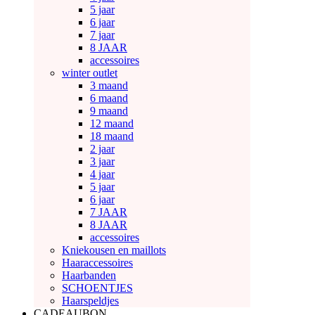
5 jaar
6 jaar
7 jaar
8 JAAR
accessoires
winter outlet
3 maand
6 maand
9 maand
12 maand
18 maand
2 jaar
3 jaar
4 jaar
5 jaar
6 jaar
7 JAAR
8 JAAR
accessoires
Kniekousen en maillots
Haaraccessoires
Haarbanden
SCHOENTJES
Haarspeldjes
CADEAUBON