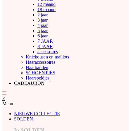
12 maand
18 maand
2 jaar
3 jaar
4 jaar
5 jaar
6 jaar
7 JAAR
8 JAAR
accessoires
Kniekousen en maillots
Haaraccessoires
Haarbanden
SCHOENTJES
Haarspeldjes
CADEAUBON
×
Menu
NIEUWE COLLECTIE
SOLDEN
In SOLDEN