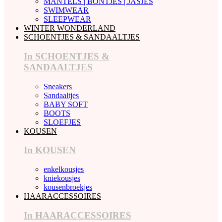
MANTELS | BONTJES | JASJES
SWIMWEAR
SLEEPWEAR
WINTER WONDERLAND
SCHOENTJES & SANDAALTJES
In SCHOENTJES &
SANDAALTJES
Sneakers
Sandaaltjes
BABY SOFT
BOOTS
SLOEFJES
KOUSEN
In KOUSEN
enkelkousjes
kniekousjes
kousenbroekjes
HAARACCESSOIRES
In HAARACCESSOIRES