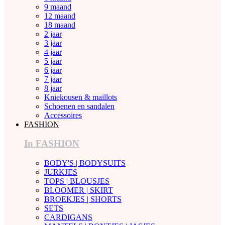
9 maand
12 maand
18 maand
2 jaar
3 jaar
4 jaar
5 jaar
6 jaar
7 jaar
8 jaar
Kniekousen & maillots
Schoenen en sandalen
Accessoires
FASHION
In FASHION
BODY'S | BODYSUITS
JURKJES
TOPS | BLOUSJES
BLOOMER | SKIRT
BROEKJES | SHORTS
SETS
CARDIGANS