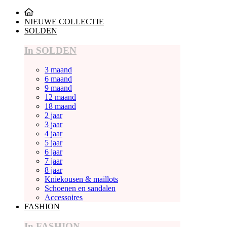
NIEUWE COLLECTIE
SOLDEN
In SOLDEN
3 maand
6 maand
9 maand
12 maand
18 maand
2 jaar
3 jaar
4 jaar
5 jaar
6 jaar
7 jaar
8 jaar
Kniekousen & maillots
Schoenen en sandalen
Accessoires
FASHION
In FASHION