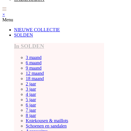
×
Menu
NIEUWE COLLECTIE
SOLDEN
In SOLDEN
3 maand
6 maand
9 maand
12 maand
18 maand
2 jaar
3 jaar
4 jaar
5 jaar
6 jaar
7 jaar
8 jaar
Kniekousen & maillots
Schoenen en sandalen