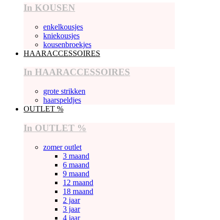
In KOUSEN
enkelkousjes
kniekousjes
kousenbroekjes
HAARACCESSOIRES
In HAARACCESSOIRES
grote strikken
haarspeldjes
OUTLET %
In OUTLET %
zomer outlet
3 maand
6 maand
9 maand
12 maand
18 maand
2 jaar
3 jaar
4 jaar