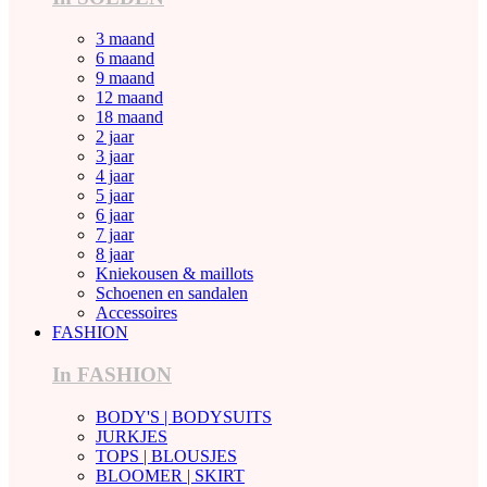
3 maand
6 maand
9 maand
12 maand
18 maand
2 jaar
3 jaar
4 jaar
5 jaar
6 jaar
7 jaar
8 jaar
Kniekousen & maillots
Schoenen en sandalen
Accessoires
FASHION
In FASHION
BODY'S | BODYSUITS
JURKJES
TOPS | BLOUSJES
BLOOMER | SKIRT