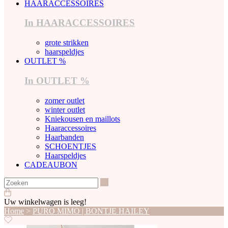
HAARACCESSOIRES
In HAARACCESSOIRES
grote strikken
haarspeldjes
OUTLET %
In OUTLET %
zomer outlet
winter outlet
Kniekousen en maillots
Haaraccessoires
Haarbanden
SCHOENTJES
Haarspeldjes
CADEAUBON
Zoeken
Uw winkelwagen is leeg!
Home
>
PURO MIMO | BONTJE HAILEY