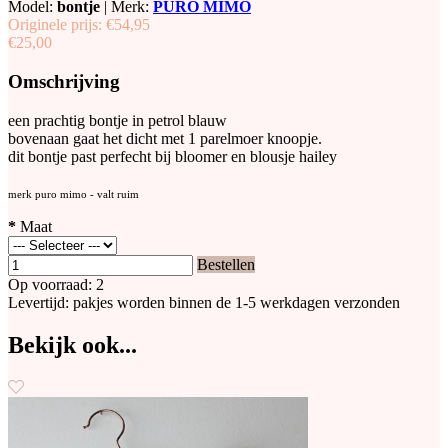
Model:
bontje
|
Merk:
PURO MIMO
Originele prijs:
€54,95
€25,00
Omschrijving
een prachtig bontje in petrol blauw
bovenaan gaat het dicht met 1 parelmoer knoopje.
dit bontje past perfecht bij bloomer en blousje hailey
merk puro mimo - valt ruim
*
Maat
Bestellen
Op voorraad: 2
Levertijd: pakjes worden binnen de 1-5 werkdagen verzonden
Bekijk ook...