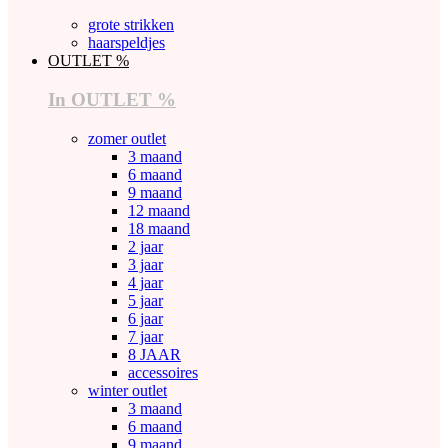
grote strikken
haarspeldjes
OUTLET %
In OUTLET %
zomer outlet
3 maand
6 maand
9 maand
12 maand
18 maand
2 jaar
3 jaar
4 jaar
5 jaar
6 jaar
7 jaar
8 JAAR
accessoires
winter outlet
3 maand
6 maand
9 maand