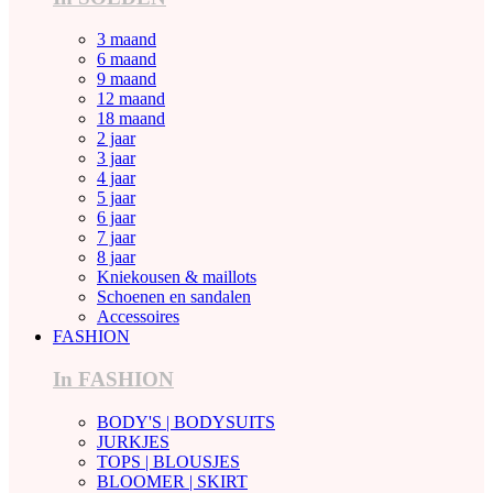
3 maand
6 maand
9 maand
12 maand
18 maand
2 jaar
3 jaar
4 jaar
5 jaar
6 jaar
7 jaar
8 jaar
Kniekousen & maillots
Schoenen en sandalen
Accessoires
FASHION
In FASHION
BODY'S | BODYSUITS
JURKJES
TOPS | BLOUSJES
BLOOMER | SKIRT