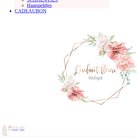
Haarspeldjes
CADEAUBON
€0,00
Zoeken