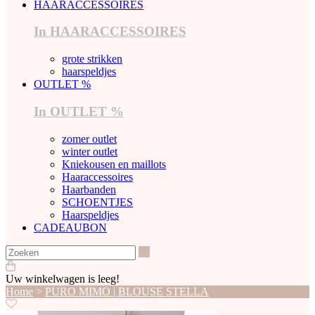
HAARACCESSOIRES
In HAARACCESSOIRES
grote strikken
haarspeldjes
OUTLET %
In OUTLET %
zomer outlet
winter outlet
Kniekousen en maillots
Haaraccessoires
Haarbanden
SCHOENTJES
Haarspeldjes
CADEAUBON
Zoeken
Uw winkelwagen is leeg!
Home
>
PURO MIMO | BLOUSE STELLA