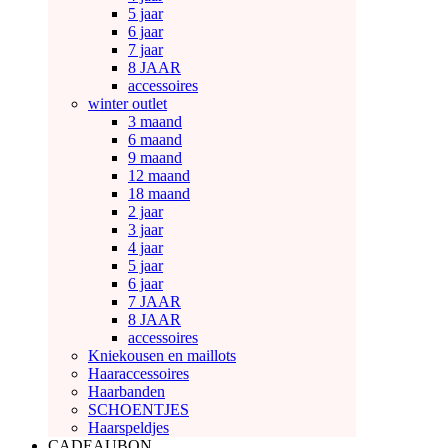
5 jaar
6 jaar
7 jaar
8 JAAR
accessoires
winter outlet
3 maand
6 maand
9 maand
12 maand
18 maand
2 jaar
3 jaar
4 jaar
5 jaar
6 jaar
7 JAAR
8 JAAR
accessoires
Kniekousen en maillots
Haaraccessoires
Haarbanden
SCHOENTJES
Haarspeldjes
CADEAUBON