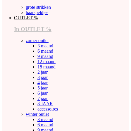
grote strikken
haarspeldjes
OUTLET %
In OUTLET %
zomer outlet
3 maand
6 maand
9 maand
12 maand
18 maand
2 jaar
3 jaar
4 jaar
5 jaar
6 jaar
7 jaar
8 JAAR
accessoires
winter outlet
3 maand
6 maand
9 maand