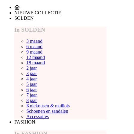
NIEUWE COLLECTIE
SOLDEN
In SOLDEN
3 maand
6 maand
9 maand
12 maand
18 maand
2 jaar
3 jaar
4 jaar
5 jaar
6 jaar
7 jaar
8 jaar
Kniekousen & maillots
Schoenen en sandalen
Accessoires
FASHION
In FASHION