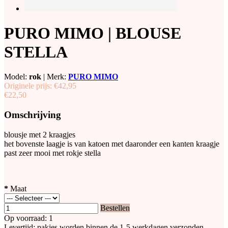
PURO MIMO | BLOUSE
STELLA
Model:
rok
|
Merk:
PURO MIMO
Originele prijs:
€42,95
€22,50
Omschrijving
blousje met 2 kraagjes
het bovenste laagje is van katoen met daaronder een kanten kraagje
past zeer mooi met rokje stella
*
Maat
Bestellen
Op voorraad: 1
Levertijd: pakjes worden binnen de 1-5 werkdagen verzonden