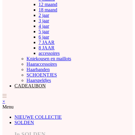
12 maand
18 maand
2 jaar
3 jaar
4 jaar
5 jaar
6 jaar
7 JAAR
8 JAAR
accessoires
Kniekousen en maillots
Haaraccessoires
Haarbanden
SCHOENTJES
Haarspeldjes
CADEAUBON
×
Menu
NIEUWE COLLECTIE
SOLDEN
In SOLDEN