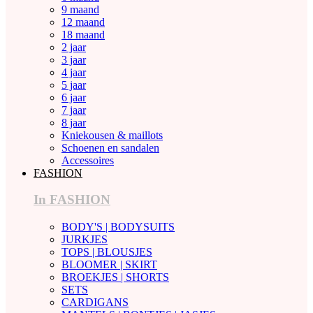
9 maand
12 maand
18 maand
2 jaar
3 jaar
4 jaar
5 jaar
6 jaar
7 jaar
8 jaar
Kniekousen & maillots
Schoenen en sandalen
Accessoires
FASHION
In FASHION
BODY'S | BODYSUITS
JURKJES
TOPS | BLOUSJES
BLOOMER | SKIRT
BROEKJES | SHORTS
SETS
CARDIGANS