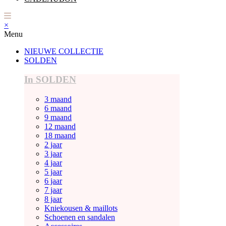
×
Menu
NIEUWE COLLECTIE
SOLDEN
In SOLDEN
3 maand
6 maand
9 maand
12 maand
18 maand
2 jaar
3 jaar
4 jaar
5 jaar
6 jaar
7 jaar
8 jaar
Kniekousen & maillots
Schoenen en sandalen