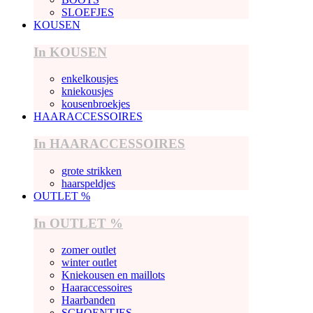
SLOEFJES
KOUSEN
In KOUSEN
enkelkousjes
kniekousjes
kousenbroekjes
HAARACCESSOIRES
In HAARACCESSOIRES
grote strikken
haarspeldjes
OUTLET %
In OUTLET %
zomer outlet
winter outlet
Kniekousen en maillots
Haaraccessoires
Haarbanden
SCHOENTJES