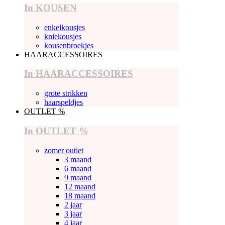
In KOUSEN
enkelkousjes
kniekousjes
kousenbroekjes
HAARACCESSOIRES
In HAARACCESSOIRES
grote strikken
haarspeldjes
OUTLET %
In OUTLET %
zomer outlet
3 maand
6 maand
9 maand
12 maand
18 maand
2 jaar
3 jaar
4 jaar