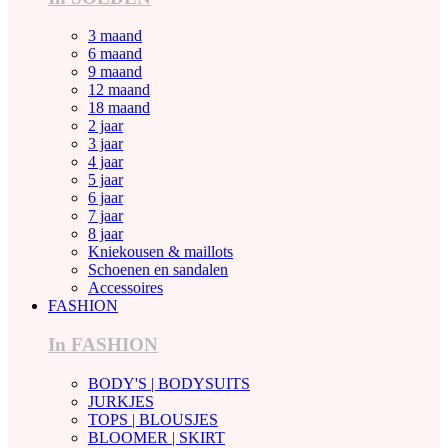
3 maand
6 maand
9 maand
12 maand
18 maand
2 jaar
3 jaar
4 jaar
5 jaar
6 jaar
7 jaar
8 jaar
Kniekousen & maillots
Schoenen en sandalen
Accessoires
FASHION
In FASHION
BODY'S | BODYSUITS
JURKJES
TOPS | BLOUSJES
BLOOMER | SKIRT