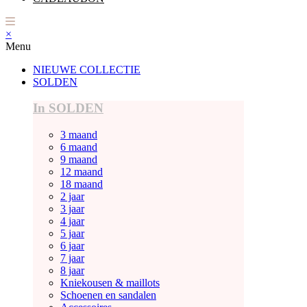
×
Menu
NIEUWE COLLECTIE
SOLDEN
In SOLDEN
3 maand
6 maand
9 maand
12 maand
18 maand
2 jaar
3 jaar
4 jaar
5 jaar
6 jaar
7 jaar
8 jaar
Kniekousen & maillots
Schoenen en sandalen