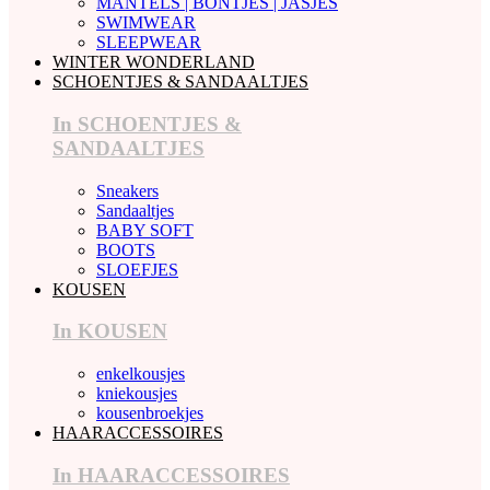
MANTELS | BONTJES | JASJES
SWIMWEAR
SLEEPWEAR
WINTER WONDERLAND
SCHOENTJES & SANDAALTJES
In SCHOENTJES &
SANDAALTJES
Sneakers
Sandaaltjes
BABY SOFT
BOOTS
SLOEFJES
KOUSEN
In KOUSEN
enkelkousjes
kniekousjes
kousenbroekjes
HAARACCESSOIRES
In HAARACCESSOIRES