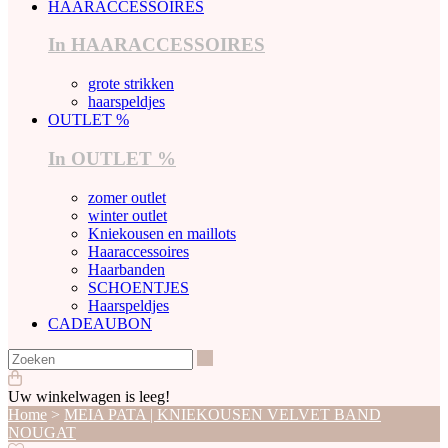
HAARACCESSOIRES
In HAARACCESSOIRES
grote strikken
haarspeldjes
OUTLET %
In OUTLET %
zomer outlet
winter outlet
Kniekousen en maillots
Haaraccessoires
Haarbanden
SCHOENTJES
Haarspeldjes
CADEAUBON
Zoeken
Uw winkelwagen is leeg!
Home
>
MEIA PATA | KNIEKOUSEN VELVET BAND
NOUGAT