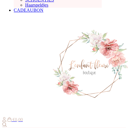
Haarspeldjes
CADEAUBON
€0,00
Zoeken