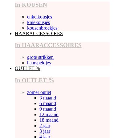
In KOUSEN
enkelkousjes
kniekousjes
kousenbroekjes
HAARACCESSOIRES
In HAARACCESSOIRES
grote strikken
haarspeldjes
OUTLET %
In OUTLET %
zomer outlet
3 maand
6 maand
9 maand
12 maand
18 maand
2 jaar
3 jaar
4 jaar