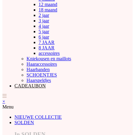
12 maand
18 maand
2 jaar
3 jaar
4 jaar
5 jaar
6 jaar
7 JAAR
8 JAAR
accessoires
Kniekousen en maillots
Haaraccessoires
Haarbanden
SCHOENTJES
Haarspeldjes
CADEAUBON
×
Menu
NIEUWE COLLECTIE
SOLDEN
In SOLDEN