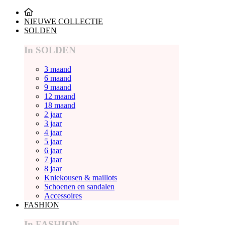
NIEUWE COLLECTIE
SOLDEN
In SOLDEN
3 maand
6 maand
9 maand
12 maand
18 maand
2 jaar
3 jaar
4 jaar
5 jaar
6 jaar
7 jaar
8 jaar
Kniekousen & maillots
Schoenen en sandalen
Accessoires
FASHION
In FASHION