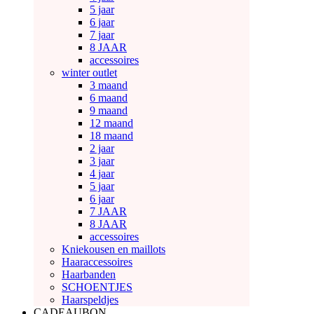
5 jaar
6 jaar
7 jaar
8 JAAR
accessoires
winter outlet
3 maand
6 maand
9 maand
12 maand
18 maand
2 jaar
3 jaar
4 jaar
5 jaar
6 jaar
7 JAAR
8 JAAR
accessoires
Kniekousen en maillots
Haaraccessoires
Haarbanden
SCHOENTJES
Haarspeldjes
CADEAUBON