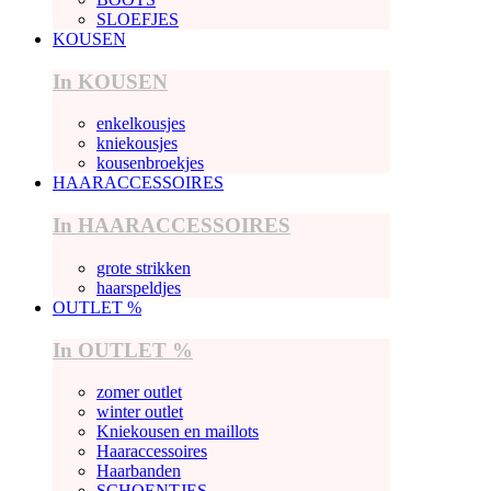
SLOEFJES
KOUSEN
In KOUSEN
enkelkousjes
kniekousjes
kousenbroekjes
HAARACCESSOIRES
In HAARACCESSOIRES
grote strikken
haarspeldjes
OUTLET %
In OUTLET %
zomer outlet
winter outlet
Kniekousen en maillots
Haaraccessoires
Haarbanden
SCHOENTJES