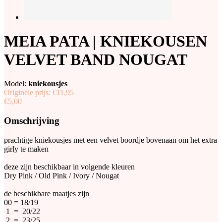
MEIA PATA | KNIEKOUSEN
VELVET BAND NOUGAT
Model:
kniekousjes
Originele prijs:
€11,95
€5,00
Omschrijving
prachtige kniekousjes met een velvet boordje bovenaan om het extra
girly te maken
deze zijn beschikbaar in volgende kleuren
Dry Pink / Old Pink / Ivory / Nougat
de beschikbare maatjes zijn
00 = 18/19
1 = 20/22
2 = 23/25