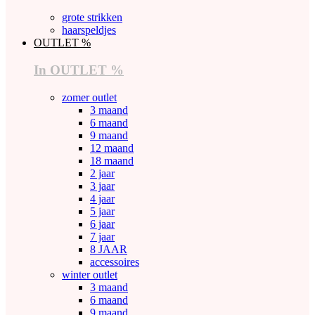
grote strikken
haarspeldjes
OUTLET %
In OUTLET %
zomer outlet
3 maand
6 maand
9 maand
12 maand
18 maand
2 jaar
3 jaar
4 jaar
5 jaar
6 jaar
7 jaar
8 JAAR
accessoires
winter outlet
3 maand
6 maand
9 maand