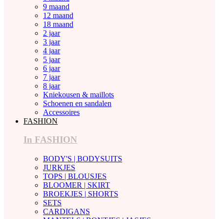
9 maand
12 maand
18 maand
2 jaar
3 jaar
4 jaar
5 jaar
6 jaar
7 jaar
8 jaar
Kniekousen & maillots
Schoenen en sandalen
Accessoires
FASHION
In FASHION
BODY'S | BODYSUITS
JURKJES
TOPS | BLOUSJES
BLOOMER | SKIRT
BROEKJES | SHORTS
SETS
CARDIGANS