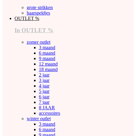
grote strikken
haarspeldjes
OUTLET %
In OUTLET %
zomer outlet
3 maand
6 maand
9 maand
12 maand
18 maand
2 jaar
3 jaar
4 jaar
5 jaar
6 jaar
7 jaar
8 JAAR
accessoires
winter outlet
3 maand
6 maand
9 maand