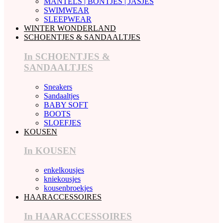
MANTELS | BONTJES | JASJES
SWIMWEAR
SLEEPWEAR
WINTER WONDERLAND
SCHOENTJES & SANDAALTJES
In SCHOENTJES &
SANDAALTJES
Sneakers
Sandaaltjes
BABY SOFT
BOOTS
SLOEFJES
KOUSEN
In KOUSEN
enkelkousjes
kniekousjes
kousenbroekjes
HAARACCESSOIRES
In HAARACCESSOIRES