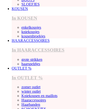
SLOEFJES
KOUSEN
In KOUSEN
enkelkousjes
kniekousjes
kousenbroekjes
HAARACCESSOIRES
In HAARACCESSOIRES
grote strikken
haarspeldjes
OUTLET %
In OUTLET %
zomer outlet
winter outlet
Kniekousen en maillots
Haaraccessoires
Haarbanden
SCHOENTJES