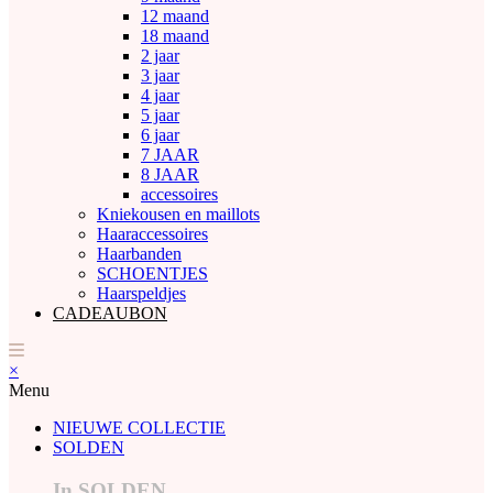
12 maand
18 maand
2 jaar
3 jaar
4 jaar
5 jaar
6 jaar
7 JAAR
8 JAAR
accessoires
Kniekousen en maillots
Haaraccessoires
Haarbanden
SCHOENTJES
Haarspeldjes
CADEAUBON
×
Menu
NIEUWE COLLECTIE
SOLDEN
In SOLDEN