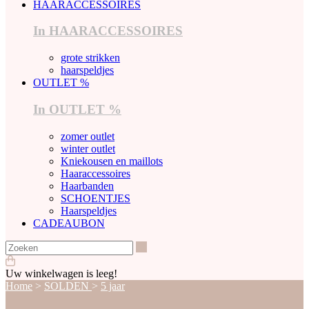
HAARACCESSOIRES
In HAARACCESSOIRES
grote strikken
haarspeldjes
OUTLET %
In OUTLET %
zomer outlet
winter outlet
Kniekousen en maillots
Haaraccessoires
Haarbanden
SCHOENTJES
Haarspeldjes
CADEAUBON
Zoeken
Uw winkelwagen is leeg!
Home
>
SOLDEN
>
5 jaar