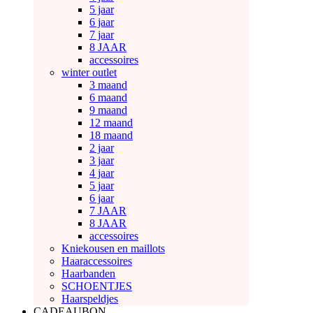
5 jaar
6 jaar
7 jaar
8 JAAR
accessoires
winter outlet
3 maand
6 maand
9 maand
12 maand
18 maand
2 jaar
3 jaar
4 jaar
5 jaar
6 jaar
7 JAAR
8 JAAR
accessoires
Kniekousen en maillots
Haaraccessoires
Haarbanden
SCHOENTJES
Haarspeldjes
CADEAUBON