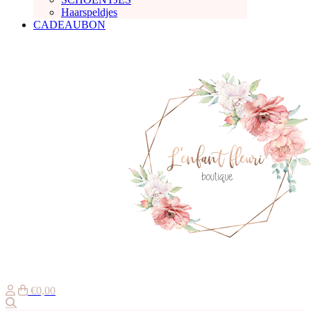
Haarspeldjes
CADEAUBON
€0,00
Zoeken