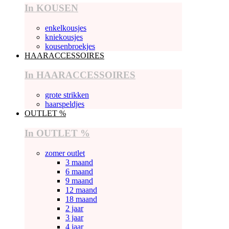
In KOUSEN
enkelkousjes
kniekousjes
kousenbroekjes
HAARACCESSOIRES
In HAARACCESSOIRES
grote strikken
haarspeldjes
OUTLET %
In OUTLET %
zomer outlet
3 maand
6 maand
9 maand
12 maand
18 maand
2 jaar
3 jaar
4 jaar