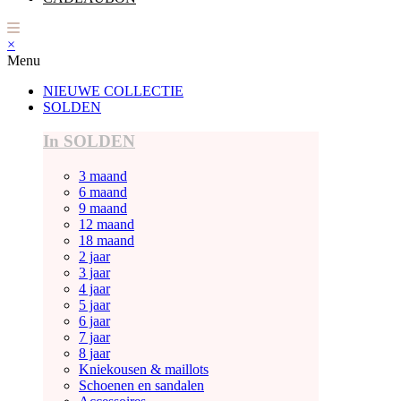
×
Menu
NIEUWE COLLECTIE
SOLDEN
In SOLDEN
3 maand
6 maand
9 maand
12 maand
18 maand
2 jaar
3 jaar
4 jaar
5 jaar
6 jaar
7 jaar
8 jaar
Kniekousen & maillots
Schoenen en sandalen