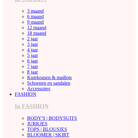
3 maand
6 maand
9 maand
12 maand
18 maand
2 jaar
3 jaar
4 jaar
5 jaar
6 jaar
7 jaar
8 jaar
Kniekousen & maillots
Schoenen en sandalen
Accessoires
FASHION
In FASHION
BODY'S | BODYSUITS
JURKJES
TOPS | BLOUSJES
BLOOMER | SKIRT