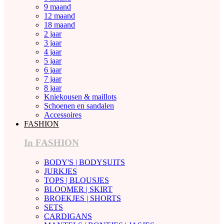
9 maand
12 maand
18 maand
2 jaar
3 jaar
4 jaar
5 jaar
6 jaar
7 jaar
8 jaar
Kniekousen & maillots
Schoenen en sandalen
Accessoires
FASHION
In FASHION
BODY'S | BODYSUITS
JURKJES
TOPS | BLOUSJES
BLOOMER | SKIRT
BROEKJES | SHORTS
SETS
CARDIGANS