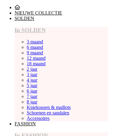
NIEUWE COLLECTIE
SOLDEN
In SOLDEN
3 maand
6 maand
9 maand
12 maand
18 maand
2 jaar
3 jaar
4 jaar
5 jaar
6 jaar
7 jaar
8 jaar
Kniekousen & maillots
Schoenen en sandalen
Accessoires
FASHION
In FASHION