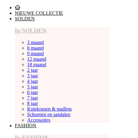
NIEUWE COLLECTIE
SOLDEN
In SOLDEN
3 maand
6 maand
9 maand
12 maand
18 maand
2 jaar
3 jaar
4 jaar
5 jaar
6 jaar
7 jaar
8 jaar
Kniekousen & maillots
Schoenen en sandalen
Accessoires
FASHION
In FASHION