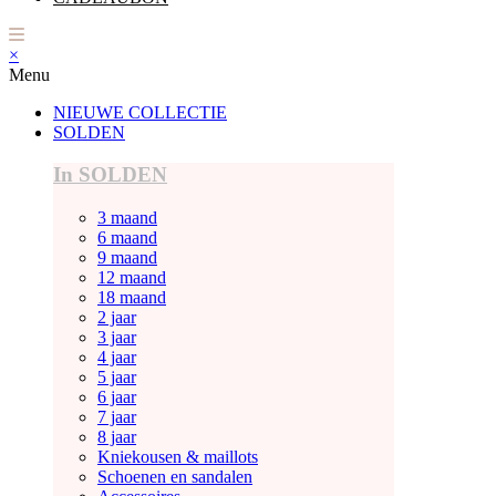
×
Menu
NIEUWE COLLECTIE
SOLDEN
In SOLDEN
3 maand
6 maand
9 maand
12 maand
18 maand
2 jaar
3 jaar
4 jaar
5 jaar
6 jaar
7 jaar
8 jaar
Kniekousen & maillots
Schoenen en sandalen