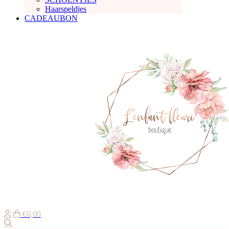
Haarspeldjes
CADEAUBON
€0,00
Zoeken