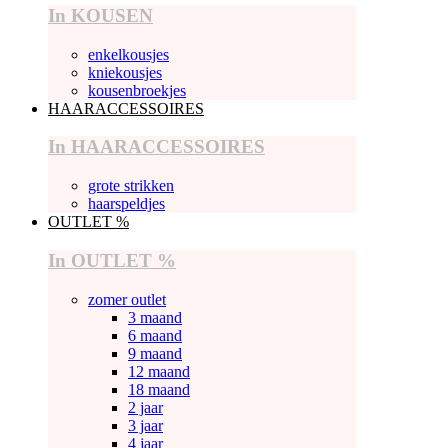
In KOUSEN
enkelkousjes
kniekousjes
kousenbroekjes
HAARACCESSOIRES
In HAARACCESSOIRES
grote strikken
haarspeldjes
OUTLET %
In OUTLET %
zomer outlet
3 maand
6 maand
9 maand
12 maand
18 maand
2 jaar
3 jaar
4 jaar