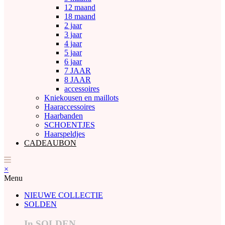
12 maand
18 maand
2 jaar
3 jaar
4 jaar
5 jaar
6 jaar
7 JAAR
8 JAAR
accessoires
Kniekousen en maillots
Haaraccessoires
Haarbanden
SCHOENTJES
Haarspeldjes
CADEAUBON
×
Menu
NIEUWE COLLECTIE
SOLDEN
In SOLDEN