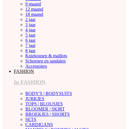
9 maand
12 maand
18 maand
2 jaar
3 jaar
4 jaar
5 jaar
6 jaar
7 jaar
8 jaar
Kniekousen & maillots
Schoenen en sandalen
Accessoires
FASHION
In FASHION
BODY'S | BODYSUITS
JURKJES
TOPS | BLOUSJES
BLOOMER | SKIRT
BROEKJES | SHORTS
SETS
CARDIGANS