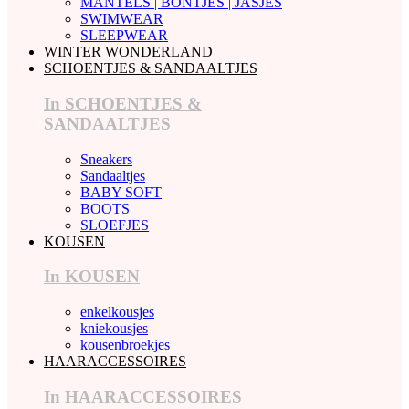
MANTELS | BONTJES | JASJES
SWIMWEAR
SLEEPWEAR
WINTER WONDERLAND
SCHOENTJES & SANDAALTJES
In SCHOENTJES &
SANDAALTJES
Sneakers
Sandaaltjes
BABY SOFT
BOOTS
SLOEFJES
KOUSEN
In KOUSEN
enkelkousjes
kniekousjes
kousenbroekjes
HAARACCESSOIRES
In HAARACCESSOIRES