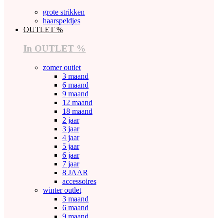
grote strikken
haarspeldjes
OUTLET %
In OUTLET %
zomer outlet
3 maand
6 maand
9 maand
12 maand
18 maand
2 jaar
3 jaar
4 jaar
5 jaar
6 jaar
7 jaar
8 JAAR
accessoires
winter outlet
3 maand
6 maand
9 maand