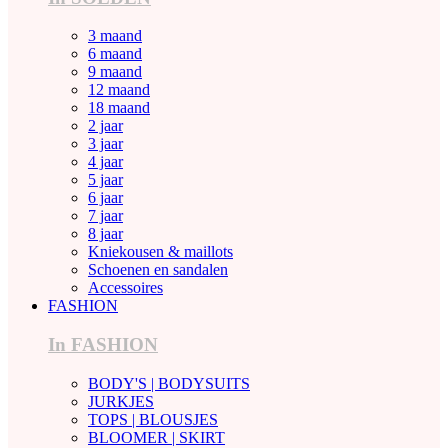
3 maand
6 maand
9 maand
12 maand
18 maand
2 jaar
3 jaar
4 jaar
5 jaar
6 jaar
7 jaar
8 jaar
Kniekousen & maillots
Schoenen en sandalen
Accessoires
FASHION
In FASHION
BODY'S | BODYSUITS
JURKJES
TOPS | BLOUSJES
BLOOMER | SKIRT