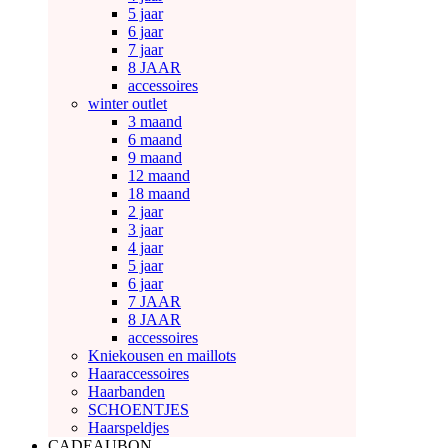
5 jaar
6 jaar
7 jaar
8 JAAR
accessoires
winter outlet
3 maand
6 maand
9 maand
12 maand
18 maand
2 jaar
3 jaar
4 jaar
5 jaar
6 jaar
7 JAAR
8 JAAR
accessoires
Kniekousen en maillots
Haaraccessoires
Haarbanden
SCHOENTJES
Haarspeldjes
CADEAUBON