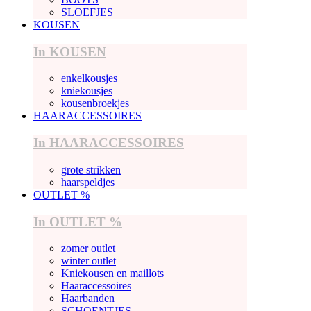
SLOEFJES
KOUSEN
In KOUSEN
enkelkousjes
kniekousjes
kousenbroekjes
HAARACCESSOIRES
In HAARACCESSOIRES
grote strikken
haarspeldjes
OUTLET %
In OUTLET %
zomer outlet
winter outlet
Kniekousen en maillots
Haaraccessoires
Haarbanden
SCHOENTJES