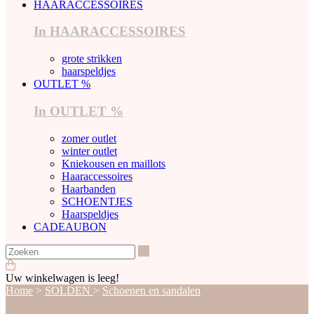
HAARACCESSOIRES
In HAARACCESSOIRES
grote strikken
haarspeldjes
OUTLET %
In OUTLET %
zomer outlet
winter outlet
Kniekousen en maillots
Haaraccessoires
Haarbanden
SCHOENTJES
Haarspeldjes
CADEAUBON
Zoeken
Uw winkelwagen is leeg!
Home
>
SOLDEN
>
Schoenen en sandalen