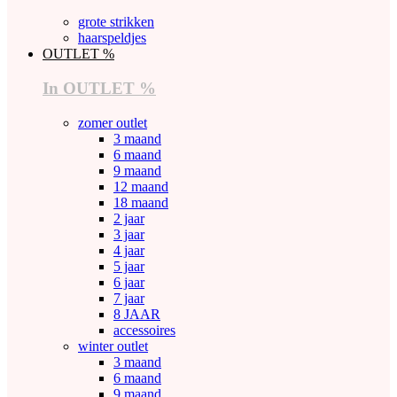
grote strikken
haarspeldjes
OUTLET %
In OUTLET %
zomer outlet
3 maand
6 maand
9 maand
12 maand
18 maand
2 jaar
3 jaar
4 jaar
5 jaar
6 jaar
7 jaar
8 JAAR
accessoires
winter outlet
3 maand
6 maand
9 maand