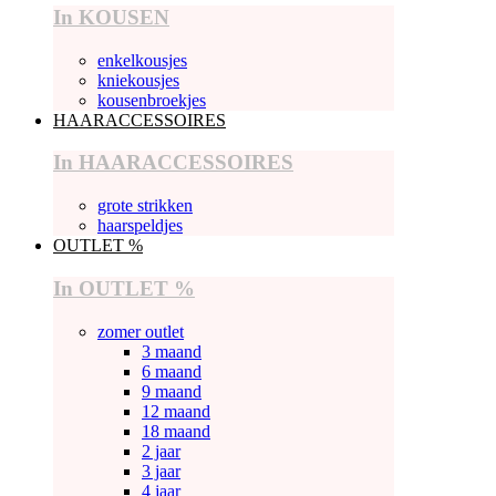
In KOUSEN
enkelkousjes
kniekousjes
kousenbroekjes
HAARACCESSOIRES
In HAARACCESSOIRES
grote strikken
haarspeldjes
OUTLET %
In OUTLET %
zomer outlet
3 maand
6 maand
9 maand
12 maand
18 maand
2 jaar
3 jaar
4 jaar