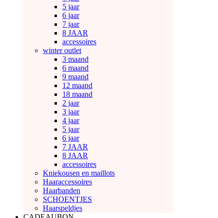
5 jaar
6 jaar
7 jaar
8 JAAR
accessoires
winter outlet
3 maand
6 maand
9 maand
12 maand
18 maand
2 jaar
3 jaar
4 jaar
5 jaar
6 jaar
7 JAAR
8 JAAR
accessoires
Kniekousen en maillots
Haaraccessoires
Haarbanden
SCHOENTJES
Haarspeldjes
CADEAUBON