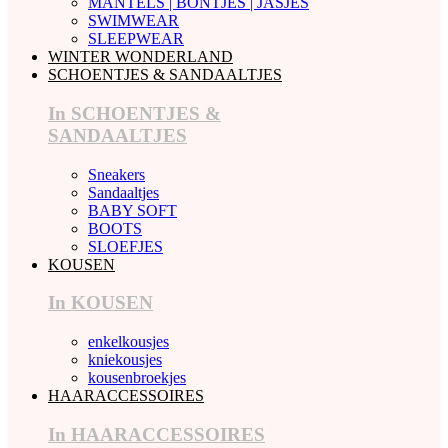
MANTELS | BONTJES | JASJES
SWIMWEAR
SLEEPWEAR
WINTER WONDERLAND
SCHOENTJES & SANDAALTJES
In SCHOENTJES &
SANDAALTJES
Sneakers
Sandaaltjes
BABY SOFT
BOOTS
SLOEFJES
KOUSEN
In KOUSEN
enkelkousjes
kniekousjes
kousenbroekjes
HAARACCESSOIRES
In HAARACCESSOIRES