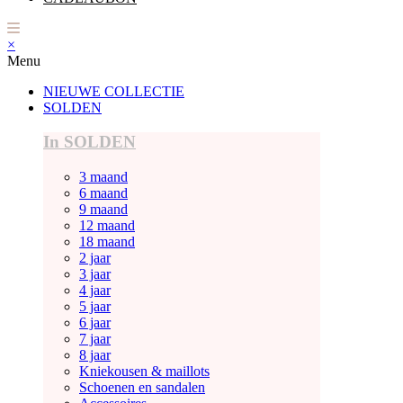
×
Menu
NIEUWE COLLECTIE
SOLDEN
In SOLDEN
3 maand
6 maand
9 maand
12 maand
18 maand
2 jaar
3 jaar
4 jaar
5 jaar
6 jaar
7 jaar
8 jaar
Kniekousen & maillots
Schoenen en sandalen