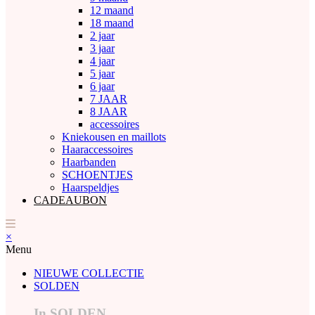
12 maand
18 maand
2 jaar
3 jaar
4 jaar
5 jaar
6 jaar
7 JAAR
8 JAAR
accessoires
Kniekousen en maillots
Haaraccessoires
Haarbanden
SCHOENTJES
Haarspeldjes
CADEAUBON
×
Menu
NIEUWE COLLECTIE
SOLDEN
In SOLDEN