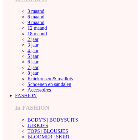
3 maand
6 maand
9 maand
12 maand
18 maand
2 jaar
3 jaar
4 jaar
5 jaar
6 jaar
7 jaar
8 jaar
Kniekousen & maillots
Schoenen en sandalen
Accessoires
FASHION
In FASHION
BODY'S | BODYSUITS
JURKJES
TOPS | BLOUSJES
BLOOMER | SKIRT