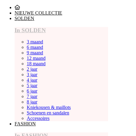
NIEUWE COLLECTIE
SOLDEN
In SOLDEN
3 maand
6 maand
9 maand
12 maand
18 maand
2 jaar
3 jaar
4 jaar
5 jaar
6 jaar
7 jaar
8 jaar
Kniekousen & maillots
Schoenen en sandalen
Accessoires
FASHION
In FASHION