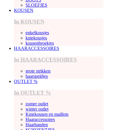
SLOEFJES
KOUSEN
In KOUSEN
enkelkousjes
kniekousjes
kousenbroekjes
HAARACCESSOIRES
In HAARACCESSOIRES
grote strikken
haarspeldjes
OUTLET %
In OUTLET %
zomer outlet
winter outlet
Kniekousen en maillots
Haaraccessoires
Haarbanden
SCHOENTJES