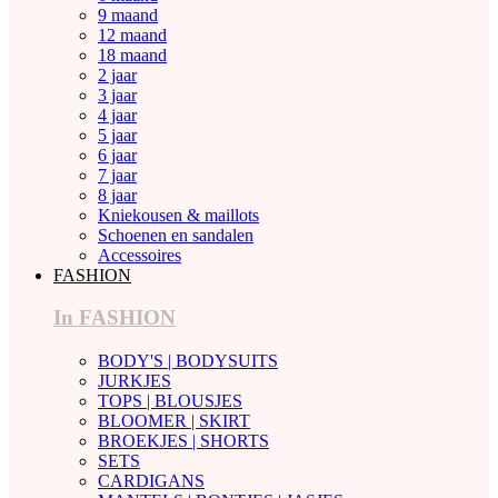
9 maand
12 maand
18 maand
2 jaar
3 jaar
4 jaar
5 jaar
6 jaar
7 jaar
8 jaar
Kniekousen & maillots
Schoenen en sandalen
Accessoires
FASHION
In FASHION
BODY'S | BODYSUITS
JURKJES
TOPS | BLOUSJES
BLOOMER | SKIRT
BROEKJES | SHORTS
SETS
CARDIGANS