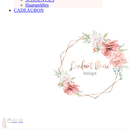
Haarspeldjes
CADEAUBON
€0,00
Zoeken