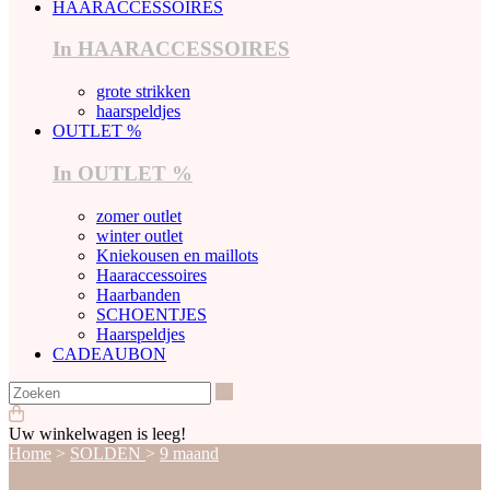
HAARACCESSOIRES
In HAARACCESSOIRES
grote strikken
haarspeldjes
OUTLET %
In OUTLET %
zomer outlet
winter outlet
Kniekousen en maillots
Haaraccessoires
Haarbanden
SCHOENTJES
Haarspeldjes
CADEAUBON
Zoeken
Uw winkelwagen is leeg!
Home
>
SOLDEN
>
9 maand