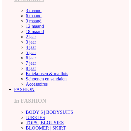
3 maand
6 maand
9 maand
12 maand
18 maand
2 jaar
3 jaar
4 jaar
5 jaar
6 jaar
7 jaar
8 jaar
Kniekousen & maillots
Schoenen en sandalen
Accessoires
FASHION
In FASHION
BODY'S | BODYSUITS
JURKJES
TOPS | BLOUSJES
BLOOMER | SKIRT