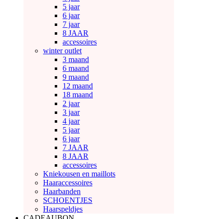
5 jaar
6 jaar
7 jaar
8 JAAR
accessoires
winter outlet
3 maand
6 maand
9 maand
12 maand
18 maand
2 jaar
3 jaar
4 jaar
5 jaar
6 jaar
7 JAAR
8 JAAR
accessoires
Kniekousen en maillots
Haaraccessoires
Haarbanden
SCHOENTJES
Haarspeldjes
CADEAUBON