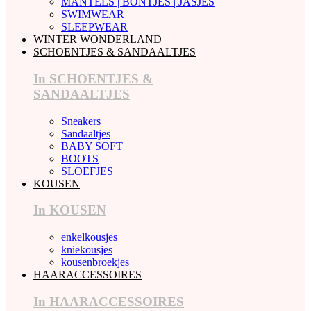
MANTELS | BONTJES | JASJES
SWIMWEAR
SLEEPWEAR
WINTER WONDERLAND
SCHOENTJES & SANDAALTJES
In SCHOENTJES &
SANDAALTJES
Sneakers
Sandaaltjes
BABY SOFT
BOOTS
SLOEFJES
KOUSEN
In KOUSEN
enkelkousjes
kniekousjes
kousenbroekjes
HAARACCESSOIRES
In HAARACCESSOIRES