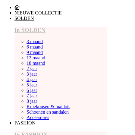
NIEUWE COLLECTIE
SOLDEN
In SOLDEN
3 maand
6 maand
9 maand
12 maand
18 maand
2 jaar
3 jaar
4 jaar
5 jaar
6 jaar
7 jaar
8 jaar
Kniekousen & maillots
Schoenen en sandalen
Accessoires
FASHION
In FASHION