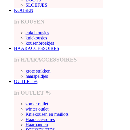
SLOEFJES
KOUSEN
In KOUSEN
enkelkousjes
kniekousjes
kousenbroekjes
HAARACCESSOIRES
In HAARACCESSOIRES
grote strikken
haarspeldjes
OUTLET %
In OUTLET %
zomer outlet
winter outlet
Kniekousen en maillots
Haaraccessoires
Haarbanden
SCHOENTJES