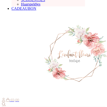
Haarspeldjes
CADEAUBON
€0,00
Zoeken