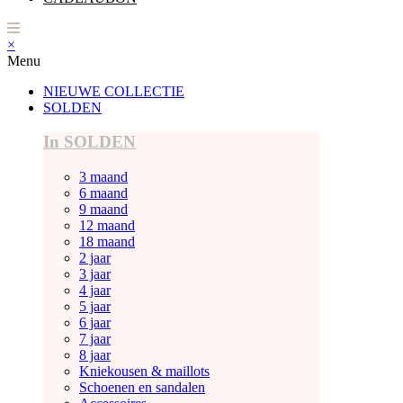
×
Menu
NIEUWE COLLECTIE
SOLDEN
In SOLDEN
3 maand
6 maand
9 maand
12 maand
18 maand
2 jaar
3 jaar
4 jaar
5 jaar
6 jaar
7 jaar
8 jaar
Kniekousen & maillots
Schoenen en sandalen