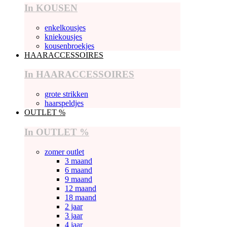
In KOUSEN
enkelkousjes
kniekousjes
kousenbroekjes
HAARACCESSOIRES
In HAARACCESSOIRES
grote strikken
haarspeldjes
OUTLET %
In OUTLET %
zomer outlet
3 maand
6 maand
9 maand
12 maand
18 maand
2 jaar
3 jaar
4 jaar