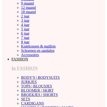
9 maand
12 maand
18 maand
2 jaar
3 jaar
4 jaar
5 jaar
6 jaar
7 jaar
8 jaar
Kniekousen & maillots
Schoenen en sandalen
Accessoires
FASHION
In FASHION
BODY'S | BODYSUITS
JURKJES
TOPS | BLOUSJES
BLOOMER | SKIRT
BROEKJES | SHORTS
SETS
CARDIGANS