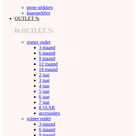
grote strikken
haarspeldjes
OUTLET %
In OUTLET %
zomer outlet
3 maand
6 maand
9 maand
12 maand
18 maand
2 jaar
3 jaar
4 jaar
5 jaar
6 jaar
7 jaar
8 JAAR
accessoires
winter outlet
3 maand
6 maand
9 maand