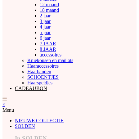
12 maand
18 maand
2 jaar
3 jaar
4 jaar
5 jaar
6 jaar
7 JAAR
8 JAAR
accessoires
Kniekousen en maillots
Haaraccessoires
Haarbanden
SCHOENTJES
Haarspeldjes
CADEAUBON
×
Menu
NIEUWE COLLECTIE
SOLDEN
In SOLDEN